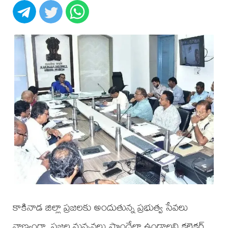
కాకినాడ జిల్లా ప్రజలకు అందుతున్న ప్రభుత్వ సేవలు
నాణ్యంగా, ప్రజల మన్ననలు పొందేలా ఉండాలని కలెక్టర్