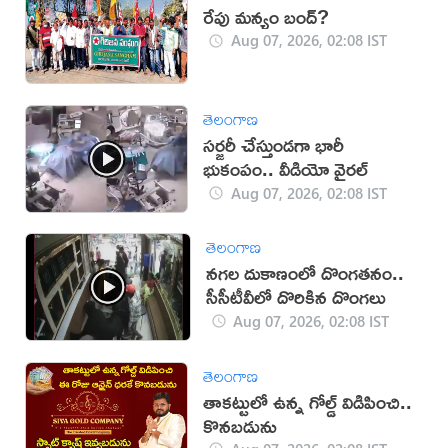
రేపు మన్యం బంద్‌?
Aug 07, 2026, 02:08 IST
తెలంగాణ
సర్జరీ చేస్తుండగా భారీ
భుకంపం.. వీడియో వైరల్
Aug 07, 2026, 02:08 IST
తెలంగాణ
నగల దుకాణంలో దొంగతనం..
సీసీటీవీలో దొరికిన దొంగలు
Aug 07, 2026, 02:08 IST
తెలంగాణ
తాకట్టులో ఉన్న గోల్డ్ విడిపించి..
కొనబడును