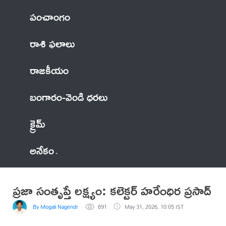
పంచాంగం
రాశి ఫలాలు
రాజకీయం
బంగారం-వెండి ధరలు
క్రైమ్
అనేకం
ప్రజా సంతృప్తే లక్ష్యం: కలెక్టర్ హరేంధిర ప్రసాద్
By Mogali Nagendra
691
May 31, 2026, 10:05 IST