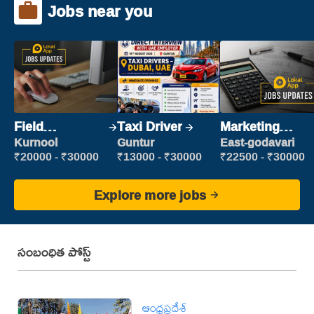
Jobs near you
Field
Taxi Driver
Marketing
Marketing
Executive
Kurnool
Guntur
East-godavari
Executive
₹20000 - ₹30000
₹13000 - ₹30000
₹22500 - ₹30000
Explore more jobs
సంబంధిత పోస్ట్
ఆంధ్రప్రదేశ్