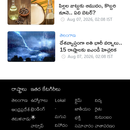
పిల్లల జుట్టుకు ఆముదం, కొబ్బరి
నూనె.. ఏది బెటర్?
Aug 07, 2026, 02:08 IST
తెలంగాణ
దేశవ్యాప్తంగా అతి భారీ వర్షాలు..
15 రాష్ట్రాలకు ఐఎండీ హెచ్చరిక
Aug 07, 2026, 02:08 IST
రాష్ట్రాలు
ఇతర కేటగిరీలు
తెలంగాణ
ఉద్యోగాలు
Lokal
క్రైమ్
విద్య
-
ట్రెండింగ్
జాతీయం
రైతు
ఆంధ్రప్రదేశ్
మగువ
కుటుంబం
🌟
భక్తి
తమిళనాడు
వినోదం
వాట్సాప్
సమాచారం
వాతావరణం