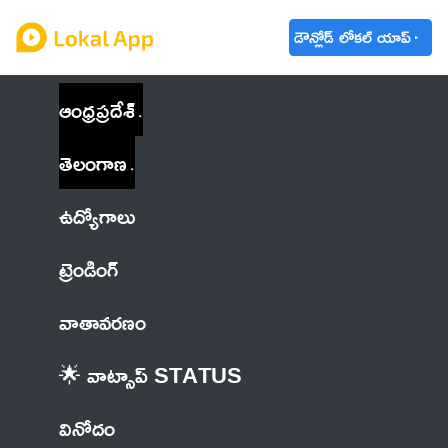
డౌన్లోడ్ లోకల్ యాప్
ఆంధ్రప్రదేశ్
తెలంగాణ
ఉద్యోగాలు
ట్రెండింగ్
వాతావరణం
🌟 వాట్సాప్ STATUS
వినోదం