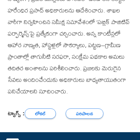
హరేంధిర ప్రసాద్ అధికారులను ఆదేశించారు. శాఖల
వారీగా నిర్వహించిన సమీక్ష సమావేశంలో ‘పబ్లిక్ పాజిటివ్
పర్ఫార్మెన్స్’పై ప్రత్యేకంగా చర్చించారు. అన్న కాంటీన్లలో
ఆహార నాణ్యత, హాస్టళ్లలో సౌకర్యాలు, పట్టణ–గ్రామీణ
ప్రాంతాల్లో తాగునీటి సరఫరా, సంక్షేమ పథకాల అమలు
తదితర అంశాలను పరిశీలించారు. ప్రజలకు మెరుగైన
సేవలు అందించేందుకు అధికారులు బాధ్యతాయుతంగా
పనిచేయాలని సూచించారు.
ట్యాగ్స్ :
లోకల్
పరిపాలన