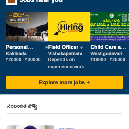
Personal
Field Officer
Child Care and
Assistant
Patient care
Kakinada
Vishakapatnam
West-godavari
₹20000 - ₹30000
Depends on
₹18000 - ₹25000
experience/work
Explore more jobs
సంబంధిత పోస్ట్
తెలంగాణ