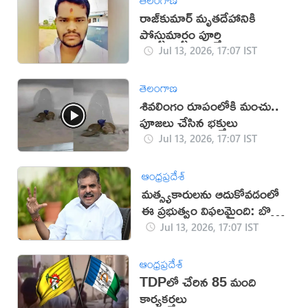
రాజ్‌కుమార్‌ మృతదేహానికి
పోస్టుమార్టం పూర్తి
Jul 13, 2026, 17:07 IST
తెలంగాణ
శివలింగం రూపంలోకి మంచు..
పూజలు చేసిన భక్తులు
Jul 13, 2026, 17:07 IST
ఆంధ్రప్రదేశ్
మత్స్యకారులను ఆదుకోవడంలో
ఈ ప్రభుత్వం విఫలమైంది: బొత్స
సత్యనారాయణ
Jul 13, 2026, 17:07 IST
ఆంధ్రప్రదేశ్
TDPలో చేరిన 85 మంది
కార్యకర్తలు