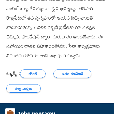
పొలిట్ బ్యూరో సభ్యులు రెడ్డి సుబ్రహ్మణ్యం తెలిపారు.
కొత్తపేటలో తన స్వగృహంలో ఆయన పిట్స్ వ్యాధితో
బాధపడుతున్న 7 నెలల గర్భిణి ప్రణీతకు రూ.2 లక్షల
చెక్కును ఫౌండేషన్ ద్వారా గురువారం అందజేశారు. ఈ
సహాయం దాతల సహకారంతోనని, సేవా కార్యక్రమాలు
నిరంతరం కొనసాగాలని అభిప్రాయపడ్డారు.
ట్యాగ్స్ :
లోకల్
ఇతర కంటెంట్
జిల్లా వార్తలు
Jobs near you