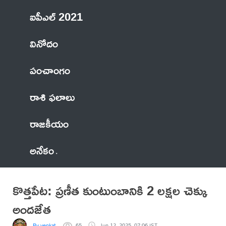
ఐపీఎల్ 2021
వినోదం
పంచాంగం
రాశి ఫలాలు
రాజకీయం
అనేకం
కొత్తపేట: ప్రణీత కుంటుంబానికి 2 లక్షల చెక్కు
అందజేత
By venkat
65
Jun 12, 2025, 07:06 IST