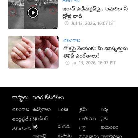
తెలంగాణ
ఇరాన్‌ సబ్‌మెరైన్‌పై.. అమెరికా సీ
డ్రోన్ల దాడి
Jul 13, 2026, 16:07 IST
తెలంగాణ
గోళ్లపై నెలవంక: మీ భవిష్యత్తును
తెలిపే సంకేతాలు!
Jul 13, 2026, 16:07 IST
రాష్ట్రాలు
ఇతర కేటగిరీలు
తెలంగాణ
ఉద్యోగాలు
Lokal
క్రైమ్
విద్య
-
ట్రెండింగ్
జాతీయం
రైతు
ఆంధ్రప్రదేశ్
మగువ
కుటుంబం
🌟
భక్తి
తమిళనాడు
వినోదం
వాట్సాప్
సమాచారం
వాతావరణం