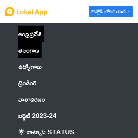
డౌన్లోడ్ లోకల్ యాప్
ఆంధ్రప్రదేశ్
తెలంగాణ
ఉద్యోగాలు
ట్రెండింగ్
వాతావరణం
బడ్జెట్ 2023-24
🌟 వాట్సాప్ STATUS