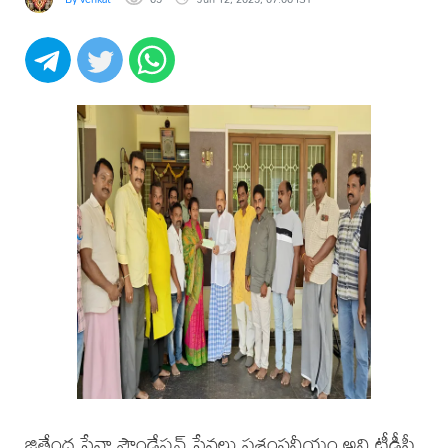
జితేంద్ర సేవా ఫౌండేషన్ సేవలు ప్రశంసనీయం అని టీడీపీ