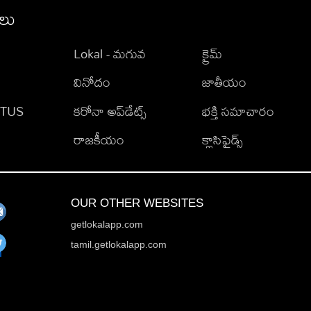
ీలు
Lokal - మగువ
క్రైమ్
వినోదం
జాతీయం
TATUS
కరోనా అప్‌డేట్స్
భక్తి సమాచారం
రాజకీయం
క్లాసిఫైడ్స్
OUR OTHER WEBSITES
getlokalapp.com
tamil.getlokalapp.com