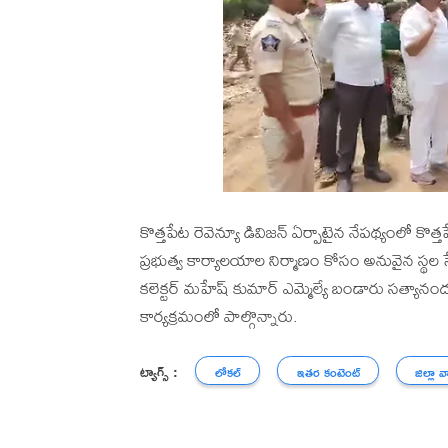
కొత్తపేట రెవెన్యూ డివిజన్ ఏర్పాటైన నేపథ్యంలో కొ
ప్రభుత్వ కార్యాలయాల నిర్మాణం కోసం అనువైన స్థల సే
కలెక్టర్ మహేష్ కుమార్ ఎమ్మెల్యే బండారు సత్యానంద
కార్యక్రమంలో పాల్గొన్నారు.
ట్యాగ్స్ :
లోకల్
ఇతర కంటెంట్
జిల్లా వ