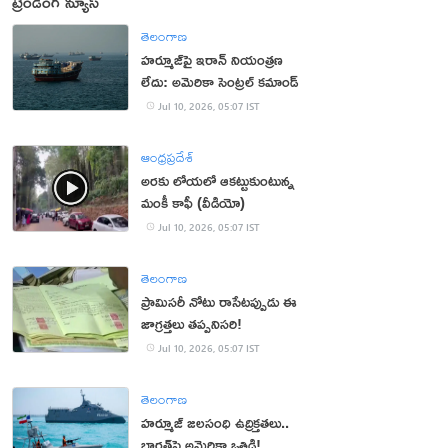
ట్రెండింగ్ న్యూస్
తెలంగాణ
హర్మూజ్‌పై ఇరాన్‌ నియంత్రణ
లేదు: అమెరికా సెంట్రల్‌ కమాండ్‌
Jul 10, 2026, 05:07 IST
ఆంధ్రప్రదేశ్
అరకు లోయలో ఆకట్టుకుంటున్న
మంకీ కాఫీ (వీడియో)
Jul 10, 2026, 05:07 IST
తెలంగాణ
ప్రామిసరీ నోటు రాసేటప్పుడు ఈ
జాగ్రత్తలు తప్పనిసరి!
Jul 10, 2026, 05:07 IST
తెలంగాణ
హర్మూజ్‌ జలసంధి ఉద్రిక్తతలు..
భారత్‌పై అమెరికా ఒత్తిడి!