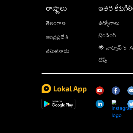
రాష్ట్రాలు
ఇతర కేటగిర
తెలంగాణ
ఉద్యోగాలు
ట్రెండింగ్
ఆంధ్రప్రదేశ్
🌟 వాట్సాప్ S
తమిళనాడు
టిప్స్