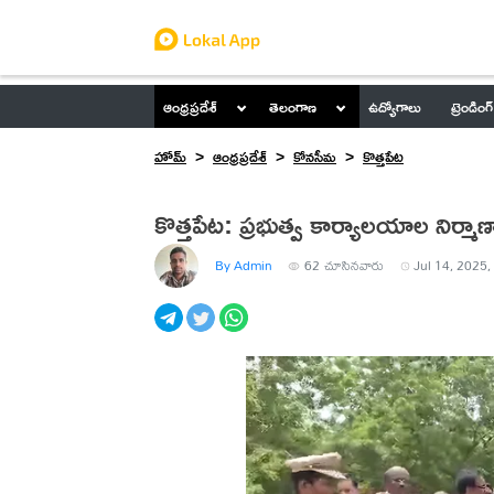
ఆంధ్రప్రదేశ్
తెలంగాణ
ఉద్యోగాలు
ట్రెండింగ్
హోమ్
ఆంధ్రప్రదేశ్
కోనసీమ
కొత్తపేట
కొత్తపేట: ప్రభుత్వ కార్యాలయాల నిర్మాణ
By Admin
62
చూసినవారు
Jul 14, 2025,