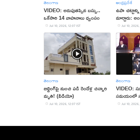
తెలంగాణ
ఆంధ్రప్రదేశ్
VIDEO: అదుపుతప్పిన బస్సు..
ఉపా చట్టాన్న
ఒకేసారి 14 వాహనాలు ధ్వంసం
మార్చారు: అ
Jul 10, 2026, 12:07 IST
Jul 10, 2026,
తెలంగాణ
తెలంగాణ
బిల్డింగ్‌పై నుంచి పడి రెండేళ్ల చిన్నారి
VIDEO: సుప్
మృతి! (వీడియో)
సమయంలో స్వల
Jul 10, 2026, 12:07 IST
Jul 10, 2026,