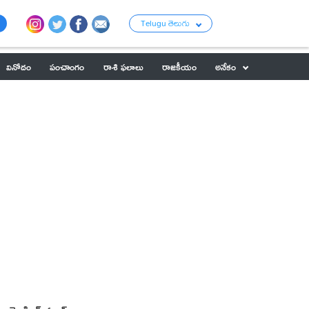
Telugu తెలుగు
వినోదం
పంచాంగం
రాశి ఫలాలు
రాజకీయం
అనేకం