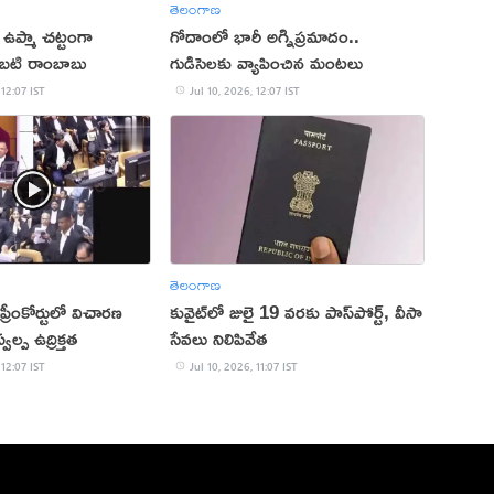
తెలంగాణ
ి ఉప్మా చట్టంగా
గోదాంలో భారీ అగ్నిప్రమాదం..
ంబటి రాంబాబు
గుడిసెలకు వ్యాపించిన మంటలు
 12:07 IST
Jul 10, 2026, 12:07 IST
తెలంగాణ
రీంకోర్టులో విచారణ
కువైట్‌లో జులై 19 వరకు పాస్‌పోర్ట్‌, వీసా
్ప ఉద్రిక్తత
సేవలు నిలిపివేత
 12:07 IST
Jul 10, 2026, 11:07 IST