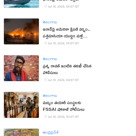
Jul 10, 2026, 05:07 IST
తెలంగాణ
ఇరాన్‌పై అమెరికా క్షిపణి వర్షం..
పశ్చిమాసియా యుద్ధం మళ్లీ
మొదటికి
Jul 10, 2026, 05:07 IST
తెలంగాణ
ప్రశ్న రావణ్ ఇంటిని తనిఖీ చేసిన
పోలీసులు
Jul 10, 2026, 04:07 IST
తెలంగాణ
మద్యం తయారీ సంస్థలకు
FSSAI షోకాజ్ నోటీసులు
Jul 10, 2026, 03:07 IST
ఆంధ్రప్రదేశ్