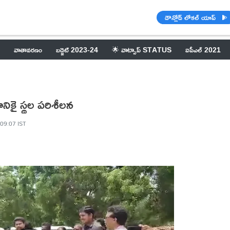
డౌన్లోడ్ లోకల్ యాప్
వాతావరణం
బడ్జెట్ 2023-24
🌟 వాట్సాప్ STATUS
ఐపీఎల్ 2021
ానికై స్థల పరిశీలన
 09:07 IST