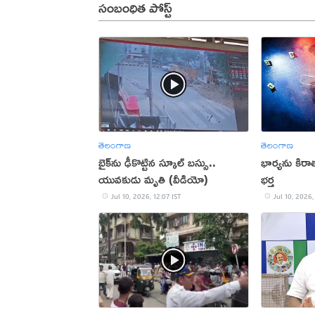
సంబంధిత పోస్ట్
తెలంగాణ
తెలంగాణ
బైక్‌ను ఢీకొట్టిన స్కూల్ బస్సు..
భార్యను కిర
యువకుడు మృతి (వీడియో)
భర్త
Jul 10, 2026, 12:07 IST
Jul 10, 2026,