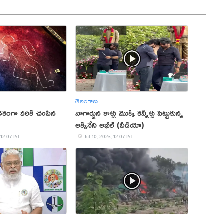
తెలంగాణ
ాతకంగా నరికి చంపిన
నాగార్జున కాళ్లు మొక్కి కన్నీళ్లు పెట్టుకున్న
అక్కినేని అఖిల్ (వీడియో)
 12:07 IST
Jul 10, 2026, 12:07 IST