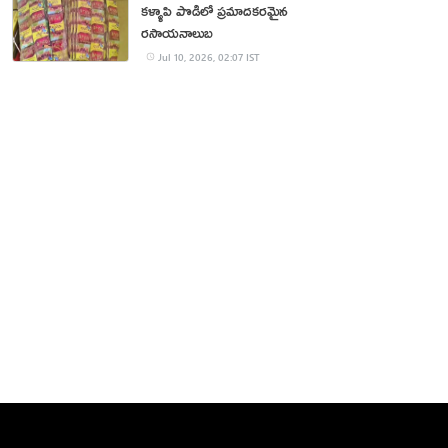
కళ్ళాపి పొడిలో ప్రమాదకరమైన
రసాయనాలుబ
Jul 10, 2026, 02:07 IST