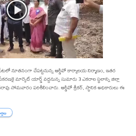
త్తపేటలో నూతనంగా చేపట్టనున్న ఆర్డీవో కార్యాలయ నిర్మాణం, ఇతర
కరణకై మార్కెట్ యార్డ్ వద్దనున్న సుమారు 3 ఎకరాల స్థలాన్ని జిల్లా
రావు సోమవారం పరిశీలించారు. ఆర్డీవో శ్రీకర్, స్థానిక అధికారులు ఈ
ార్తలు