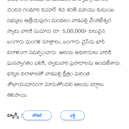
చెందిన గండూరి కుమార్ శివ శరత్ మరియు కుటుంబ
సభ్యులు ఆత్రేయపురం మండలం వాడపల్లి వేంకటేశ్వర
స్వామి వారికి సుమారు రూ. 5,00,000/- విలువైన
బంగారు మంగళ సూత్రాలు, బంగారు చైన్‌ను భారీ
విరాళంగా సమర్పించారు. ఆలయ అధికారులు వారికి
ఘనస్వాగతం పలికి, స్వామివారి ప్రసాదాలను అందజేశారు.
భక్తుల విరాళాలతో వాడపల్లి క్షేత్రం మరింత
శోభాయమానంగా మారుతోందని ఆలయ వర్గాలు
తెలిపాయి.
ట్యాగ్స్ :
లోకల్
భక్తి