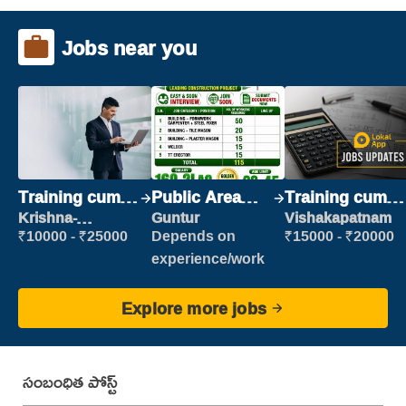
Jobs near you
Training cum
Public Area
Training cum
Placement
Cleaner
Placement
Krishna-
Guntur
Vishakapatnam
vijayawada
₹10000 - ₹25000
Depends on
₹15000 - ₹20000
experience/work
Explore more jobs
సంబంధిత పోస్ట్