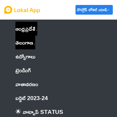
డౌన్లోడ్ లోకల్ యాప్
ఆంధ్రప్రదేశ్
తెలంగాణ
ఉద్యోగాలు
ట్రెండింగ్
వాతావరణం
బడ్జెట్ 2023-24
🌟 వాట్సాప్ STATUS