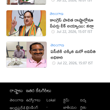
తెలంగాణ
కాంగ్రెస్‌ పాలిత రాష్ట్రాల్లోనూ
పేపర్లు లీక్‌ అయ్యాయి: నడ్డా
Jul 22, 2026, 15:07 IST
తెలంగాణ
ఏసీబీకి చిక్కిన మరో అవినీతి
అధికారి
Jul 22, 2026, 15:07 IST
రాష్ట్రాలు
ఇతర కేటగిరీలు
తెలంగాణ
ఉద్యోగాలు
Lokal
క్రైమ్
విద్య
-
ట్రెండింగ్
జాతీయం
రైతు
ఆంధ్రప్రదేశ్