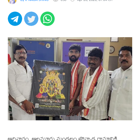
ఆదివారం, ఆలమూరు మండలం జొన్నాడ గ్రామానికి