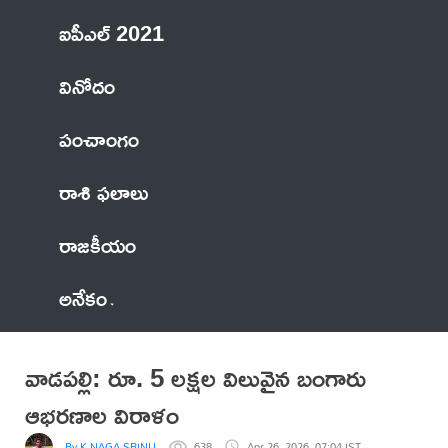
ఐపీఎల్ 2021
వినోదం
పంచాంగం
రాశి ఫలాలు
రాజకీయం
అనేకం
వాడపల్లి: రూ. 5 లక్షల విలువైన బంగారు
ఆభరణాల విరాళం
By K NAGA SRINU
638
Apr 26, 2026, 07:04 IST