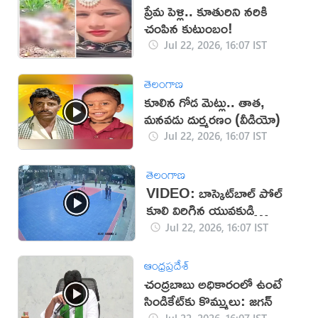
ప్రేమ పెళ్లి.. కూతురిని నరికి
చంపిన కుటుంబం!
Jul 22, 2026, 16:07 IST
తెలంగాణ
కూలిన గోడ మెట్లు.. తాత,
మనవడు దుర్మరణం (వీడియో)
Jul 22, 2026, 16:07 IST
తెలంగాణ
VIDEO: బాస్కెట్‌బాల్ పోల్
కూలి విరిగిన యువకుడి
వెన్నుముక
Jul 22, 2026, 16:07 IST
ఆంధ్రప్రదేశ్
చంద్రబాబు అధికారంలో ఉంటే
సిండికేట్‌కు కొమ్ములు: జగన్
Jul 22, 2026, 16:07 IST