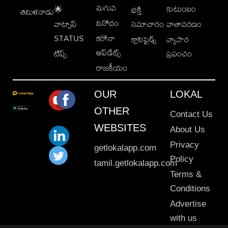
మగువ
కుటుంబం
🌟
భక్తి
తమిళనాడు
వినోదం
వాట్సాప్
సమాచారం
వాతావరణం
STATUS
కరోనా
క్లాసిఫైడ్స్
వ్యాపార
అప్‌డేట్స్
టిప్స్
ప్రపంచం
రాజకీయం
OUR
LOKAL
OTHER
Contact Us
WEBSITES
About Us
Privacy
getlokalapp.com
Policy
tamil.getlokalapp.com
Terms &
Conditions
Advertise
with us