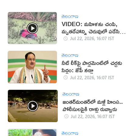
తెలంగాణ
VIDEO: మహిళను చంపి,
మృతదేహాన్ని చెరువులో పడేసిన
దుండగులు!
Jul 22, 2026, 16:07 IST
తెలంగాణ
నీట్ లీక్‌పై పార్లమెంట్‌లో చర్చకు
సిద్ధం: జేపీ నడ్డా
Jul 22, 2026, 16:07 IST
తెలంగాణ
జంతర్‌మంతర్‌లో మళ్లీ హింస..
పోలీసులపైకి రాళ్లు రువ్వారు
Jul 22, 2026, 16:07 IST
తెలంగాణ