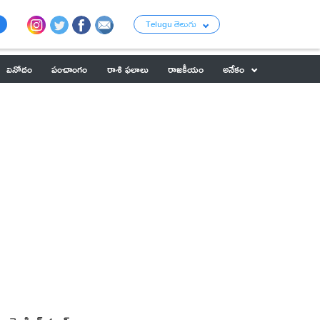
Telugu తెలుగు
వినోదం
పంచాంగం
రాశి ఫలాలు
రాజకీయం
అనేకం