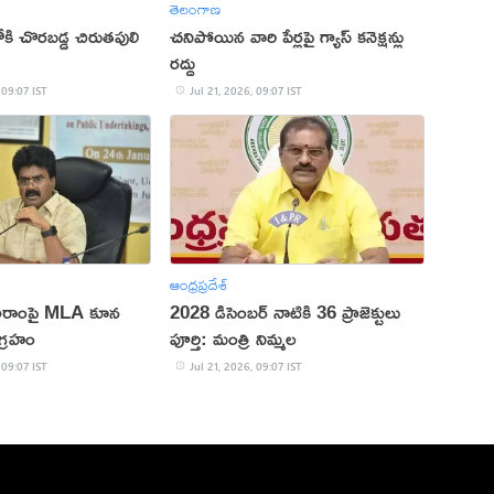
తెలంగాణ
లోకి చొరబడ్డ చిరుతపులి
చనిపోయిన వారి పేర్లపై గ్యాస్ కనెక్షన్లు
రద్దు
 09:07 IST
Jul 21, 2026, 09:07 IST
ఆంధ్రప్రదేశ్
ీతారాంపై MLA కూన
2028 డిసెంబర్ నాటికి 36 ప్రాజెక్టులు
గ్రహం
పూర్తి: మంత్రి నిమ్మల
 09:07 IST
Jul 21, 2026, 09:07 IST