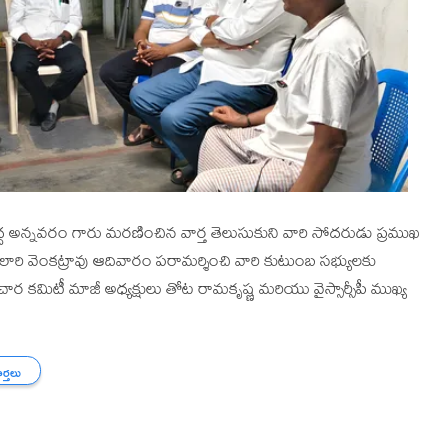
ద అన్నవరం గారు మరణించిన వార్త తెలుసుకుని వారి సోదరుడు ప్రముఖ
తలారి వెంకట్రావు ఆదివారం పరామర్శించి వారి కుటుంబ సభ్యులకు
చార కమిటీ మాజీ అధ్యక్షులు తోట రామకృష్ణ మరియు వైస్సార్సీపీ ముఖ్య
ార్తలు