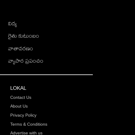
విద్య
రైతు కుటుంబం
వాతావరణం
వ్యాపార ప్రపంచం
LOKAL
Contact Us
About Us
Privacy Policy
Terms & Conditions
Advertise with us