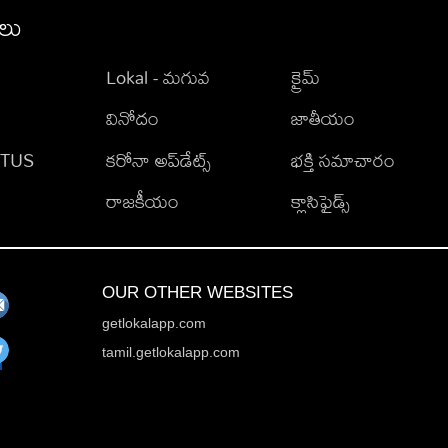
ీలు
Lokal - మగువ
క్రైమ్
వినోదం
జాతీయం
TATUS
కరోనా అప్‌డేట్స్
భక్తి సమాచారం
రాజకీయం
క్లాసిఫైడ్స్
OUR OTHER WEBSITES
getlokalapp.com
tamil.getlokalapp.com