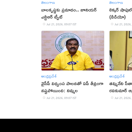
తెలంగాణ
తెలంగాణ
బాలకృష్ణకు ప్రమాదం.. జూనియర్
లిక్కర్ షాపు
ఎన్టీఆర్ ట్వీట్
(వీడియో)
Jul 21, 2026, 09:07 IST
Jul 21, 2026,
ఆంధ్రప్రదేశ్
ఆంధ్రప్రదేశ్
వైసీపీ విధ్వంస పాలనతో ఏపీ తీవ్రంగా
తమ్మినేని స
నష్టపోయింది: నిమ్మల
రవికుమార్‌ ఆ
Jul 21, 2026, 09:07 IST
Jul 21, 2026,