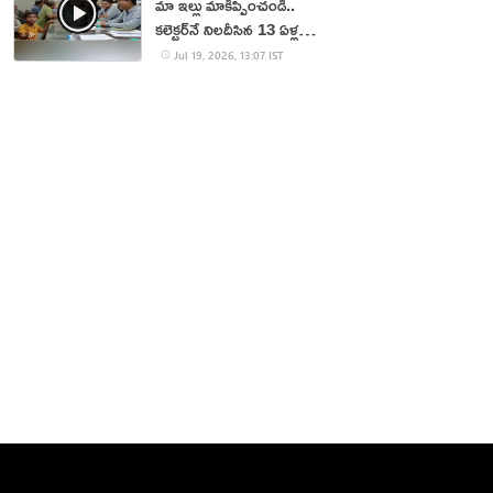
మా ఇల్లు మాకిప్పించండి..
కలెక్టర్‌నే నిలదీసిన 13 ఏళ్ల
బాలుడు!
Jul 19, 2026, 13:07 IST