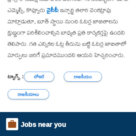
ఎమ్మెల్సీ, కొవ్వూరు
వైసీపీ
ఇన్చార్జి తలారి వెంకట్రావు
మాట్లాడుతూ, బూత్ స్థాయి నుంచి ఓటర్ల జాబితాలను
క్షుణ్ణంగా పరిశీలించాల్సిన బాధ్యత ప్రతి కార్యకర్తపై ఉందని
తెలిపారు. గత ఎన్నికల ఓట్ల తీరును బట్టి ఓటర్ల జాబితాలో
మార్పులు జరిగే ప్రమాదముందని ఆయన హెచ్చరించారు.
ట్యాగ్స్ :
లోకల్
రాజకీయం
రాజకీయాలు
Jobs near you