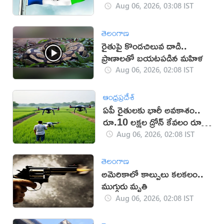
Aug 06, 2026, 03:08 IST
తెలంగాణ
రైతుపై కొండచిలువ దాడి..
ప్రాణాలతో బయటపడిన మహిళ
Aug 06, 2026, 02:08 IST
ఆంధ్రప్రదేశ్
ఏపీ రైతులకు భారీ అవకాశం..
రూ.10 లక్షల డ్రోన్ కేవలం రూ.2
లక్షలకే!
Aug 06, 2026, 02:08 IST
తెలంగాణ
అమెరికాలో కాల్పులు కలకలం..
ముగ్గురు మృతి
Aug 06, 2026, 02:08 IST