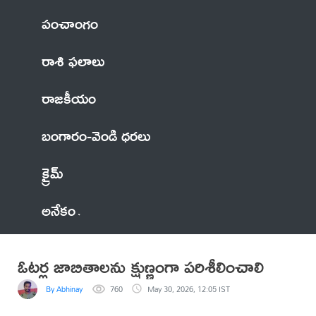
పంచాంగం
రాశి ఫలాలు
రాజకీయం
బంగారం-వెండి ధరలు
క్రైమ్
అనేకం
ఓటర్ల జాబితాలను క్షుణ్ణంగా పరిశీలించాలి
By Abhinay
760
May 30, 2026, 12:05 IST