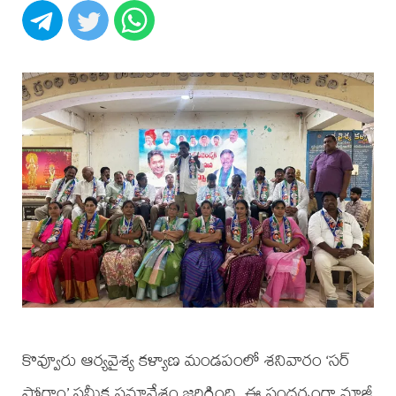
కొవ్వూరు ఆర్యవైశ్య కళ్యాణ మండపంలో శనివారం ‘సర్
ప్రోగ్రాం’ సమీక్ష సమావేశం జరిగింది. ఈ సందర్భంగా మాజీ