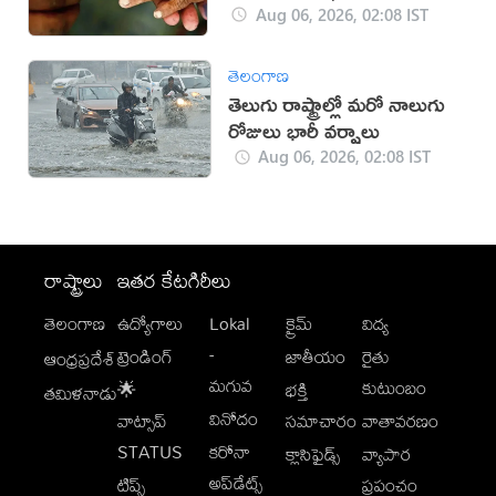
Aug 06, 2026, 02:08 IST
తెలంగాణ
తెలుగు రాష్ట్రాల్లో మరో నాలుగు
రోజులు భారీ వర్షాలు
Aug 06, 2026, 02:08 IST
రాష్ట్రాలు
ఇతర కేటగిరీలు
తెలంగాణ
ఉద్యోగాలు
Lokal
క్రైమ్
విద్య
-
ట్రెండింగ్
జాతీయం
రైతు
ఆంధ్రప్రదేశ్
మగువ
కుటుంబం
🌟
భక్తి
తమిళనాడు
వినోదం
వాట్సాప్
సమాచారం
వాతావరణం
STATUS
కరోనా
క్లాసిఫైడ్స్
వ్యాపార
అప్‌డేట్స్
టిప్స్
ప్రపంచం