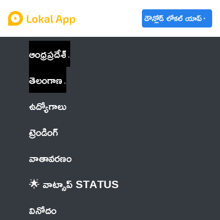
డౌన్లోడ్ లోకల్ యాప్
ఆంధ్రప్రదేశ్
తెలంగాణ
ఉద్యోగాలు
ట్రెండింగ్
వాతావరణం
🌟 వాట్సాప్ STATUS
వినోదం