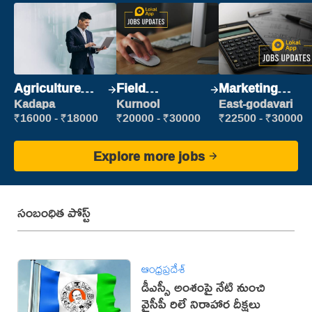
Agriculture
Field
Marketing
Labour
Marketing
Executive
Kadapa
Kurnool
East-godavari
Executive
₹16000 - ₹18000
₹20000 - ₹30000
₹22500 - ₹30000
Explore more jobs
సంబంధిత పోస్ట్
ఆంధ్రప్రదేశ్
డీఎస్సీ అంశంపై నేటి నుంచి
వైసీపీ రిలే నిరాహార దీక్షలు