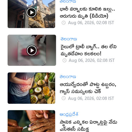
తెలంగాణ
భారీ వర్షాలకు కూలిన ఇల్లు..
ఆరుగురు మృతి (వీడియో)
Aug 06, 2026, 02:08 IST
తెలంగాణ
రైలులో ట్రాలీ బ్యాగ్.. తల లేని
మృతదేహం కలకలం!
Aug 06, 2026, 02:08 IST
తెలంగాణ
ఆయుర్వేదంతో పొట్ట ఉబ్బరం,
గ్యాస్ సమస్యలకు చెక్
Aug 06, 2026, 02:08 IST
ఆంధ్రప్రదేశ్
స్థానిక ఎన్నికల ఏర్పాట్లపై నేడు
ఎస్ఈసీ సమీక్ష