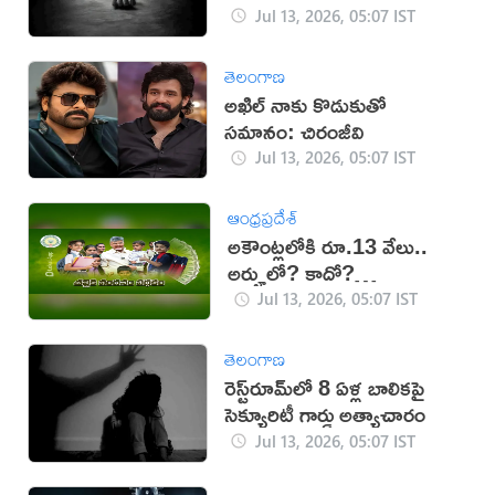
Jul 13, 2026, 05:07 IST
తెలంగాణ
అఖిల్‌ నాకు కొడుకుతో
సమానం: చిరంజీవి
Jul 13, 2026, 05:07 IST
ఆంధ్రప్రదేశ్
అకౌంట్లలోకి రూ.13 వేలు..
అర్హులో? కాదో?
తెలుసుకోండిలా..
Jul 13, 2026, 05:07 IST
తెలంగాణ
రెస్ట్‌రూమ్‌లో 8 ఏళ్ల బాలికపై
సెక్యూరిటీ గార్డు అత్యాచారం
Jul 13, 2026, 05:07 IST