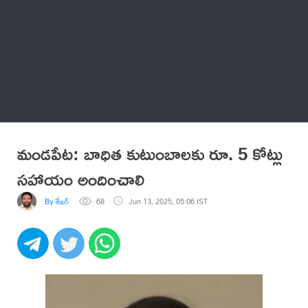
Thatstelugu
బిగ్ బాస్
అనేకం
మండపేట: బాధిత కుటుంబాలకు రూ. 5 కోట్లు
సహాయం అందించాలి
By శేఖర్
68
Jun 13, 2025, 05:06 IST