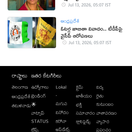
Jul 13, 2026, 05:07 IST
ఆంధ్రప్రదేశ్
ఓటర్ల జాబితా వివాదం.. టీడీపీపై
వైసీపీ ఆరోపణలు
Jul 13, 2026, 05:07 IST
రాష్ట్రాలు
ఇతర కేటగిరీలు
తెలంగాణ
ఉద్యోగాలు
Lokal
క్రైమ్
విద్య
-
ట్రెండింగ్
జాతీయం
రైతు
ఆంధ్రప్రదేశ్
మగువ
కుటుంబం
🌟
భక్తి
తమిళనాడు
వినోదం
వాట్సాప్
సమాచారం
వాతావరణం
STATUS
కరోనా
క్లాసిఫైడ్స్
వ్యాపార
అప్‌డేట్స్
టిప్స్
ప్రపంచం