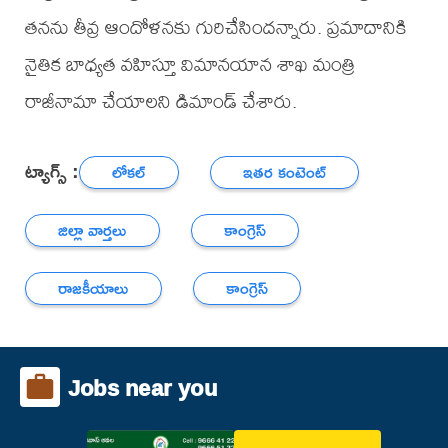
తనను తీవ్ర ఆందోళనకు గురిచేసిందన్నారు. ప్రమాదానికి
నైతిక బాధ్యత వహిస్తూ విమానయాన శాఖ మంత్రి
రాజీనామా చేయాలని డిమాండ్ చేశారు.
ట్యాగ్స్ :
లోకల్
ఇతర కంటెంట్
జిల్లా వార్తలు
కాంగ్రెస్
రాజకీయాలు
కాంగ్రెస్
Jobs near you