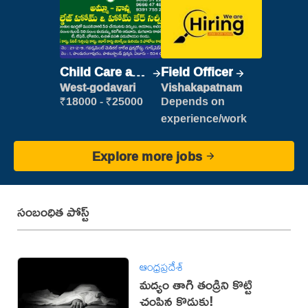
Child Care and
Field Officer
Patient care
West-godavari
Vishakapatnam
₹18000 - ₹25000
Depends on
experience/work
Explore more jobs
సంబంధిత పోస్ట్
ఆంధ్రప్రదేశ్
మద్యం తాగి తండ్రిని కొట్టి
చంపిన కొడుకు!