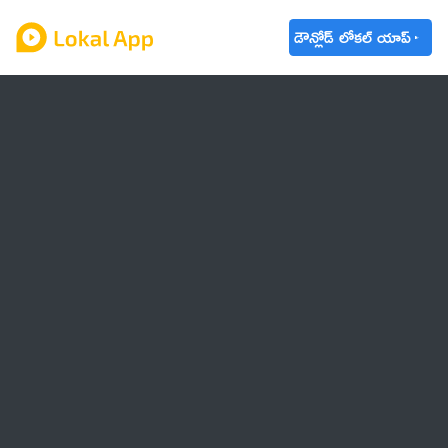
డౌన్లోడ్ లోకల్ యాప్
ఆంధ్రప్రదేశ్
తెలంగాణ
ఉద్యోగాలు
ట్రెండింగ్
వాతావరణం
బడ్జెట్ 2023-24
🌟 వాట్సాప్ STATUS