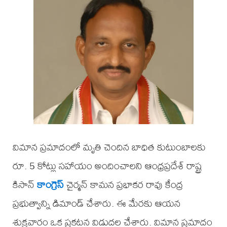
విమాన ప్రమాదంలో మృతి చెందిన బాధిత కుటుంబాలకు
రూ. 5 కోట్లు సహాయం అందించాలని ఆంధ్రప్రదేశ్ రాష్ట్ర
కిసాన్
కాంగ్రెస్
చైర్మన్ కామన ప్రభాకర రావు కేంద్ర
ప్రభుత్వాన్ని డిమాండ్ చేశారు. ఈ మేరకు ఆయన
శుక్రవారం ఒక ప్రకటన విడుదల చేశారు. విమాన ప్రమాదం