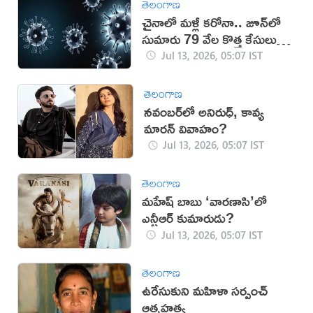
తెలంగాణ
చైనాలో మళ్లీ కరోనా.. జూన్‌లో
సుమారు 79 వేల కొత్త కేసులు
నమోదు
Jul 13, 2026, 05:07 IST
తెలంగాణ
నవంబర్‌లో అనిరుధ్, కావ్య
మారన్ వివాహం?
Jul 13, 2026, 05:07 IST
తెలంగాణ
మహేష్ బాబు ‘వారణాసి’లో
ఎన్టీఆర్ కుమారుడు?
Jul 13, 2026, 05:07 IST
తెలంగాణ
ఉరేసుకుని మహిళా సర్పంచ్
ఆత్మహత్య