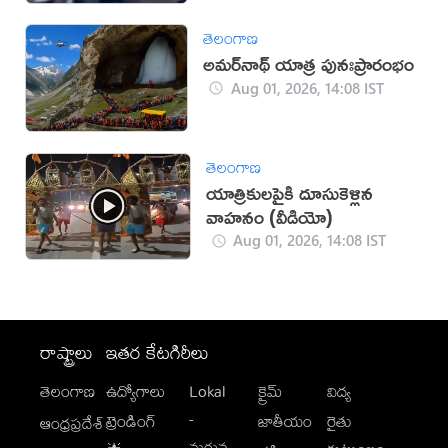
తెలంగాణ
అమర్‌నాథ్ యాత్ర పునఃప్రారంభం
Aug 01, 2026, 14:08 IST
తెలంగాణ
యాత్రికులపైకి దూసుకెళ్లిన
వాహనం (వీడియో)
Aug 01, 2026, 14:08 IST
రాష్ట్రాలు
ఇతర కేటగిరీలు
తెలంగాణ
ఉద్యోగాలు
Lokal
క్రైమ్
విద్య
-
ట్రెండింగ్
జాతీయం
రైతు
ఆంధ్రప్రదేశ్
మగువ