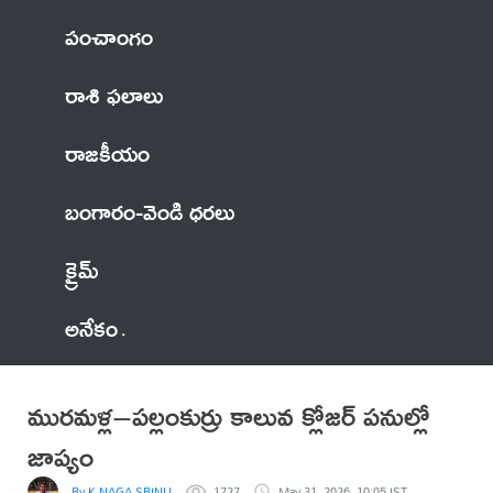
పంచాంగం
రాశి ఫలాలు
రాజకీయం
బంగారం-వెండి ధరలు
క్రైమ్
అనేకం
మురమళ్ల–పల్లంకుర్రు కాలువ క్లోజర్ పనుల్లో
జాప్యం
By K NAGA SRINU
1727
May 31, 2026, 10:05 IST