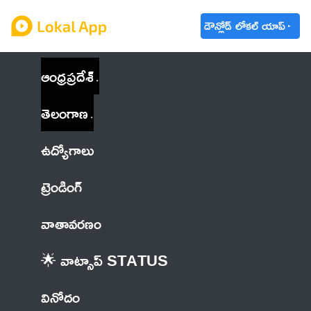
డౌన్లోడ్ లోకల్ యాప్
ఆంధ్రప్రదేశ్
తెలంగాణ
ఉద్యోగాలు
ట్రెండింగ్
వాతావరణం
🌟 వాట్సాప్ STATUS
వినోదం