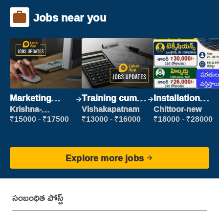
Jobs near you
Marketing
Training cum
Installation
Executive
Placement
Engineer/
Krishna-
Vishakapatnam
Chittoor-new
vijayawada
Helper
₹15000 - ₹17500
₹13000 - ₹16000
₹18000 - ₹28000
Explore more jobs
సంబంధిత పోస్ట్