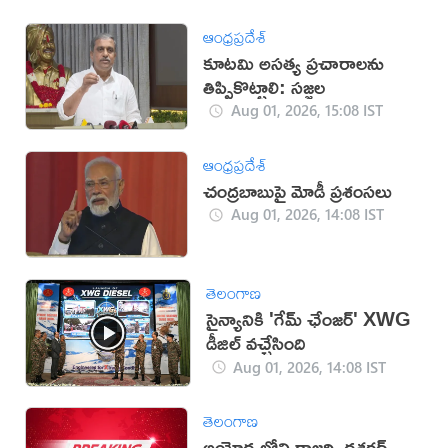
ఆంధ్రప్రదేశ్
కూటమి అసత్య ప్రచారాలను
తిప్పికొట్టాలి: సజ్జల
Aug 01, 2026, 15:08 IST
ఆంధ్రప్రదేశ్
చంద్రబాబుపై మోడీ ప్రశంసలు
Aug 01, 2026, 14:08 IST
తెలంగాణ
సైన్యానికి 'గేమ్ ఛేంజర్' XWG
డీజిల్ వచ్చేసింది
Aug 01, 2026, 14:08 IST
తెలంగాణ
అయోధ్యలోని రాజర్షి దశరథ్‌