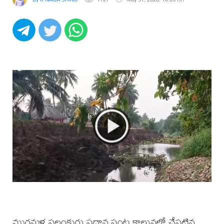
మురమళ్ల పల్లంకుర్రు ప్రధాన పంట కాలువలో చేపట్టిన