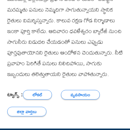
మరమ్మతు పనులు నెమ్మదిగా సాగుతున్నాయని స్థానిక
రైతులు విమర్శిస్తున్నారు. కాలువ రక్షణ గోడ నిర్మాణాలు
ఇంకా పూర్తి కాలేదు. ఆదివారం ధవళేశ్వరం బ్యారేజీ నుంచి
సాగునీరు విడుదల చేయడంతో పనులు ఎప్పుడు
పూర్తవుతాయోనని రైతులు ఆందోళన చెందుతున్నారు. నీటి
ప్రవాహం పెరిగితే పనులు నిలిచిపోయి, సాగుకు
ఇబ్బందులు తలెత్తుతాయని రైతులు వాపోతున్నారు.
ట్యాగ్స్ :
లోకల్
వ్యవసాయం
జిల్లా వార్తలు