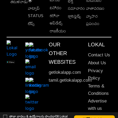
కుటుంబం
🌟
భక్తి
తమిళనాడు
వినోదం
వాట్సాప్
సమాచారం
వాతావరణం
STATUS
కరోనా
క్లాసిఫైడ్స్
వ్యాపార
అప్‌డేట్స్
టిప్స్
ప్రపంచం
రాజకీయం
OUR
LOKAL
OTHER
Contact Us
WEBSITES
About Us
Privacy
getlokalapp.com
Policy
tamil.getlokalapp.com
Terms &
Conditions
Advertise
with us
Sitemap
తాజా వార్తలు & ఉద్యోగాలను పొందడానికి Lokal