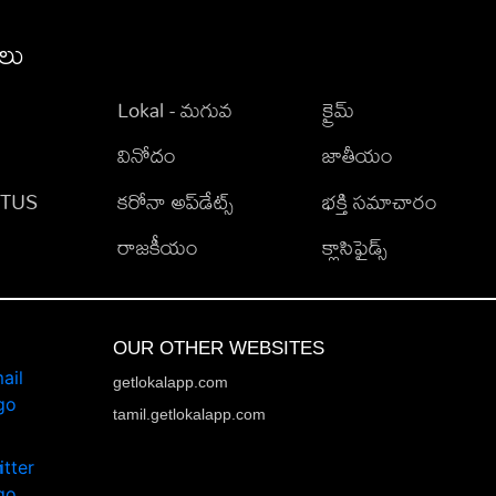
ీలు
Lokal - మగువ
క్రైమ్
వినోదం
జాతీయం
TATUS
కరోనా అప్‌డేట్స్
భక్తి సమాచారం
రాజకీయం
క్లాసిఫైడ్స్
OUR OTHER WEBSITES
getlokalapp.com
tamil.getlokalapp.com