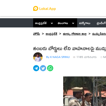
ఆంధ్రప్రదేశ్
తెలంగాణ
ఉద్యోగాలు
ట్రెండింగ్
హోమ్
ఆంధ్రప్రదేశ్
తూర్పు గోదావరి జిల్లా
ముమ్మిడివర
నంబరు బోర్డులు లేని వాహనాలపై ముమ్
By K NAGA SRINU
1185
చూసినవారు
Ma