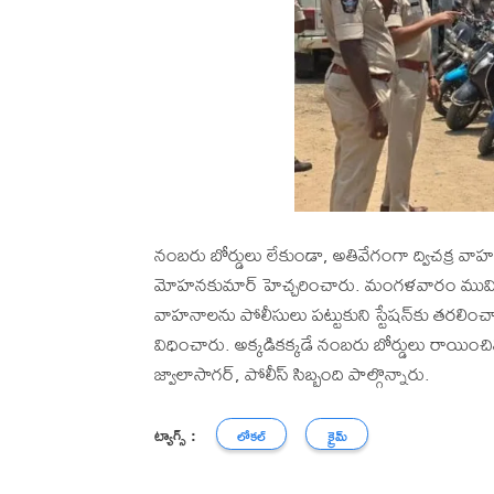
నంబరు బోర్డులు లేకుండా, అతివేగంగా ద్విచక్ర వా
మోహనకుమార్ హెచ్చరించారు. మంగళవారం ముమ్మిడివ
వాహనాలను పోలీసులు పట్టుకుని స్టేషన్‌కు తరలించా
విధించారు. అక్కడికక్కడే నంబరు బోర్డులు రాయించిన
జ్వాలాసాగర్, పోలీస్ సిబ్బంది పాల్గొన్నారు.
ట్యాగ్స్ :
లోకల్
క్రైమ్