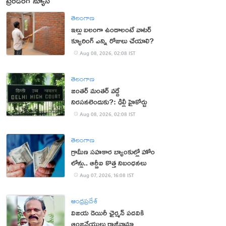
ట్రెండింగ్ న్యూస్
తెలంగాణ
ఇల్లు బలంగా ఉండాలంటే వాటర్
క్యూరింగ్ ఎన్ని రోజులు చేయాలి?
Aug 08, 2026, 02:08 IST
తెలంగాణ
జంతర్ మంతర్ వద్దే
నిరసనలెందుకు?: ఢిల్లీ హైకోర్టు
Aug 08, 2026, 02:08 IST
తెలంగాణ
గ్రామీణ సహకార బ్యాంకుల్లో హోం
లోన్లు.. ఆర్బీఐ కొత్త నిబంధనలు
Aug 07, 2026, 16:08 IST
ఆంధ్రప్రదేశ్
విజయ డెయిరీ ఛైర్మన్ పదవికి
ఆంజనేయులు రాజీనామా