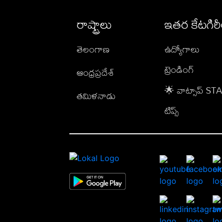
రాష్ట్రాలు
ఇతర కేటగిర
తెలంగాణ
ఉద్యోగాలు
ట్రెండింగ్
ఆంధ్రప్రదేశ్
🌟 వాట్సాప్ S
తమిళనాడు
టిప్స్