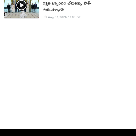
రక్షణ ఒప్పందం చేసుకున్న పాక్‌-
సౌదీ-తుర్కియే
Aug 07, 2026, 12:08 IST