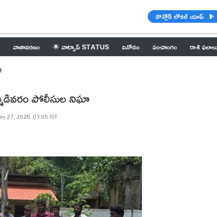
డౌన్లోడ్ లోకల్ యాప్
వాతావరణం
🌟 వాట్సాప్ STATUS
వినోదం
పంచాంగం
రాశి ఫలాల
ం
మిడివరం పోలీసుల నిఘా
y 27, 2026, 03:05 IST