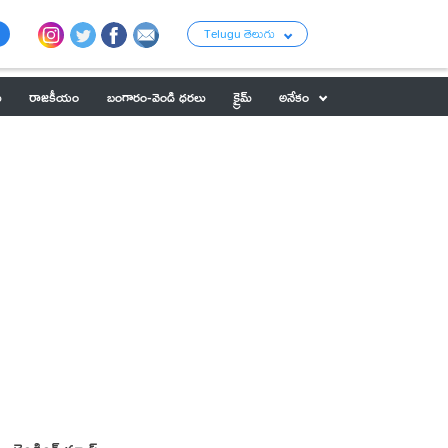
Telugu తెలుగు
ు
రాజకీయం
బంగారం-వెండి ధరలు
క్రైమ్
అనేకం