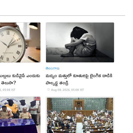
తెలంగాణ
్లులు కుడివైపే ఎందుకు
మద్యం మత్తులో కూతురిపై లైంగిక దాడికి
 తెలుసా?
పాల్పడ్డ తండ్రి
, 05:08 IST
Aug 08, 2026, 05:08 IST