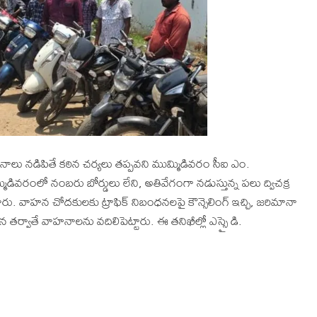
హనాలు నడిపితే కఠిన చర్యలు తప్పవని ముమ్మిడివరం సీఐ ఎం.
రంలో నంబరు బోర్డులు లేని, అతివేగంగా నడుస్తున్న పలు ద్విచక్ర
రు. వాహన చోదకులకు ట్రాఫిక్ నిబంధనలపై కౌన్సెలింగ్ ఇచ్చి, జరిమానా
 తర్వాతే వాహనాలను వదిలిపెట్టారు. ఈ తనిఖీల్లో ఎస్సై డి.