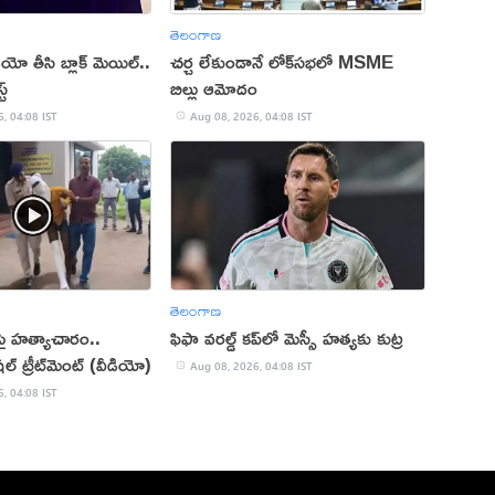
తెలంగాణ
ో తీసి బ్లాక్ మెయిల్..
చర్చ లేకుండానే లోక్‌సభలో MSME
ట్
బిల్లు ఆమోదం
, 04:08 IST
Aug 08, 2026, 04:08 IST
తెలంగాణ
కపై హత్యాచారం..
ఫిఫా వరల్డ్ కప్‌లో మెస్సీ హత్యకు కుట్ర
ల్‌ ట్రీట్‌మెంట్ (వీడియో)
Aug 08, 2026, 04:08 IST
, 04:08 IST