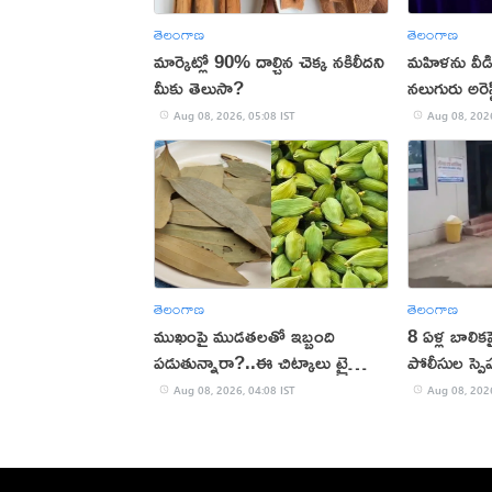
తెలంగాణ
తెలంగాణ
మార్కెట్లో 90% దాల్చిన చెక్క నకిలీదని
మహిళను వీడియ
మీకు తెలుసా?
నలుగురు అరెస్
Aug 08, 2026, 05:08 IST
Aug 08, 2026
తెలంగాణ
తెలంగాణ
ముఖంపై ముడతలతో ఇబ్బంది
8 ఏళ్ల బాలి
పడుతున్నారా?..ఈ చిట్కాలు ట్రై
పోలీసుల స్పెష
చేయండి!
Aug 08, 2026, 04:08 IST
Aug 08, 2026