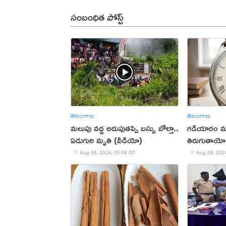
సంబంధిత పోస్ట్
తెలంగాణ
తెలంగాణ
మలుపు వద్ద అదుపుతప్పి బస్సు బోల్తా..
గడియారం ముల
ఏడుగురి మృతి (వీడియో)
తిరుగుతాయో
Aug 08, 2026, 05:08 IST
Aug 08, 2026