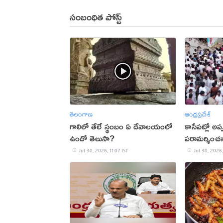
సంబంధిత పోస్ట్
తెలంగాణ
ఆంధ్రప్రదేశ్
గాలిలో తేలే స్థంబం ఏ దేవాలయంలో
కాసేపట్లో అప
ఉందో తెలుసా?
పరామర్శించన
Jul 30, 2026, 11:07 IST
Jul 30, 2026,