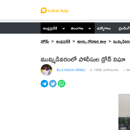
ఆంధ్రప్రదేశ్
తెలంగాణ
ఉద్యోగాలు
ట్రెండింగ్
హోమ్
ఆంధ్రప్రదేశ్
తూర్పు గోదావరి జిల్లా
ముమ్మిడివర
ముమ్మిడివరంలో పోలీసుల డ్రోన్ నిఘా
By K NAGA SRINU
1566
చూసినవారు
Ma