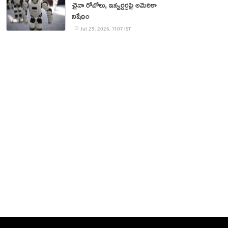
చైనా రోబోలు, ఇన్వర్టర్లపై అమెరికా
నిషేధం
Jul 29, 2026, 11:07 IST