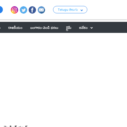
Telugu తెలుగు
ు
రాజకీయం
బంగారం-వెండి ధరలు
క్రైమ్
అనేకం