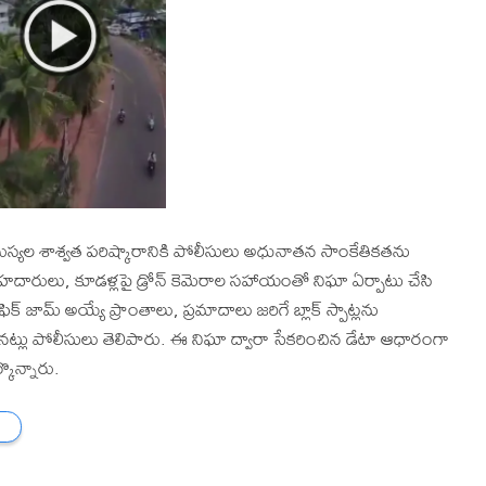
సమస్యల శాశ్వత పరిష్కారానికి పోలీసులు అధునాతన సాంకేతికతను
ారులు, కూడళ్లపై డ్రోన్ కెమెరాల సహాయంతో నిఘా ఏర్పాటు చేసి
రాఫిక్ జామ్ అయ్యే ప్రాంతాలు, ప్రమాదాలు జరిగే బ్లాక్ స్పాట్లను
ించినట్లు పోలీసులు తెలిపారు. ఈ నిఘా ద్వారా సేకరించిన డేటా ఆధారంగా
ొన్నారు.
ు