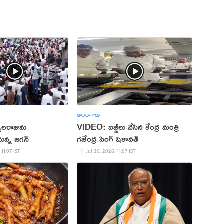
తెలంగాణ
్పలరాజును
VIDEO: బజ్జీలు వేసిన కేంద్ర మంత్రి
ున్న జగన్
గజేంద్ర సింగ్ షెకావత్
 11:07 IST
Jul 30, 2026, 11:07 IST