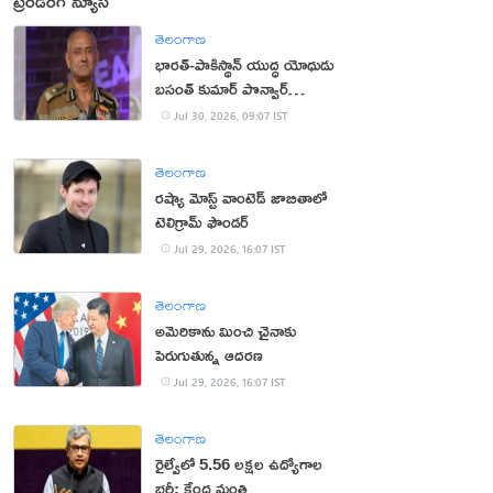
ట్రెండింగ్ న్యూస్
తెలంగాణ
భార‌త్‌-పాకిస్థాన్ యుద్ధ యోధుడు
బ‌సంత్ కుమార్ పొన్వార్‌
క‌న్నుమూత‌
Jul 30, 2026, 09:07 IST
తెలంగాణ
రష్యా మోస్ట్ వాంటెడ్ జాబితాలో
టెలిగ్రామ్ ఫౌండర్
Jul 29, 2026, 16:07 IST
తెలంగాణ
అమెరికాను మించి చైనాకు
పెరుగుతున్న ఆదరణ
Jul 29, 2026, 16:07 IST
తెలంగాణ
రైల్వేలో 5.56 లక్షల ఉద్యోగాల
భర్తీ: కేంద్ర మంత్రి