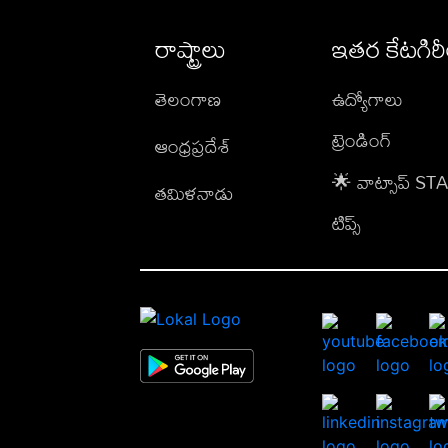
రాష్ట్రాలు
ఇతర కేటగిర
తెలంగాణ
ఉద్యోగాలు
ట్రెండింగ్
ఆంధ్రప్రదేశ్
🌟 వాట్సాప్ S
తమిళనాడు
టిప్స్