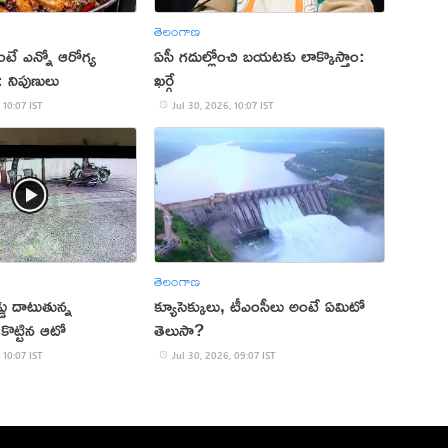
తెలంగాణ
ింటే ఎన్నో ఆరోగ్య
ఏసీ గదుల్లోంచి బయటకు లాక్కొస్తాం:
 నిపుణులు
ఖర్గే
 10:07 IST
Jul 30, 2026, 10:07 IST
తెలంగాణ
ు దాటుతున్న
క్యూసెక్కులు, టీఎంసీలు అంటే ఏమిటో
ీకొట్టిన ఆటో
తెలుసా?
 10:07 IST
Jul 30, 2026, 09:07 IST