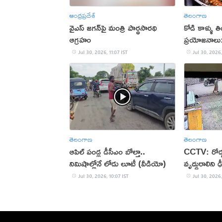
ఆంధ్రప్రదేశ్
తెలంగాణ
వైఎస్ జగన్‌పై మంత్రి పార్థసారథి
కోడి కాళ్ళు త
ఆగ్రహం
ప్రయోజనాలు:
Jul 30, 2026, 11:07 IST
Jul 30, 2026,
తెలంగాణ
తెలంగాణ
ఆపిల్‌ పండ్ల డీసీఎం బోల్తా..
CCTV: రోడ్డ
నిమిషాల్లోనే లోడు లూటీ (వీడియో)
వృద్ధురాలిని ఢ
Jul 30, 2026, 10:07 IST
Jul 30, 2026,