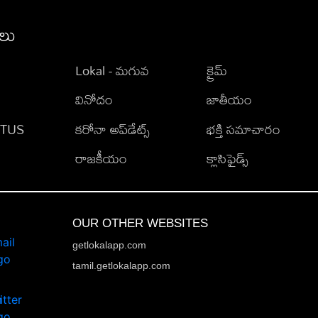
ీలు
Lokal - మగువ
క్రైమ్
వినోదం
జాతీయం
TATUS
కరోనా అప్‌డేట్స్
భక్తి సమాచారం
రాజకీయం
క్లాసిఫైడ్స్
OUR OTHER WEBSITES
getlokalapp.com
tamil.getlokalapp.com