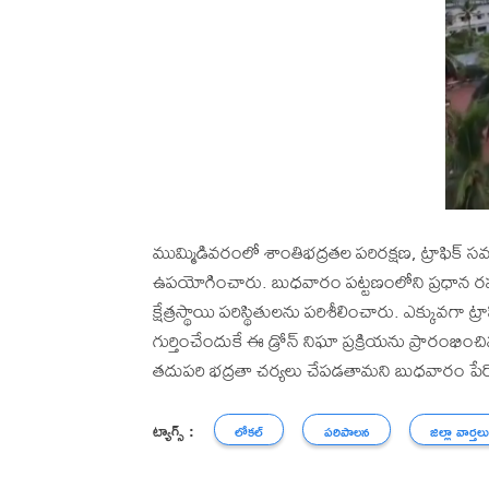
ముమ్మిడివరంలో శాంతిభద్రతల పరిరక్షణ, ట్రాఫిక్ 
ఉపయోగించారు. బుధవారం పట్టణంలోని ప్రధాన రహద
క్షేత్రస్థాయి పరిస్థితులను పరిశీలించారు. ఎక్కువగా ట్
గుర్తించేందుకే ఈ డ్రోన్ నిఘా ప్రక్రియను ప్రారంభ
తదుపరి భద్రతా చర్యలు చేపడతామని బుధవారం పేర్క
ట్యాగ్స్ :
లోకల్
పరిపాలన
జిల్లా వార్తల