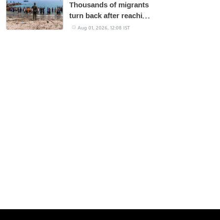
Thousands of migrants
turn back after reaching
Spain, still hungry
Aug 01, 2026, 12:08 IST