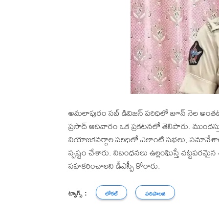
అమలాపురం సబ్ డివిజన్ పరిధిలో జూన్ నెల అంతటా 
ప్రసాద్ ఆదివారం ఒక ప్రకటనలో తెలిపారు. ముంద
నియోజకవర్గాల పరిధిలో ఎలాంటి సభలు, సమావేశా
స్పష్టం చేశారు. నిబంధనలు ఉల్లంఘిస్తే చట్టపరమై
సహకరించాలని డీఎస్పీ కోరారు.
ట్యాగ్స్ :
లోకల్
పరిపాలన