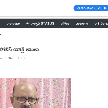
డౌన్లోడ్ లోకల్ యాప్
వాతావరణం
🌟 వాట్సాప్ STATUS
వినోదం
పంచాంగం
రాశి ఫలాల
ం
 పోలీస్ యాక్ట్ అమలు
n 01, 2026, 03:06 IST