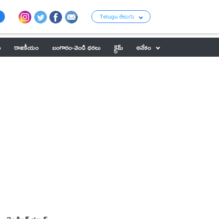
Telugu తెలుగు
ు
రాజకీయం
బంగారం-వెండి ధరలు
క్రైమ్
అనేకం