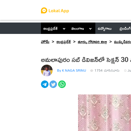
ఆంధ్రప్రదేశ్
తెలంగాణ
ఉద్యోగాలు
ట్రెండింగ్
హోమ్
ఆంధ్రప్రదేశ్
తూర్పు గోదావరి జిల్లా
ముమ్మిడివర
అమలాపురం సబ్ డివిజన్‌లో సెక్షన్ 30
By K NAGA SRINU
1754
చూసినవారు
Ju