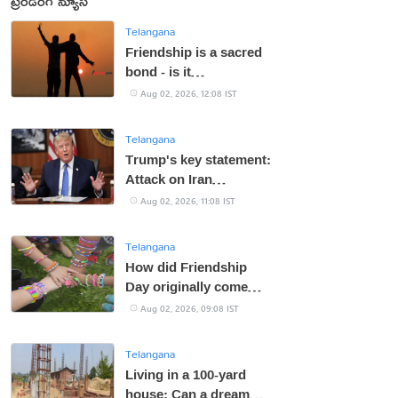
ట్రెండింగ్ న్యూస్
Telangana
Friendship is a sacred
bond - is it
disappearing in today's
Aug 02, 2026, 12:08 IST
generation?
Telangana
Trump's key statement:
Attack on Iran
postponed
Aug 02, 2026, 11:08 IST
Telangana
How did Friendship
Day originally come
about?
Aug 02, 2026, 09:08 IST
Telangana
Living in a 100-yard
house: Can a dream