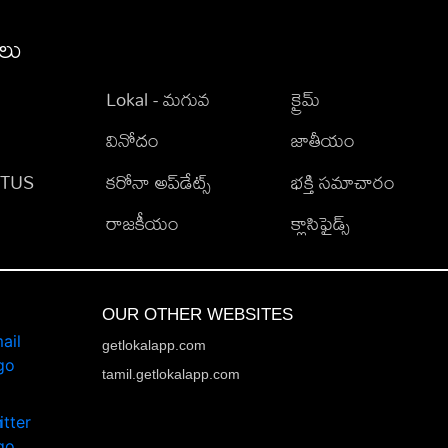
ీలు
Lokal - మగువ
క్రైమ్
వినోదం
జాతీయం
TATUS
కరోనా అప్‌డేట్స్
భక్తి సమాచారం
రాజకీయం
క్లాసిఫైడ్స్
OUR OTHER WEBSITES
getlokalapp.com
tamil.getlokalapp.com