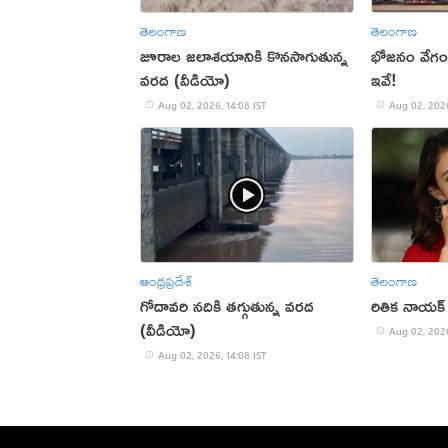
తెలంగాణ
తెలంగాణ
జూరాల జలాశయానికి కొనసాగుతున్న
భోజనం వేగంగ
వరద (వీడియో)
ఇవే!
Aug 02, 2026, 14:08 IST
Aug 02, 2026
ఆంధ్రప్రదేశ్
తెలంగాణ
గోదావరి నదికి తగ్గుతున్న వరద
రితిక నాయక్ హ్
(వీడియో)
Aug 02, 2026
Aug 02, 2026, 14:08 IST