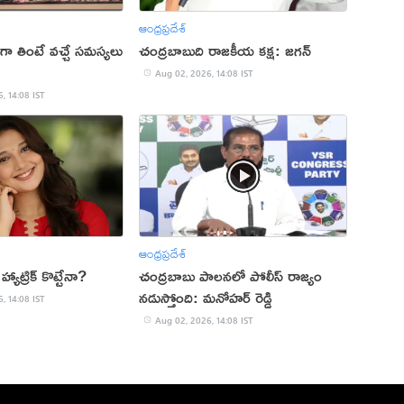
ఆంధ్రప్రదేశ్
ా తింటే వచ్చే సమస్యలు
చంద్రబాబుది రాజకీయ కక్ష: జగన్
Aug 02, 2026, 14:08 IST
, 14:08 IST
ఆంధ్రప్రదేశ్
యాట్రిక్ కొట్టేనా?
చంద్రబాబు పాలనలో పోలీస్ రాజ్యం
నడుస్తోంది: మనోహర్ రెడ్డి
, 14:08 IST
Aug 02, 2026, 14:08 IST