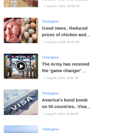
come true with Rs. 11
Aug 02, 2026, 08:08 IST
lakh?
Telangana
Good news.. Reduced
prices of chicken and
eggs
Aug 02, 2026, 03:08 IST
Telangana
The Army has received
the 'game changer'
XWG diesel
Aug 01, 2026, 14:08 IST
Telangana
America's bond bomb
on 50 countries.. Visa
only after paying Rs. 19
Aug 01, 2026, 14:08 IST
lakhs!
Telangana