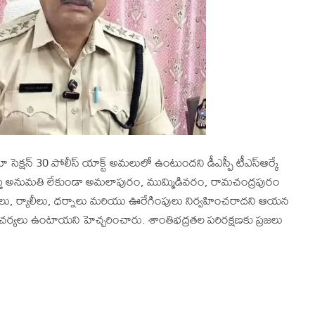
సెక్షన్ 30 పోలీస్ యాక్ట్ అమలులో ఉంటుందని డీఎస్పీ టీఎస్ఆర్కే
స్తు అనుమతి లేకుండా అమలాపురం, ముమ్మిడివరం, రామచంద్రపురం
లు, ర్యాలీలు, ధర్నాలు మరియు ఊరేగింపులు నిర్వహించరాదని ఆయన
న చర్యలు ఉంటాయని హెచ్చరించారు. శాంతిభద్రతల పరిరక్షణకు ప్రజలు