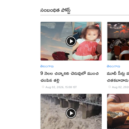
సంబంధిత పోస్ట్
తెలంగాణ
తెలంగాణ
9 నెలల చిన్నారిని చెరువులో ముంచి
మూవీ సీన్లు మ
చంపిన తల్లి
చితకబాదారు
Aug 02, 2026, 15:08 IST
Aug 02, 2026