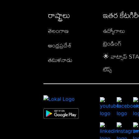
రాష్ట్రాలు
ఇతర కేటగిర
తెలంగాణ
ఉద్యోగాలు
ట్రెండింగ్
ఆంధ్రప్రదేశ్
🌟 వాట్సాప్ S
తమిళనాడు
టిప్స్