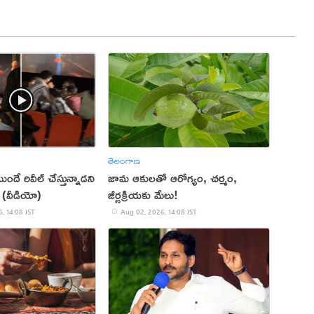
తెలంగాణ
ుందే రివీల్ చేస్తున్నాడని
జామ ఆకులతో ఆరోగ్యం, చర్మం,
 (వీడియో)
జీర్ణక్రియకు మేలు!
, 14:08 IST
Aug 02, 2026, 14:08 IST