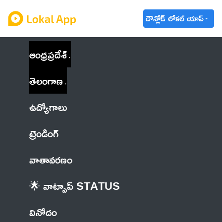
డౌన్లోడ్ లోకల్ యాప్
ఆంధ్రప్రదేశ్
తెలంగాణ
ఉద్యోగాలు
ట్రెండింగ్
వాతావరణం
🌟 వాట్సాప్ STATUS
వినోదం