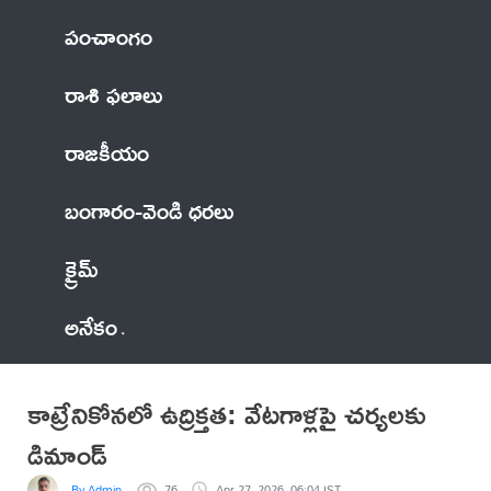
పంచాంగం
రాశి ఫలాలు
రాజకీయం
బంగారం-వెండి ధరలు
క్రైమ్
అనేకం
కాట్రేనికోనలో ఉద్రిక్తత: వేటగాళ్లపై చర్యలకు
డిమాండ్
By Admin
76
Apr 27, 2026, 06:04 IST