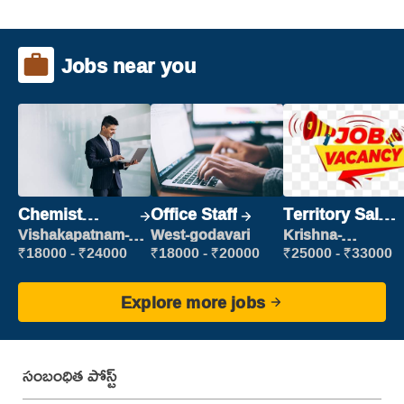
Jobs near you
Chemist
Office Staff
Territory Sales
Production
Manager
Vishakapatnam-
West-godavari
Krishna-
new
vijayawada
Executive
₹18000 - ₹24000
₹18000 - ₹20000
₹25000 - ₹33000
Explore more jobs
సంబంధిత పోస్ట్