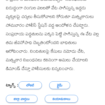
విరుద్ధంగా రంగుల వలలతో వేట సాగిస్తున్న ఇద్దరు
వ్యక్తులపై చర్యలు తీసుకోవాలని కోరుతూ మత్స్యకారులు
సోమవారం పోలీస్ స్టేషన్ వద్ద ఆందోళన చేపట్టారు.
సంప్రదాయ పద్ధతులను పక్కన పెట్టి సాగిస్తున్న ఈ వేట వల్ల
తమ జీవనోపాధి దెబ్బతింటోందని బాధితులు
ఆరోపించారు. నిందితులపై కేసులు నమోదు చేసి,
మత్స్యకార నిబంధనలు కఠినంగా అమలు చేయాలని
డిమాండ్ చేస్తూ పోలీసులకు విన్నవించారు.
ట్యాగ్స్ :
లోకల్
క్రైమ్
జిల్లా వార్తలు
నియామకాలు