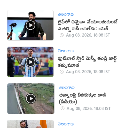
తెలంగాణ
లైఫ్‌లో ఏమైనా చేయాలనుకుంటే
మనల్ని ఏదీ ఆపలేదు: యశ్
Aug 08, 2026, 18:08 IST
తెలంగాణ
ఫుట్‌బాల్ స్టార్ మెస్సీ తండ్రి జార్జ్
కన్నుమూత
Aug 08, 2026, 18:08 IST
తెలంగాణ
చిన్నారిపై వీధికుక్కల దాడి
(వీడియో)
Aug 08, 2026, 18:08 IST
తెలంగాణ