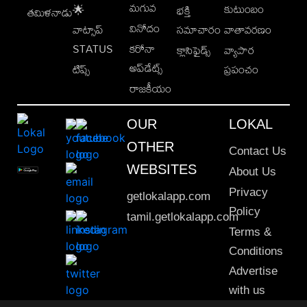
మగువ
కుటుంబం
🌟
భక్తి
తమిళనాడు
వినోదం
వాట్సాప్
సమాచారం
వాతావరణం
STATUS
కరోనా
క్లాసిఫైడ్స్
వ్యాపార
అప్‌డేట్స్
టిప్స్
ప్రపంచం
రాజకీయం
OUR
LOKAL
OTHER
Contact Us
WEBSITES
About Us
Privacy
getlokalapp.com
Policy
tamil.getlokalapp.com
Terms &
Conditions
Advertise
with us