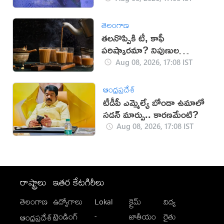
తెలంగాణ
తలనొప్పికి టీ, కాఫీ
పరిష్కారమా? నిపుణుల
సూచనలు ఇవే!
Aug 08, 2026, 17:08 IST
ఆంధ్రప్రదేశ్
టీడీపీ ఎమ్మెల్యే బోండా ఉమాలో
సడన్‌ మార్పు.. కారణమేంటి?
Aug 08, 2026, 17:08 IST
రాష్ట్రాలు
ఇతర కేటగిరీలు
తెలంగాణ
ఉద్యోగాలు
Lokal
క్రైమ్
విద్య
-
ట్రెండింగ్
జాతీయం
రైతు
ఆంధ్రప్రదేశ్