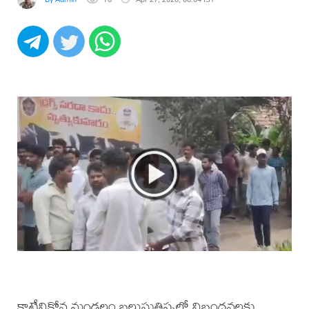
కాట్రేనికోన మండలం బలుసుతిప్పలో నిబంధనలకు