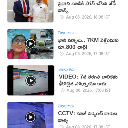
ప్రధాని మోదీకి ఫోన్ చేసిన జేడీ
వాన్స్
Aug 08, 2026, 18:08 IST
తెలంగాణ
భారీ వర్షాలు.. 7KM వెళ్లేందుకు
రూ.800 ఛార్జ్!
Aug 08, 2026, 17:08 IST
తెలంగాణ
VIDEO: 7వ తరగతి బాలికను
ఢీకొట్టిన స్కోర్పియో కారు
Aug 08, 2026, 17:08 IST
తెలంగాణ
CCTV: మాజీ సర్పంచ్ దారుణ
హత్య
Aug 08, 2026, 17:08 IST