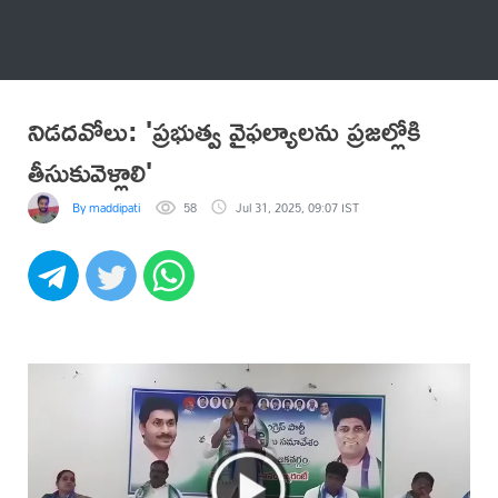
అనేకం
నిడదవోలు: 'ప్రభుత్వ వైఫల్యాలను ప్రజల్లోకి
తీసుకువెళ్లాలి'
By maddipati
58
Jul 31, 2025, 09:07 IST