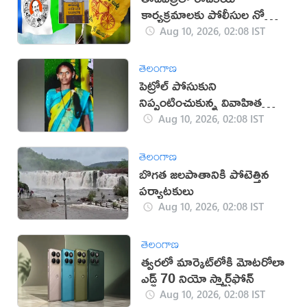
కార్యక్రమాలకు పోలీసుల నో
ఎంట్రీ
Aug 10, 2026, 02:08 IST
తెలంగాణ
పెట్రోల్ పోసుకుని
నిప్పంటించుకున్న వివాహిత
మృతి
Aug 10, 2026, 02:08 IST
తెలంగాణ
బొగత జలపాతానికి పోటెత్తిన
పర్యాటకులు
Aug 10, 2026, 02:08 IST
తెలంగాణ
త్వరలో మార్కెట్‌లోకి మోటరోలా
ఎడ్జ్ 70 నియో స్మార్ట్‌ఫోన్
Aug 10, 2026, 02:08 IST