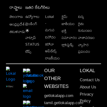
రాష్ట్రాలు
ఇతర కేటగిరీలు
తెలంగాణ
ఉద్యోగాలు
Lokal
క్రైమ్
విద్య
-
ట్రెండింగ్
జాతీయం
రైతు
ఆంధ్రప్రదేశ్
మగువ
కుటుంబం
🌟
భక్తి
తమిళనాడు
వినోదం
వాట్సాప్
సమాచారం
వాతావరణం
STATUS
కరోనా
క్లాసిఫైడ్స్
వ్యాపార
అప్‌డేట్స్
టిప్స్
ప్రపంచం
రాజకీయం
OUR
LOKAL
OTHER
Contact Us
WEBSITES
About Us
Privacy
getlokalapp.com
Policy
tamil.getlokalapp.com