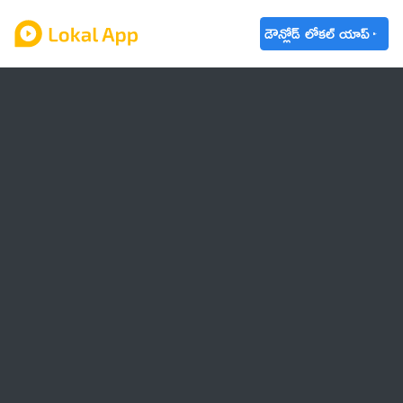
డౌన్లోడ్ లోకల్ యాప్
ఆంధ్రప్రదేశ్
తెలంగాణ
ఉద్యోగాలు
ట్రెండింగ్
వాతావరణం
🌟 వాట్సాప్ STATUS
వినోదం