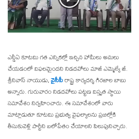
ఎన్డీఏ కూటమి గత ఎన్నికల్లో ఇచ్చిన హామీలు అమలు
చేయడంలో విఫలమైందని నిడదవోలు మాజీ ఎమ్మెల్యే జీ.
శ్రీనివాస్ నాయుడు,
వైసీపీ
రాష్ట్ర కార్యదర్శి గిరజాల బాబు
అన్నారు. గురువారం నిడదవోలు పట్టణ విస్తృత స్థాయి
సమావేశం నిర్వహించారు. ఈ సమావేశంలో వారు
మాట్లాడుతూ కూటమి ప్రభుత్వ వైఫల్యాలను ప్రజల్లోకి
తీసుకువెళ్లి పార్టీని బలోపేతం చేయాలని పిలుపునిచ్చారు.