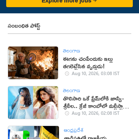
Explore more jobs
సంబంధిత పోస్ట్
తెలంగాణ
ఈగను చంపేందుకు ఇల్లు
తగలెట్టేసిన వృద్ధుడు!
Aug 10, 2026, 03:08 IST
తెలంగాణ
తొలిసారి ఒకే ఫ్రేమ్‌లోకి జాన్వీ-
శ్రీలీల.. క్రేజీ కాంబోలో మల్టీస్టారర్
సినిమా?
Aug 10, 2026, 02:08 IST
ఆంధ్రప్రదేశ్
తాడిపత్రిలో రాజకీయ