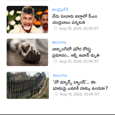
ఆంధ్రప్రదేశ్
నేడు ఏలూరు జిల్లాలో సీఎం
చంద్రబాబు పర్యటన
Aug 10, 2026, 02:08 IST
తెలంగాణ
నార్సింగిలో ఘోర రోడ్డు
ప్రమాదం.. ఆర్మీ జవాన్ మృతి
Aug 10, 2026, 02:08 IST
తెలంగాణ
'నో మ్యాన్స్ ల్యాండ్'.. ఈ
భూమిపై ఎవరికీ హక్కు ఉండదా?
Aug 10, 2026, 02:08 IST