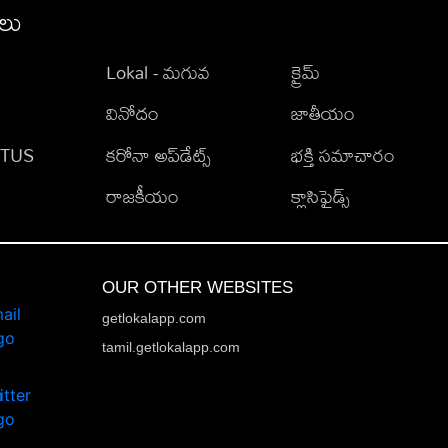
ీలు
Lokal - మగువ
క్రైమ్
వినోదం
జాతీయం
TATUS
కరోనా అప్‌డేట్స్
భక్తి సమాచారం
రాజకీయం
క్లాసిఫైడ్స్
OUR OTHER WEBSITES
getlokalapp.com
tamil.getlokalapp.com