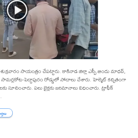
్రవారం సాయంత్రం చేపట్టారు. కాకినాడ జిల్లా ఎస్పీ బిందు మాధవ్,
ం సామర్లకోట-పెద్దాపురం రోడ్డులో సోదాలు చేశారు. హెల్మెట్ కచ్చితంగా
ులకు సూచించారు. పలు బైక్లకు జరిమానాలు విధించారు. ట్రాఫీక్
.
ార్తలు