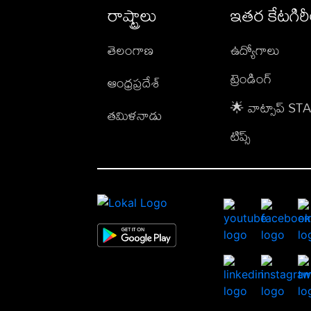
రాష్ట్రాలు
ఇతర కేటగిర
తెలంగాణ
ఉద్యోగాలు
ట్రెండింగ్
ఆంధ్రప్రదేశ్
🌟 వాట్సాప్ S
తమిళనాడు
టిప్స్