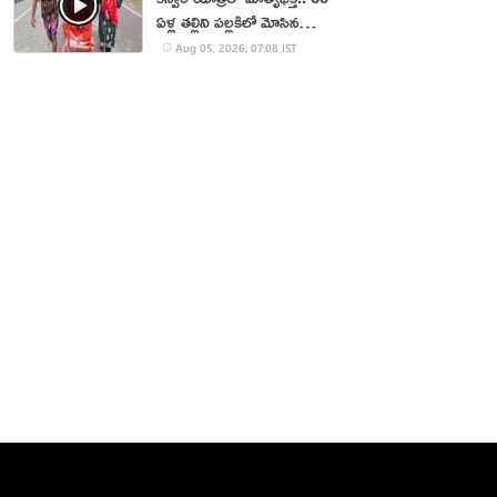
ఏళ్ల తల్లిని పల్లకిలో మోసిన
కొడుకు, కోడలు!
Aug 05, 2026, 07:08 IST