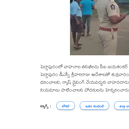
పెద్దాపురంలో వాహనాల తనిఖీలను సీఐ జయశంకర్ శుక
పెద్దాపురం డీఎస్పీ శ్రీహరిరాజు ఆదేశాలతో శుక్రవార
ధరించాలని, ర్యాష్ డ్రైవింగ్ చేయవద్దుని వాహనదార
నియమాలు పాటించాలని చోదకులను హెచ్చిరించారు
ట్యాగ్స్ :
లోకల్
ఇతర కంటెంట్
జిల్లా వ