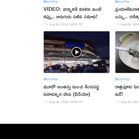
తెలంగాణ
తెలంగాణ
VIDEO: వర్షానికి కూలిన ఇంటి
ప్రయాణికురాల
కప్పు.. ఆరుగురు సజీవ సమాధి!
బస్సు.. చిక
మృతి!
Aug 06, 2026, 16:08 IST
Aug 06, 2026
తెలంగాణ
తెలంగాణ
మూడో అంతస్తు నుంచి కిందపడ్డ
రాత్రిపూట ప
ఏడాదిన్నర పాప (వీడియో)
ఇదే!
Aug 06, 2026, 16:08 IST
Aug 06, 2026