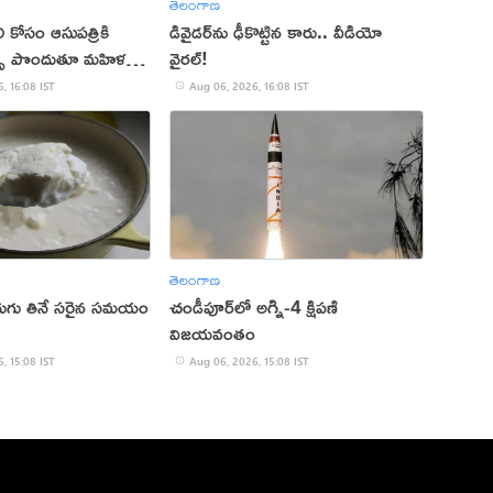
తెలంగాణ
ి కోసం ఆసుపత్రికి
డివైడర్‌ను ఢీకొట్టిన కారు.. వీడియో
ిత్స పొందుతూ మహిళ
వైరల్!
, 16:08 IST
Aug 06, 2026, 16:08 IST
తెలంగాణ
ెరుగు తినే సరైన సమయం
చండీపూర్‌లో అగ్ని-4 క్షిపణి
విజయవంతం
, 15:08 IST
Aug 06, 2026, 15:08 IST