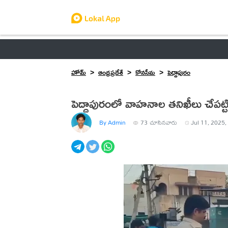
ఆంధ్రప్రదేశ్
తెలంగాణ
ఉద్యోగాలు
ట్రెండింగ్
హోమ్
ఆంధ్రప్రదేశ్
కోనసీమ
పెద్దాపురం
పెద్దాపురంలో వాహనాల తనిఖీలు చేపట్ట
By Admin
73
చూసినవారు
Jul 11, 2025,