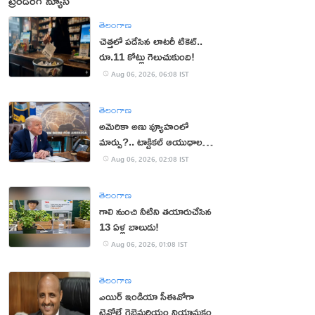
ట్రెండింగ్ న్యూస్
తెలంగాణ
చెత్తలో పడేసిన లాటరీ టికెట్..
రూ.11 కోట్లు గెలుచుకుంది!
Aug 06, 2026, 06:08 IST
తెలంగాణ
అమెరికా అణు వ్యూహంలో
మార్పు?.. టాక్టికల్ ఆయుధాలకు
ప్రాధాన్యం!
Aug 06, 2026, 02:08 IST
తెలంగాణ
గాలి నుంచి నీటిని తయారుచేసిన
13 ఏళ్ల బాలుడు!
Aug 06, 2026, 01:08 IST
తెలంగాణ
ఎయిర్ ఇండియా సీఈవోగా
టెవోల్డే గెబ్రెమరియం నియామకం