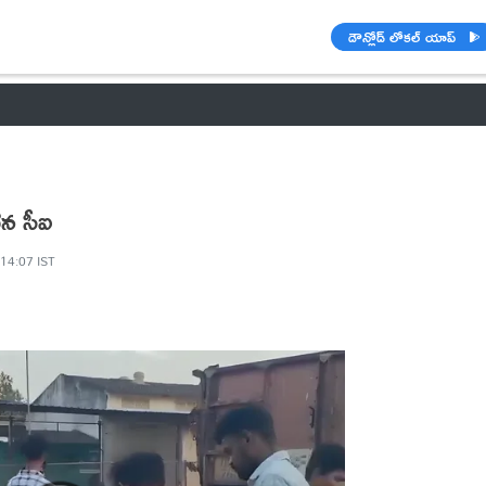
డౌన్లోడ్ లోకల్ యాప్
వాతావరణం
🌟 వాట్సాప్ STATUS
వినోదం
పంచాంగం
రాశి ఫలాల
ిన సీఐ
 14:07 IST