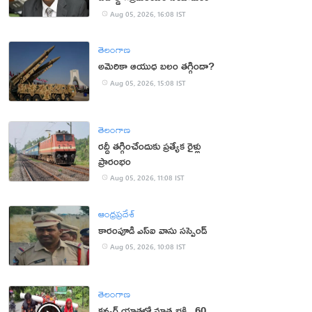
Aug 05, 2026, 16:08 IST
తెలంగాణ
అమెరికా ఆయుధ బలం తగ్గిందా?
Aug 05, 2026, 15:08 IST
తెలంగాణ
రద్దీ తగ్గించేందుకు ప్రత్యేక రైళ్లు
ప్రారంభం
Aug 05, 2026, 11:08 IST
ఆంధ్రప్రదేశ్
కారంపూడి ఎస్ఐ వాసు స‌స్పెండ్‌
Aug 05, 2026, 10:08 IST
తెలంగాణ
కన్వర్ యాత్రలో మాతృభక్తి.. 60