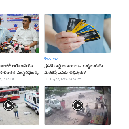
తెలంగాణ
ితాలలో ఆల్ఇండియా
క్రెడిట్ కార్డ్ బకాయిలు.. కార్డుదారుడు
ాధించిన మాస్టర్‌మైండ్స్
మరణిస్తే ఎవరు చెల్లిస్తారు?
, 16:08 IST
Aug 06, 2026, 16:08 IST