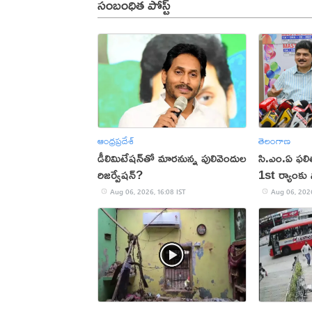
సంబంధిత పోస్ట్
ఆంధ్రప్రదేశ్
తెలంగాణ
డీలిమిటేషన్‌తో మారనున్న పులివెందుల
సి.ఎం.ఏ ఫల
రిజర్వేషన్?
1st ర్యాంకు స
Aug 06, 2026, 16:08 IST
Aug 06, 2026