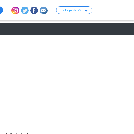
Telugu తెలుగు
ు
రాజకీయం
బంగారం-వెండి ధరలు
క్రైమ్
వ్యాపార ప్రపంచం
టాలీవుడ్ న్య