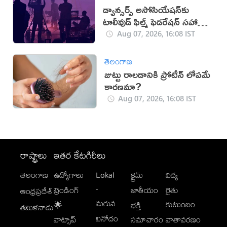
డ్యాన్సర్స్ అసోసియేషన్‌కు
టాలీవుడ్ ఫిల్మ్ ఫెడరేషన్ సహాయ
నిరాకరణ
Aug 07, 2026, 16:08 IST
తెలంగాణ
జుట్టు రాలడానికి ప్రోటీన్ లోపమే
కారణమా?
Aug 07, 2026, 16:08 IST
రాష్ట్రాలు
ఇతర కేటగిరీలు
తెలంగాణ
ఉద్యోగాలు
Lokal
క్రైమ్
విద్య
-
ట్రెండింగ్
జాతీయం
రైతు
ఆంధ్రప్రదేశ్
మగువ
కుటుంబం
🌟
భక్తి
తమిళనాడు
వినోదం
వాట్సాప్
సమాచారం
వాతావరణం