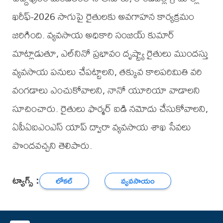
ఖరీఫ్-2026 సాగుపై రైతులకు అవగాహన కార్యక్రమం
జరిగింది. వ్యవసాయ అధికారి సంజయ్ కుమార్
మాట్లాడుతూ, ఎల్‌నినో ప్రభావం దృష్ట్యా రైతులు ముందస్తు
వ్యవసాయ పనులు చేపట్టాలని, తక్కువ కాలపరిమితి వరి
వంగడాలు ఎంచుకోవాలని, నానో యూరియా వాడాలని
సూచించారు. రైతులు ఫార్మర్ ఐడి నమోదు చేసుకోవాలని,
ఏపీఏఐఎంఎస్ యాప్ ద్వారా వ్యవసాయ శాఖ సేవలు
పొందవచ్చని తెలిపారు.
ట్యాగ్స్ :
లోకల్
వ్యవసాయం