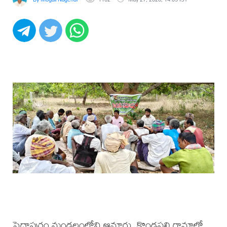
పెద్దాపురం మండలంలోని ఆనూరు, కొండపల్లి గ్రామాల్లో