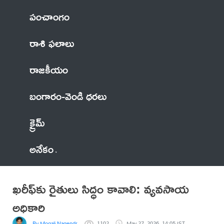
పంచాంగం
రాశి ఫలాలు
రాజకీయం
బంగారం-వెండి ధరలు
క్రైమ్
అనేకం
ఖరీఫ్‌కు రైతులు సిద్ధం కావాలి: వ్యవసాయ
అధికారి
By Mogali Nagendra
1102
May 27, 2026, 14:05 IST