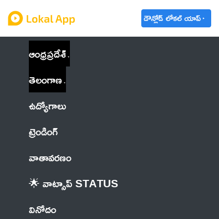
డౌన్లోడ్ లోకల్ యాప్
ఆంధ్రప్రదేశ్
తెలంగాణ
ఉద్యోగాలు
ట్రెండింగ్
వాతావరణం
🌟 వాట్సాప్ STATUS
వినోదం