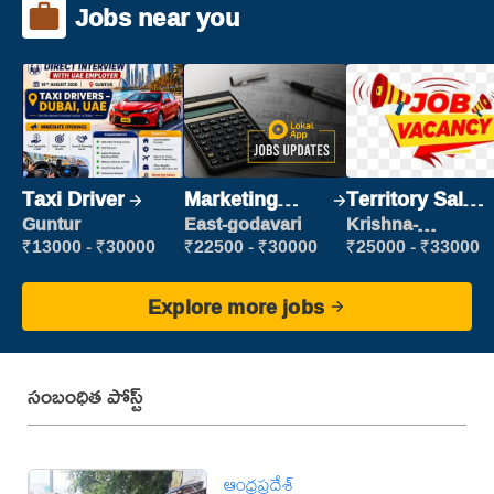
Jobs near you
Taxi Driver
Marketing
Territory Sales
Executive
Manager
Guntur
East-godavari
Krishna-
vijayawada
₹13000 - ₹30000
₹22500 - ₹30000
₹25000 - ₹33000
Explore more jobs
సంబంధిత పోస్ట్
ఆంధ్రప్రదేశ్