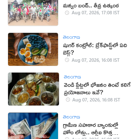
మన్యం బంద్.. తీవ్ర ఉత్కంఠ
Aug 07, 2026, 17:08 IST
తెలంగాణ
షుగర్ కంట్రోల్: బ్రేక్‌ఫాస్ట్‌లో ఏది
బెస్ట్?
Aug 07, 2026, 16:08 IST
తెలంగాణ
వెండి ప్లేట్లలో భోజనం తింటే కలిగే
ప్రయోజనాలు ఇవే?
Aug 07, 2026, 16:08 IST
తెలంగాణ
గ్రామీణ సహకార బ్యాంకుల్లో
హోం లోన్లు.. ఆర్బీఐ కొత్త