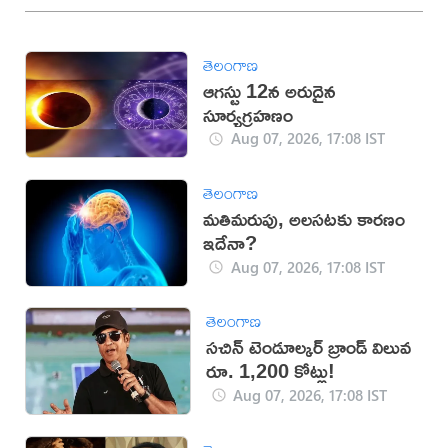
తెలంగాణ
ఆగస్టు 12న అరుదైన
సూర్యగ్రహణం
Aug 07, 2026, 17:08 IST
తెలంగాణ
మతిమరుపు, అలసటకు కారణం
ఇదేనా?
Aug 07, 2026, 17:08 IST
తెలంగాణ
సచిన్ టెండూల్కర్ బ్రాండ్ విలువ
రూ. 1,200 కోట్లు!
Aug 07, 2026, 17:08 IST