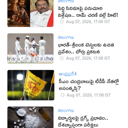
తెలంగాణ
పెద్ది సినిమాపై పరుచూరి
విశ్లేషణ.. రామ్ చరణ్ వల్లే హిట్!
Aug 07, 2026, 17:08 IST
తెలంగాణ
భారత్-శ్రీలంక టెస్టులకు ఉచిత
ప్రవేశం.. బోర్డు ప్రకటన
Aug 07, 2026, 17:08 IST
ఆంధ్రప్రదేశ్
సీఎం చంద్రబాబుపై టీడీపీ నేతల్లో
అసంతృప్తి?
Aug 07, 2026, 17:08 IST
తెలంగాణ
విద్యార్థులపై డ్రగ్స్ ప్రభావం..
దేశవ్యాప్తంగా పరీక్షలు