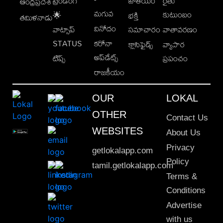
ట్రెండింగ్
జాతీయం
రైతు
ఆంధ్రప్రదేశ్
మగువ
కుటుంబం
🌟
భక్తి
తమిళనాడు
వినోదం
వాట్సాప్
సమాచారం
వాతావరణం
STATUS
కరోనా
క్లాసిఫైడ్స్
వ్యాపార
అప్‌డేట్స్
టిప్స్
ప్రపంచం
రాజకీయం
OUR
LOKAL
OTHER
Contact Us
WEBSITES
About Us
Privacy
getlokalapp.com
Policy
tamil.getlokalapp.com
Terms &
Conditions
Advertise
with us