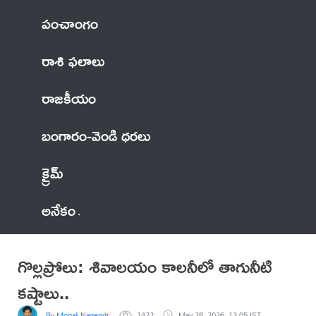
పంచాంగం
రాశి ఫలాలు
రాజకీయం
బంగారం-వెండి ధరలు
క్రైమ్
అనేకం
గొల్లప్రోలు: శివాలయం కాలనీలో తాగునీటి
కష్టాలు..
By Mogali Nagendra
1422
May 28, 2026, 13:05 IST