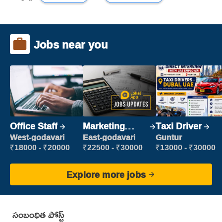
Jobs near you
Office Staff
Marketing
Taxi Driver
Executive
West-godavari
East-godavari
Guntur
₹18000 - ₹20000
₹22500 - ₹30000
₹13000 - ₹30000
Explore more jobs
సంబంధిత పోస్ట్