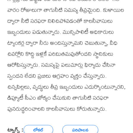
వారం రోజులుగా తాగునీటి సమస్య తీవ్రమైంది. కుళాయిల
ద్వారా నీటి సరఫరా నిలిచిపోవడంతో కాలనీవాసులు
ఇబ్బందులు పడుతున్నారు. మున్సిపాలిటీ అధికారులు
ట్యాంకర్ల ద్వారా నీరు అందిస్తున్నామని చెబుతున్నా, వీధి
చివర్లోని కొద్ది ఇళ్లకే పరిమితమవుతోందని స్థానికులు
ఆరోపిస్తున్నారు. సమస్యపై పలుమార్లు ఫిర్యాదు చేసినా
స్పందన లేదని ప్రజలు ఆగ్రహం వ్యక్తం చేస్తున్నారు.
చిన్నపిల్లలు, వృద్ధులు తీవ్ర ఇబ్బందులు ఎదుర్కొంటున్నారని,
డిప్యూటీ సీఎం జోక్యం చేసుకుని తాగునీటి సరఫరా
పునరుద్ధరించాలని కాలనీవాసులు కోరుతున్నారు.
ట్యాగ్స్ :
లోకల్
పరిపాలన