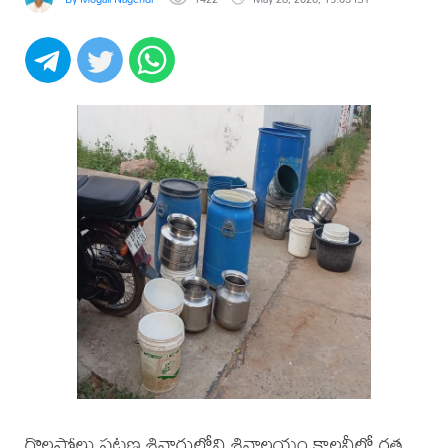
గొల్లప్రోలు పట్టణ శివారులోని శివాలయం కాలనీలో గత