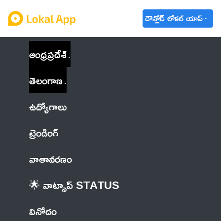
డౌన్లోడ్ లోకల్ యాప్
ఆంధ్రప్రదేశ్
తెలంగాణ
ఉద్యోగాలు
ట్రెండింగ్
వాతావరణం
🌟 వాట్సాప్ STATUS
వినోదం