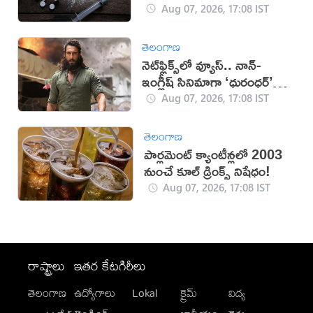
Aug 07, 2026, 17:08 IST
తెలంగాణ
నెట్‌ఫ్లిక్స్‌లో వ్యూస్.. నాన్-
ఇంగ్లీష్ సినిమాగా ‘ధురంధర్’
రికార్డు
Aug 07, 2026, 17:08 IST
తెలంగాణ
పార్లమెంట్ క్యాంటీన్లలో 2003
నుంచే కూల్ డ్రింక్స్ నిషేధం!
Aug 07, 2026, 17:08 IST
రాష్ట్రాలు
ఇతర కేటగిరీలు
తెలంగాణ
ఉద్యోగాలు
Lokal
క్రైమ్
విద్య
-