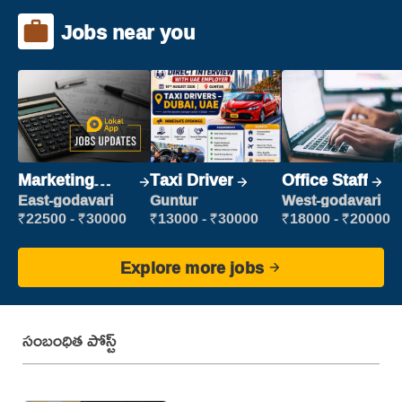
Jobs near you
Marketing
Taxi Driver
Office Staff
Executive
East-godavari
Guntur
West-godavari
₹22500 - ₹30000
₹13000 - ₹30000
₹18000 - ₹20000
Explore more jobs
సంబంధిత పోస్ట్