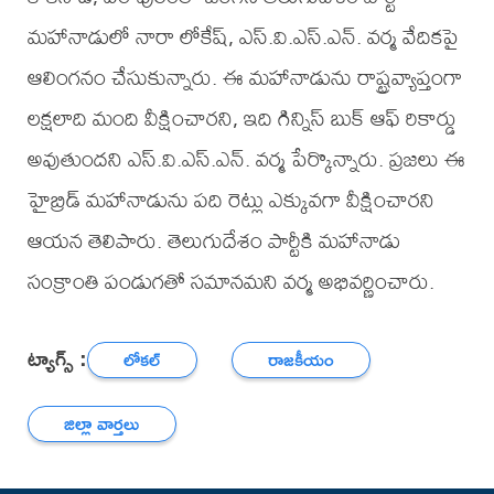
మహానాడులో నారా లోకేష్, ఎస్.వి.ఎస్.ఎన్. వర్మ వేదికపై
ఆలింగనం చేసుకున్నారు. ఈ మహానాడును రాష్ట్రవ్యాప్తంగా
లక్షలాది మంది వీక్షించారని, ఇది గిన్నిస్ బుక్ ఆఫ్ రికార్డు
అవుతుందని ఎస్.వి.ఎస్.ఎన్. వర్మ పేర్కొన్నారు. ప్రజలు ఈ
హైబ్రిడ్ మహానాడును పది రెట్లు ఎక్కువగా వీక్షించారని
ఆయన తెలిపారు. తెలుగుదేశం పార్టీకి మహానాడు
సంక్రాంతి పండుగతో సమానమని వర్మ అభివర్ణించారు.
ట్యాగ్స్ :
లోకల్
రాజకీయం
జిల్లా వార్తలు