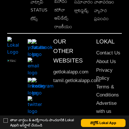
వినోదం
వాట్సాప్
సమాచారం
వాతావరణం
STATUS
కరోనా
క్లాసిఫైడ్స్
వ్యాపార
అప్‌డేట్స్
టిప్స్
ప్రపంచం
రాజకీయం
OUR
LOKAL
OTHER
Contact Us
WEBSITES
About Us
Privacy
getlokalapp.com
Policy
tamil.getlokalapp.com
Terms &
Conditions
Advertise
with us
Sitemap
తాజా వార్తలు & ఉద్యోగాలను పొందడానికి Lokal
డౌన్లోడ్ Lokal App
Appని ఇన్‌స్టాల్ చేయండి
This material may not be published, transmitted, rewritten or redistributed. © 2020 Lokal App. All rights reserved.