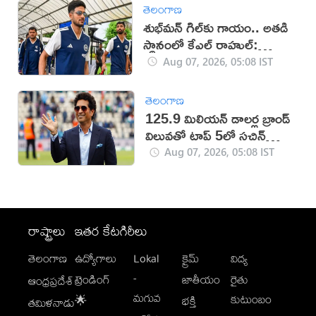
తెలంగాణ
శుభ్‌మన్‌ గిల్‌కు గాయం.. అతడి
స్థానంలో కేఎల్ రాహుల్:
బీసీసీఐ
Aug 07, 2026, 05:08 IST
తెలంగాణ
125.9 మిలియన్ డాలర్ల బ్రాండ్
విలువతో టాప్ 5లో సచిన్
టెండూల్కర్
Aug 07, 2026, 05:08 IST
రాష్ట్రాలు
ఇతర కేటగిరీలు
తెలంగాణ
ఉద్యోగాలు
Lokal
క్రైమ్
విద్య
-
ట్రెండింగ్
జాతీయం
రైతు
ఆంధ్రప్రదేశ్
మగువ
కుటుంబం
🌟
భక్తి
తమిళనాడు