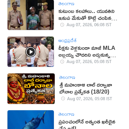
తెలంగాణ
కుటుంబ కలహాలు.. యువతిని
ఇనుప మేకుతో కొట్టి చంపిన
తండ్రి
Aug 07, 2026, 06:08 IST
ఆంధ్రప్రదేశ్
దీక్షకు వెళ్లకుండా మాజీ MLA
అబ్బ‌య్య చౌద‌రిని అడ్డుకున్న
పోలీసులు (వీడియో)
Aug 07, 2026, 05:08 IST
తెలంగాణ
శ్రీ మహంకాళి లాల్ దర్వాజా
బోనాల ప్రత్యేకత (18/20)
Aug 07, 2026, 05:08 IST
తెలంగాణ
ప్రపంచంలోనే అత్యంత ఖరీదైన
చేప ఇదే!