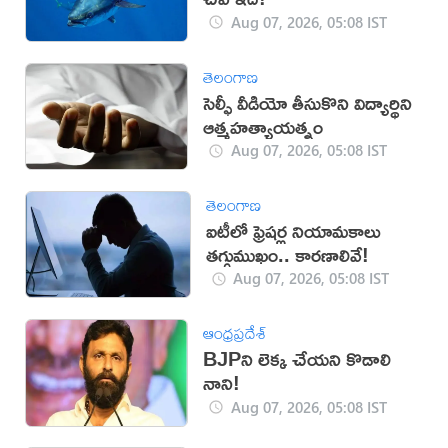
Aug 07, 2026, 05:08 IST
తెలంగాణ
సెల్ఫీ వీడియో తీసుకొని విద్యార్థిని
ఆత్మహత్యాయత్నం
Aug 07, 2026, 05:08 IST
తెలంగాణ
ఐటీలో ఫ్రెషర్ల నియామకాలు
తగ్గుముఖం.. కారణాలివే!
Aug 07, 2026, 05:08 IST
ఆంధ్రప్రదేశ్
BJPని లెక్క చేయని కొడాలి
నాని!
Aug 07, 2026, 05:08 IST