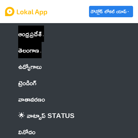
డౌన్లోడ్ లోకల్ యాప్
ఆంధ్రప్రదేశ్
తెలంగాణ
ఉద్యోగాలు
ట్రెండింగ్
వాతావరణం
🌟 వాట్సాప్ STATUS
వినోదం