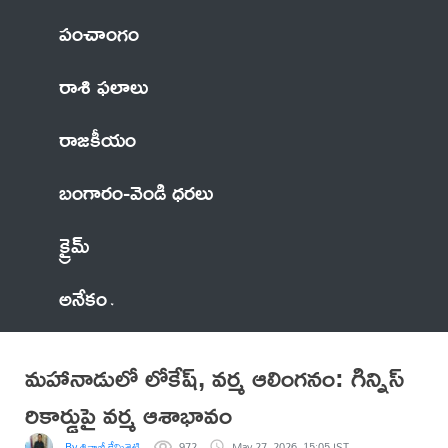
పంచాంగం
రాశి ఫలాలు
రాజకీయం
బంగారం-వెండి ధరలు
క్రైమ్
అనేకం
మహానాడులో లోకేష్, వర్మ ఆలింగనం: గిన్నిస్
రికార్డుపై వర్మ ఆశాభావం
By శివాజీ కేమిశెట్టి
972
May 27, 2026, 15:05 IST