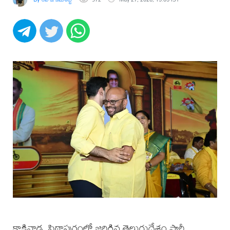
కాకినాడ, పిఠాపురంలో జరిగిన తెలుగుదేశం పార్టీ