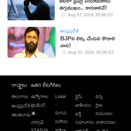
ఐటీలో ఫ్రెషర్ల నియామకాలు
తగ్గుముఖం.. కారణాలివే!
Aug 07, 2026, 05:08 IST
ఆంధ్రప్రదేశ్
BJPని లెక్క చేయని కొడాలి
నాని!
Aug 07, 2026, 05:08 IST
రాష్ట్రాలు
ఇతర కేటగిరీలు
తెలంగాణ
ఉద్యోగాలు
Lokal
క్రైమ్
విద్య
-
ట్రెండింగ్
జాతీయం
రైతు
ఆంధ్రప్రదేశ్
మగువ
కుటుంబం
🌟
భక్తి
తమిళనాడు
వినోదం
వాట్సాప్
సమాచారం
వాతావరణం
STATUS
కరోనా
క్లాసిఫైడ్స్
వ్యాపార