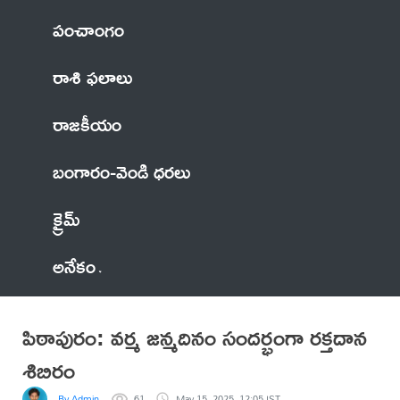
పంచాంగం
రాశి ఫలాలు
రాజకీయం
బంగారం-వెండి ధరలు
క్రైమ్
అనేకం
పిఠాపురం: వర్మ జన్మదినం సందర్భంగా రక్తదాన
శిబిరం
By Admin
61
May 15, 2025, 12:05 IST