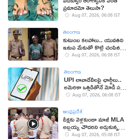
పెడిక్యూర్ ఆరోగ్యానికి ఎంత
ప్రమాదమో తెలుసా?
Aug 07, 2026, 06:08 IST
తెలంగాణ
కుటుంబ కలహాలు.. యువతిని
ఇనుప మేకుతో కొట్టి చంపిన
తండ్రి
Aug 07, 2026, 06:08 IST
తెలంగాణ
UPI లావాదేవీలపై ఛార్జీలు..
అమెరికా ఒత్తిడితోనే మోడీ సర్కార్‌
నిర్ణయం?
Aug 07, 2026, 06:08 IST
ఆంధ్రప్రదేశ్
దీక్షకు వెళ్లకుండా మాజీ MLA
అబ్బ‌య్య చౌద‌రిని అడ్డుకున్న
పోలీసులు (వీడియో)
Aug 07, 2026, 05:08 IST