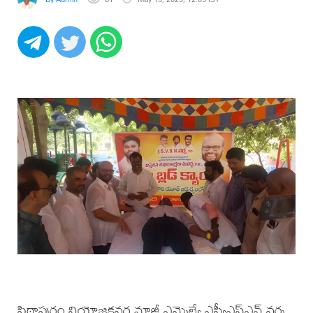
పిఠాపురం నియోజకవర్గ మాజీ ఎమ్మెల్యే ఎస్వీఎస్ఎన్ వర్మ