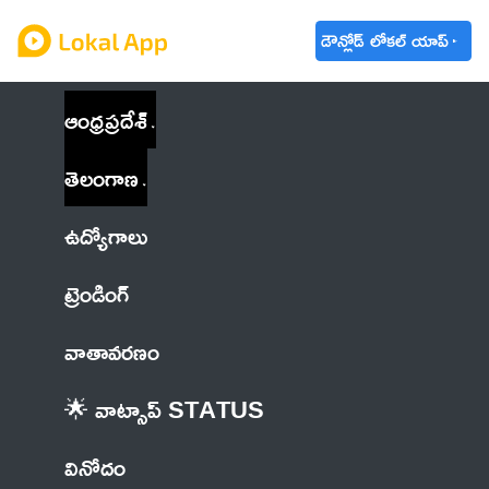
డౌన్లోడ్ లోకల్ యాప్
ఆంధ్రప్రదేశ్
తెలంగాణ
ఉద్యోగాలు
ట్రెండింగ్
వాతావరణం
🌟 వాట్సాప్ STATUS
వినోదం