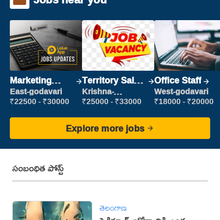
Marketing
Territory Sales
Office Staff
Executive
Manager
East-godavari
Krishna-
West-godavari
vijayawada
₹22500 - ₹30000
₹25000 - ₹33000
₹18000 - ₹20000
Explore more jobs
సంబంధిత పోస్ట్
తెలంగాణ