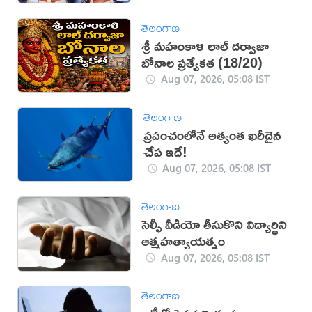
తెలంగాణ
శ్రీ మహంకాళి లాల్ దర్వాజా
బోనాల ప్రత్యేకత (18/20)
Aug 07, 2026, 05:08 IST
తెలంగాణ
ప్రపంచంలోనే అత్యంత ఖరీదైన
చేప ఇదే!
Aug 07, 2026, 05:08 IST
తెలంగాణ
సెల్ఫీ వీడియో తీసుకొని విద్యార్థిని
ఆత్మహత్యాయత్నం
Aug 07, 2026, 05:08 IST
తెలంగాణ