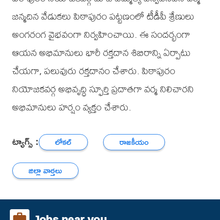
జన్మదిన వేడుకలు పిఠాపురం పట్టణంలో టీడీపీ శ్రేణులు
అంగరంగ వైభవంగా నిర్వహించాయి. ఈ సందర్భంగా
ఆయన అభిమానులు భారీ రక్తదాన శిబిరాన్ని ఏర్పాటు
చేయగా, పలువురు రక్తదానం చేశారు. పిఠాపురం
నియోజకవర్గ అభివృద్ధి స్ఫూర్తి ప్రదాతగా వర్మ నిలిచారని
అభిమానులు హర్షం వ్యక్తం చేశారు.
ట్యాగ్స్ :
లోకల్
రాజకీయం
జిల్లా వార్తలు
Jobs near you