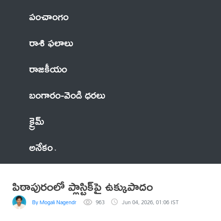
పంచాంగం
రాశి ఫలాలు
రాజకీయం
బంగారం-వెండి ధరలు
క్రైమ్
అనేకం
పిఠాపురంలో ప్లాస్టిక్‌పై ఉక్కుపాదం
By Mogali Nagendra
963
Jun 04, 2026, 01:06 IST