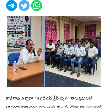
కాకినాడ జిల్లాలో “ఆపరేషన్ క్లీన్ స్వీప్” కార్యక్రమంలో
భాగంగా పిఠాపురం మున్సిపల్ కౌన్సిల్ హాల్లో వ్యాపారులతో