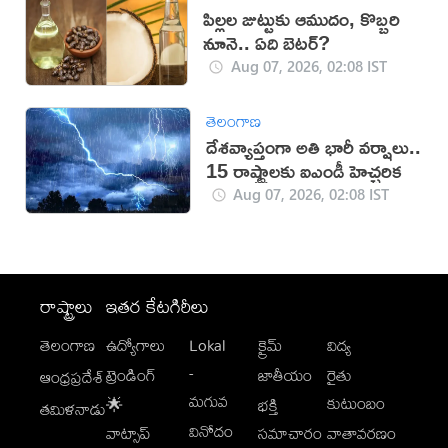
పిల్లల జుట్టుకు ఆముదం, కొబ్బరి
నూనె.. ఏది బెటర్?
Aug 07, 2026, 02:08 IST
తెలంగాణ
దేశవ్యాప్తంగా అతి భారీ వర్షాలు..
15 రాష్ట్రాలకు ఐఎండీ హెచ్చరిక
Aug 07, 2026, 02:08 IST
రాష్ట్రాలు
ఇతర కేటగిరీలు
తెలంగాణ
ఉద్యోగాలు
Lokal
క్రైమ్
విద్య
-
ట్రెండింగ్
జాతీయం
రైతు
ఆంధ్రప్రదేశ్
మగువ
కుటుంబం
🌟
భక్తి
తమిళనాడు
వినోదం
వాట్సాప్
సమాచారం
వాతావరణం