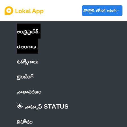
డౌన్లోడ్ లోకల్ యాప్
ఆంధ్రప్రదేశ్
తెలంగాణ
ఉద్యోగాలు
ట్రెండింగ్
వాతావరణం
🌟 వాట్సాప్ STATUS
వినోదం