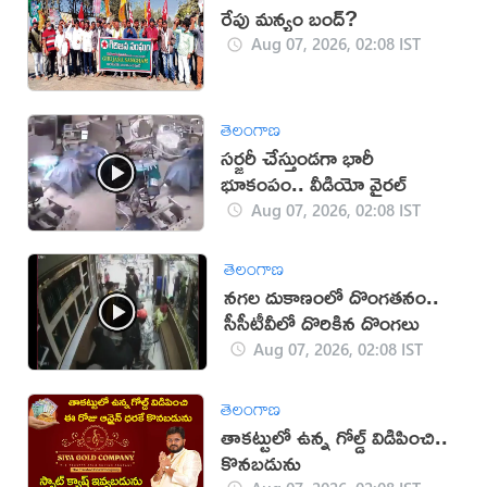
రేపు మన్యం బంద్‌?
Aug 07, 2026, 02:08 IST
తెలంగాణ
సర్జరీ చేస్తుండగా భారీ
భూకంపం.. వీడియో వైరల్
Aug 07, 2026, 02:08 IST
తెలంగాణ
నగల దుకాణంలో దొంగతనం..
సీసీటీవీలో దొరికిన దొంగలు
Aug 07, 2026, 02:08 IST
తెలంగాణ
తాకట్టులో ఉన్న గోల్డ్ విడిపించి..
కొనబడును