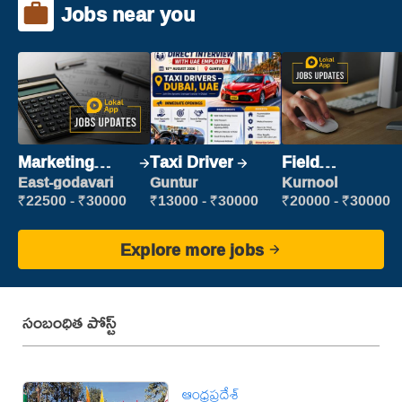
Jobs near you
Marketing
Taxi Driver
Field
Executive
Marketing
East-godavari
Guntur
Kurnool
Executive
₹22500 - ₹30000
₹13000 - ₹30000
₹20000 - ₹30000
Explore more jobs
సంబంధిత పోస్ట్
ఆంధ్రప్రదేశ్