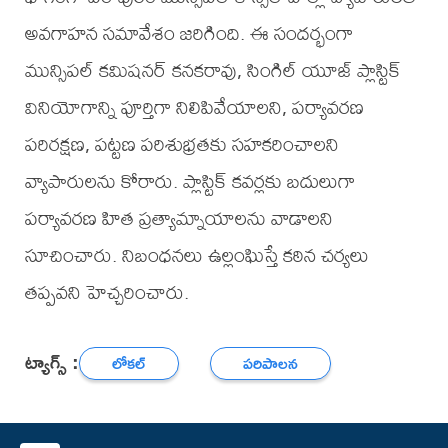
అవగాహన సమావేశం జరిగింది. ఈ సందర్భంగా
మున్సిపల్ కమిషనర్ కనకరావు, సింగిల్ యూజ్ ప్లాస్టిక్
వినియోగాన్ని పూర్తిగా నిలిపివేయాలని, పర్యావరణ
పరిరక్షణ, పట్టణ పరిశుభ్రతకు సహకరించాలని
వ్యాపారులను కోరారు. ప్లాస్టిక్ కవర్లకు బదులుగా
పర్యావరణ హిత ప్రత్యామ్నాయాలను వాడాలని
సూచించారు. నిబంధనలు ఉల్లంఘిస్తే కఠిన చర్యలు
తప్పవని హెచ్చరించారు.
ట్యాగ్స్ :
లోకల్
పరిపాలన