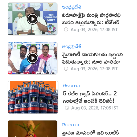
ఆంధ్రప్రదేశ్
విరూపాక్షిపై మంత్రి పార్థసారథి
బురద జల్లుతున్నారు: టీజేఆర్
Aug 03, 2026, 17:08 IST
ఆంధ్రప్రదేశ్
మైనారిటీ నాయకులను ఇబ్బంది
పెడుతున్నారు: నూరి ఫాతిమా
Aug 03, 2026, 17:08 IST
తెలంగాణ
5 కేజీల గ్యాస్ సిలిండర్.. 2
గంటల్లోనే ఇంటికి డెలివరీ!
Aug 03, 2026, 17:08 IST
తెలంగాణ
శ్రావణ మాసంలో ఇవి ఇంటికి