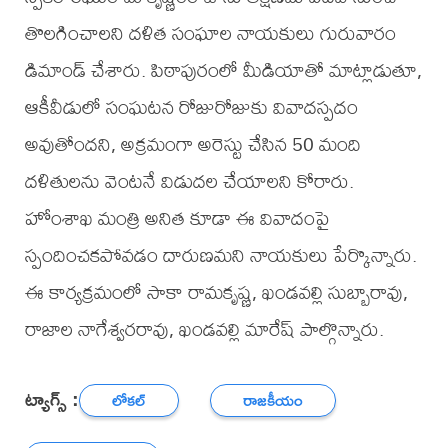
తొలగించాలని దళిత సంఘాల నాయకులు గురువారం
డిమాండ్ చేశారు. పిఠాపురంలో మీడియాతో మాట్లాడుతూ,
ఆకీవీడులో సంఘటన రోజురోజుకు వివాదస్పదం
అవుతోందని, అక్రమంగా అరెస్టు చేసిన 50 మంది
దళితులను వెంటనే విడుదల చేయాలని కోరారు.
హోంశాఖ మంత్రి అనిత కూడా ఈ వివాదంపై
స్పందించకపోవడం దారుణమని నాయకులు పేర్కొన్నారు.
ఈ కార్యక్రమంలో సాకా రామకృష్ణ, ఖండవల్లి సుబ్బారావు,
రాజాల నాగేశ్వరరావు, ఖండవల్లి మారేష్ పాల్గొన్నారు.
ట్యాగ్స్ :
లోకల్
రాజకీయం