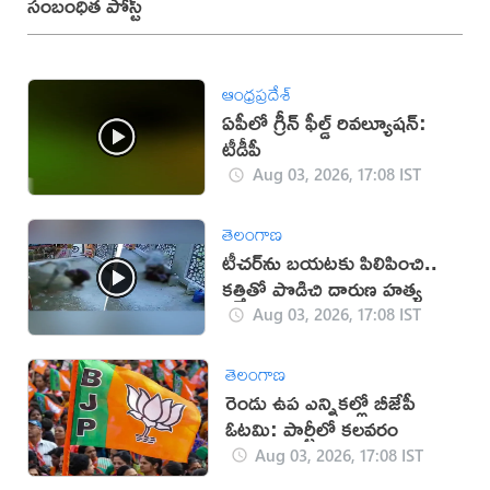
సంబంధిత పోస్ట్
ఆంధ్రప్రదేశ్
ఏపీలో గ్రీన్ ఫీల్డ్ రివల్యూషన్:
టీడీపీ
Aug 03, 2026, 17:08 IST
తెలంగాణ
టీచర్‌ను బయటకు పిలిపించి..
కత్తితో పొడిచి దారుణ హత్య
Aug 03, 2026, 17:08 IST
తెలంగాణ
రెండు ఉప ఎన్నికల్లో బీజేపీ
ఓటమి: పార్టీలో కలవరం
Aug 03, 2026, 17:08 IST