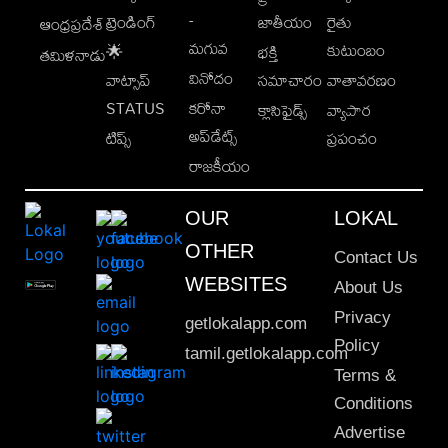
-
ట్రెండింగ్
జాతీయం
రైతు
ఆంధ్రప్రదేశ్
మగువ
కుటుంబం
🌟
భక్తి
తమిళనాడు
వినోదం
వాట్సాప్
సమాచారం
వాతావరణం
STATUS
కరోనా
క్లాసిఫైడ్స్
వ్యాపార
అప్‌డేట్స్
టిప్స్
ప్రపంచం
రాజకీయం
OUR
LOKAL
OTHER
Contact Us
WEBSITES
About Us
Privacy
getlokalapp.com
Policy
tamil.getlokalapp.com
Terms &
Conditions
Advertise