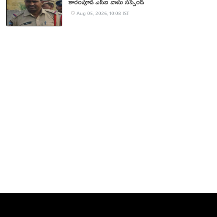
కారంపూడి ఎస్ఐ వాసు స‌స్పెండ్‌
Aug 05, 2026, 10:08 IST