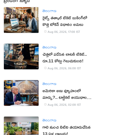
ట్రెండింగ్ న్యూస్
తెలంగాణ
రైల్వే తత్కాల్ టికెట్ బుకింగ్‌లో
కొత్త టోకెన్ విధానం అమలు
Aug 06, 2026, 17:08 IST
తెలంగాణ
చెత్తలో పడేసిన లాటరీ టికెట్..
రూ.11 కోట్లు గెలుచుకుంది!
Aug 06, 2026, 06:08 IST
తెలంగాణ
అమెరికా అణు వ్యూహంలో
మార్పు?.. టాక్టికల్ ఆయుధాలకు
ప్రాధాన్యం!
Aug 06, 2026, 02:08 IST
తెలంగాణ
గాలి నుంచి నీటిని తయారుచేసిన
13 ఏళ్ల బాలుడు!