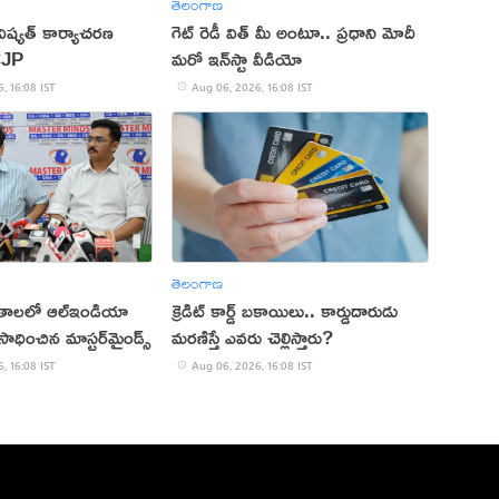
తెలంగాణ
ష్యత్ కార్యాచరణ
గెట్ రెడీ విత్ మీ అంటూ.. ప్రధాని మోదీ
CJP
మరో ఇన్‌స్టా వీడియో
, 16:08 IST
Aug 06, 2026, 16:08 IST
తెలంగాణ
ితాలలో ఆల్ఇండియా
క్రెడిట్ కార్డ్ బకాయిలు.. కార్డుదారుడు
ాధించిన మాస్టర్‌మైండ్స్
మరణిస్తే ఎవరు చెల్లిస్తారు?
, 16:08 IST
Aug 06, 2026, 16:08 IST