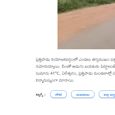
ప్రత్తిపాడు నియోజకవర్గంలో ఎండలు తగ్గుముఖం ప
నమోదయ్యాయి. దీంతో అడుగు బయటకు పెట్టాలంటే
సుమారు 41°C, ఏలేశ్వరం, ప్రత్తిపాడు మండలాల్ల
నిర్మానుష్యంగా మారాయి.
ట్యాగ్స్ :
లోకల్
వాతావరణం
జిల్లా వార్