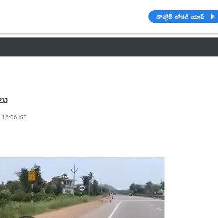
డౌన్లోడ్ లోకల్ యాప్
వాతావరణం
🌟 వాట్సాప్ STATUS
వినోదం
పంచాంగం
రాశి ఫలాల
లు
 15:06 IST