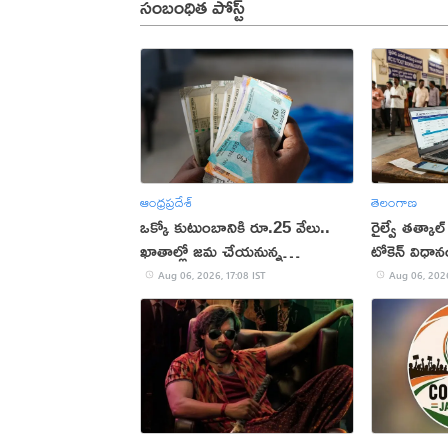
సంబంధిత పోస్ట్
ఆంధ్రప్రదేశ్
తెలంగాణ
ఒక్కో కుటుంబానికి రూ.25 వేలు..
రైల్వే తత్కాల్
ఖాతాల్లో జ‌మ చేయ‌నున్న
టోకెన్ విధా
ప్ర‌భుత్వం..!
Aug 06, 2026, 17:08 IST
Aug 06, 2026