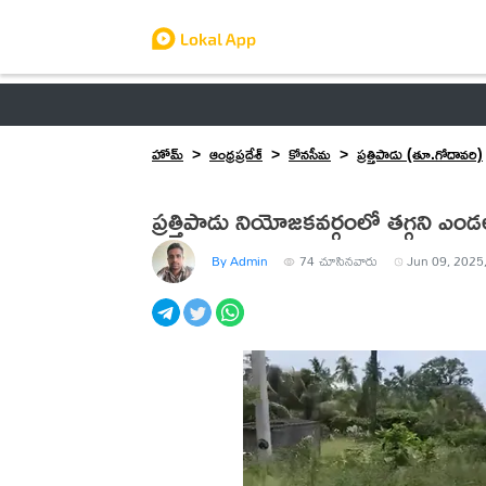
ఆంధ్రప్రదేశ్
తెలంగాణ
ఉద్యోగాలు
ట్రెండింగ్
హోమ్
ఆంధ్రప్రదేశ్
కోనసీమ
ప్రత్తిపాడు (తూ.గోదావరి)
ప్రత్తిపాడు నియోజకవర్గంలో తగ్గని ఎండ
By Admin
74
చూసినవారు
Jun 09, 2025,