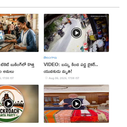
తెలంగాణ
 టికెట్ బుకింగ్‌లో కొత్త
VIDEO: బస్సు కింద పడ్డ బైకర్..
నం అమలు
యువకుడు మృతి!
, 17:08 IST
Aug 06, 2026, 17:08 IST