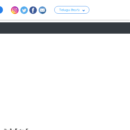
Telugu తెలుగు
ు
రాజకీయం
బంగారం-వెండి ధరలు
క్రైమ్
వ్యాపార ప్రపంచం
టాలీవుడ్ న్య