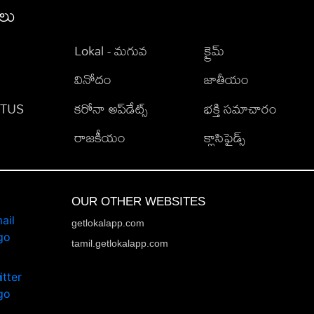
ీలు
Lokal - మగువ
క్రైమ్
వినోదం
జాతీయం
TATUS
కరోనా అప్‌డేట్స్
భక్తి సమాచారం
రాజకీయం
క్లాసిఫైడ్స్
OUR OTHER WEBSITES
getlokalapp.com
tamil.getlokalapp.com