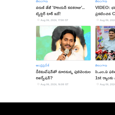
తెలంగాణ
తెలంగాణ
వరుణ్ తేజ్ 'కొరియన్ కనకరాజు'..
VIDEO: భవి
ట్విట్టర్ టాక్ ఇదే!
ప్రకటించిన 
Aug 06, 2026, 17:08 IST
Aug 06, 2026
ఆంధ్రప్రదేశ్
తెలంగాణ
డీలిమిటేషన్‌తో మారనున్న పులివెందుల
సి.ఎం.ఏ ఫల
రిజర్వేషన్?
1st ర్యాంకు స
Aug 06, 2026, 16:08 IST
Aug 06, 2026