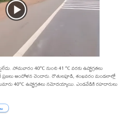
ట్టలేదు. సోమవారం 40°C నుంచి 41 °C వరకు ఉష్ణోగ్రతలు
 ప్రజలు ఆందోళన చెందారు. రౌతులపూడి, శంఖవరం మండలాల్లో
ో సుమారు 40°C ఉష్ణోగ్రతలు నమోదయ్యాయి. ఎండవేడికి రహదారులు
తలు