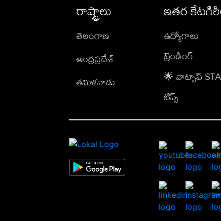
రాష్ట్రాలు
ఇతర కేటగిర
తెలంగాణ
ఉద్యోగాలు
ట్రెండింగ్
ఆంధ్రప్రదేశ్
🌟 వాట్సాప్ S
తమిళనాడు
టిప్స్