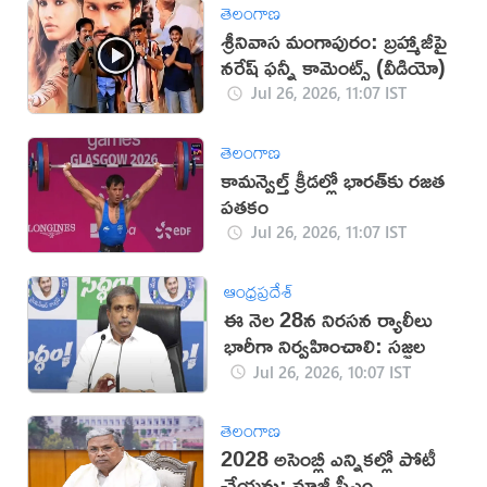
తెలంగాణ
శ్రీనివాస మంగాపురం: బ్రహ్మాజీపై
నరేష్ ఫన్నీ కామెంట్స్ (వీడియో)
Jul 26, 2026, 11:07 IST
తెలంగాణ
కామన్వెల్త్ క్రీడల్లో భారత్‌కు రజత
పతకం
Jul 26, 2026, 11:07 IST
ఆంధ్రప్రదేశ్
ఈ నెల 28న నిరసన ర్యాలీలు
భారీగా నిర్వహించాలి: సజ్జల
Jul 26, 2026, 10:07 IST
తెలంగాణ
2028 అసెంబ్లీ ఎన్నికల్లో పోటీ
చేయను: మాజీ సీఎం