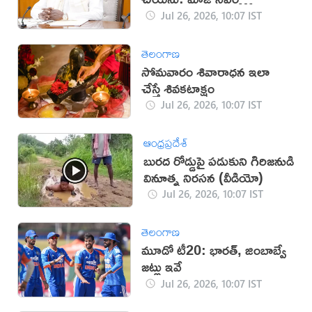
సిద్ధరామయ్య
Jul 26, 2026, 10:07 IST
తెలంగాణ
సోమవారం శివారాధన ఇలా
చేస్తే శివకటాక్షం
Jul 26, 2026, 10:07 IST
ఆంధ్రప్రదేశ్
బురద రోడ్డుపై పడుకుని గిరిజనుడి
వినూత్న నిరసన (వీడియో)
Jul 26, 2026, 10:07 IST
తెలంగాణ
మూడో టీ20: భారత్, జింబాబ్వే
జట్లు ఇవే
Jul 26, 2026, 10:07 IST