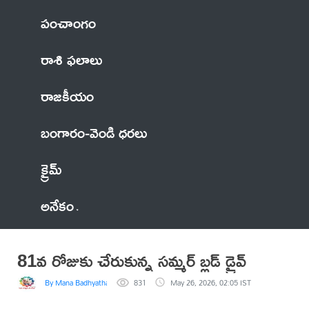
పంచాంగం
రాశి ఫలాలు
రాజకీయం
బంగారం-వెండి ధరలు
క్రైమ్
అనేకం
81వ రోజుకు చేరుకున్న సమ్మర్ బ్లడ్ డ్రైవ్
By Mana Badhyatha
831
May 26, 2026, 02:05 IST