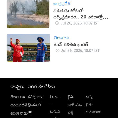
ఆంధ్రప్రదేశ్
సరుగుడు తోటల్లో
అగ్నిప్రమాదం.. 20 ఎకరాల్లో
మంటలు
Jul 26, 2026, 10:07 IST
తెలంగాణ
టాస్ గెలిచిన భారత్
Jul 26, 2026, 10:07 IST
రాష్ట్రాలు
ఇతర కేటగిరీలు
తెలంగాణ
ఉద్యోగాలు
Lokal
క్రైమ్
విద్య
-
ట్రెండింగ్
జాతీయం
రైతు
ఆంధ్రప్రదేశ్
మగువ
కుటుంబం
🌟
భక్తి
తమిళనాడు