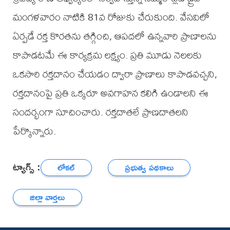
మంగళవారం నాటికి 81వ రోజుకు చేరుకుంది. వేసవిలో
ఏర్పడే రక్త కొరతను తగ్గించి, ఆపదలో ఉన్నవారి ప్రాణాలను
కాపాడటమే ఈ కార్యక్రమ లక్ష్యం. ప్రతి మూడు నెలలకు
ఒకసారి రక్తదానం చేయడం ద్వారా ప్రాణాలు కాపాడవచ్చని,
రక్తదానంపై ప్రతి ఒక్కరూ అవగాహన కలిగి ఉండాలని ఈ
సందర్భంగా సూచించారు. రక్తదాతలే ప్రాణదాతలని
పేర్కొన్నారు.
ట్యాగ్స్ :
లోకల్
ప్రభుత్వ పథకాలు
జిల్లా వార్తలు