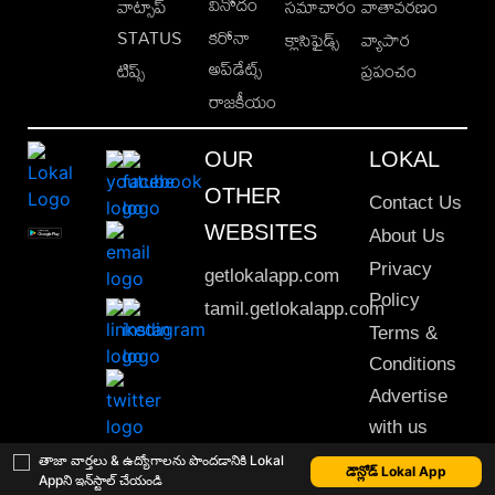
వినోదం
వాట్సాప్
సమాచారం
వాతావరణం
STATUS
కరోనా
క్లాసిఫైడ్స్
వ్యాపార
అప్‌డేట్స్
టిప్స్
ప్రపంచం
రాజకీయం
OUR
LOKAL
OTHER
Contact Us
WEBSITES
About Us
Privacy
getlokalapp.com
Policy
tamil.getlokalapp.com
Terms &
Conditions
Advertise
with us
Sitemap
తాజా వార్తలు & ఉద్యోగాలను పొందడానికి Lokal
డౌన్లోడ్ Lokal App
Appని ఇన్‌స్టాల్ చేయండి
This material may not be published, transmitted, rewritten or redistributed. © 2020 Lokal App. All rights reserved.