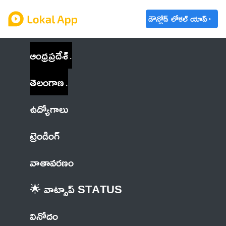
డౌన్లోడ్ లోకల్ యాప్
ఆంధ్రప్రదేశ్
తెలంగాణ
ఉద్యోగాలు
ట్రెండింగ్
వాతావరణం
🌟 వాట్సాప్ STATUS
వినోదం