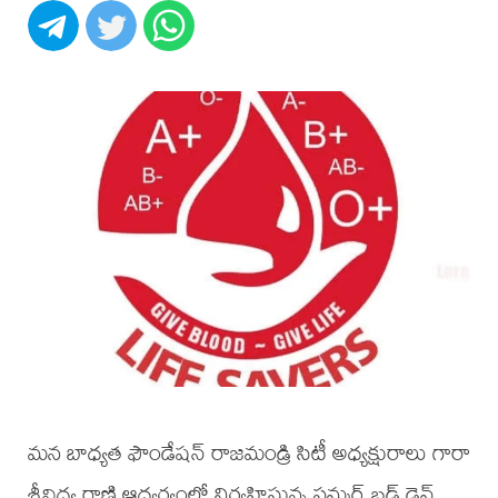
మన బాధ్యత ఫౌండేషన్ రాజమండ్రి సిటీ అధ్యక్షురాలు గారా
శ్రీవిద్య రాణి ఆధ్వర్యంలో నిర్వహిస్తున్న సమ్మర్ బ్లడ్ డ్రైవ్