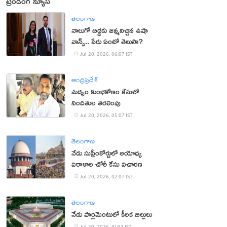
ట్రెండింగ్ న్యూస్
తెలంగాణ
నాలుగో బిడ్డకు జన్మనిచ్చిన ఉషా
వాన్స్.. పేరు ఏంటో తెలుసా?
Jul 20, 2026, 06:07 IST
ఆంధ్రప్రదేశ్
మద్యం కుంభకోణం కేసులో
నిందితుల తరలింపు
Jul 20, 2026, 05:07 IST
తెలంగాణ
నేడు సుప్రీంకోర్టులో అయోధ్య
విరాళాల చోరీ కేసు విచారణ
Jul 20, 2026, 02:07 IST
తెలంగాణ
నేడు పార్లమెంటులో కీలక బిల్లులు
Jul 20, 2026, 01:07 IST