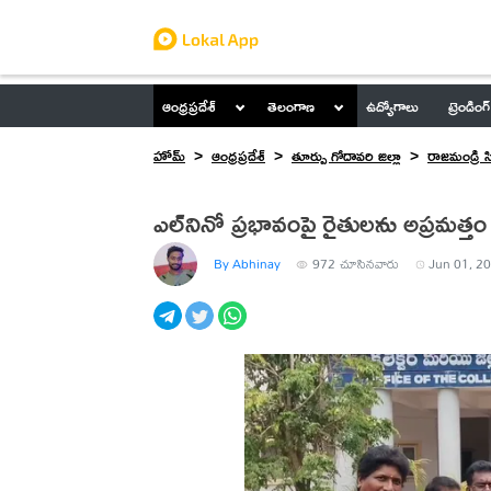
ఆంధ్రప్రదేశ్
తెలంగాణ
ఉద్యోగాలు
ట్రెండింగ్
హోమ్
ఆంధ్రప్రదేశ్
తూర్పు గోదావరి జిల్లా
రాజమండ్రి స
ఎల్‌నినో ప్రభావంపై రైతులను అప్రమత్త
By Abhinay
972
చూసినవారు
Jun 01, 20