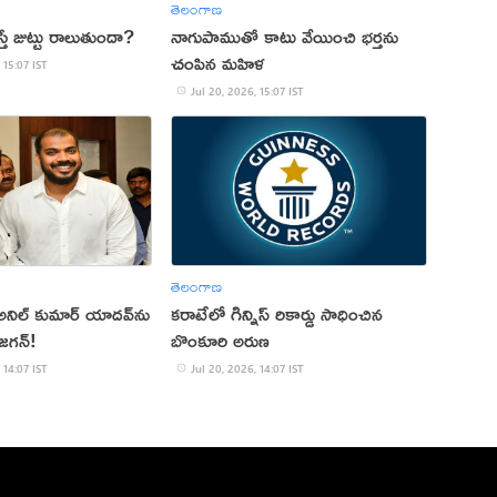
తెలంగాణ
్తే జుట్టు రాలుతుందా?
నాగుపాముతో కాటు వేయించి భర్తను
చంపిన మహిళ
 15:07 IST
Jul 20, 2026, 15:07 IST
తెలంగాణ
 అనిల్ కుమార్ యాదవ్‌ను
కరాటేలో గిన్నిస్ రికార్డు సాధించిన
 జగన్!
బొంకూరి అరుణ
 14:07 IST
Jul 20, 2026, 14:07 IST