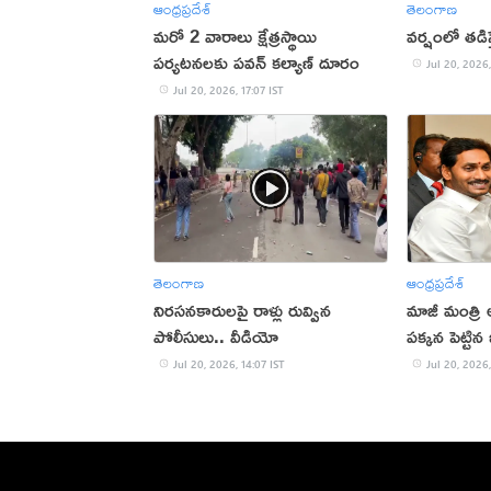
ఆంధ్రప్రదేశ్
తెలంగాణ
మరో 2 వారాలు క్షేత్రస్థాయి
వర్షంలో తడిస
పర్యటనలకు పవన్ కల్యాణ్ దూరం
Jul 20, 2026,
Jul 20, 2026, 17:07 IST
తెలంగాణ
ఆంధ్రప్రదేశ్
నిరసనకారులపై రాళ్లు రువ్విన
మాజీ మంత్రి
పోలీసులు.. వీడియో
పక్కన పెట్టిన
Jul 20, 2026, 14:07 IST
Jul 20, 2026,