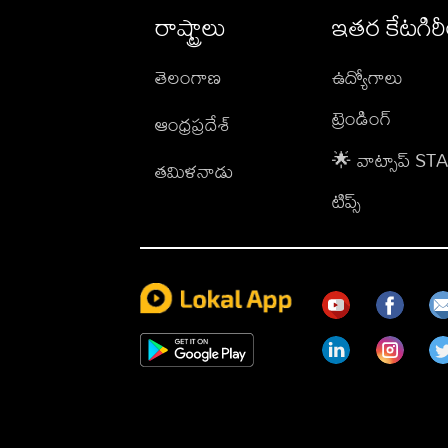
రాష్ట్రాలు
ఇతర కేటగిర
తెలంగాణ
ఉద్యోగాలు
ట్రెండింగ్
ఆంధ్రప్రదేశ్
🌟 వాట్సాప్ S
తమిళనాడు
టిప్స్