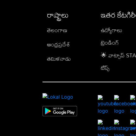
రాష్ట్రాలు
ఇతర కేటగిర
తెలంగాణ
ఉద్యోగాలు
ట్రెండింగ్
ఆంధ్రప్రదేశ్
🌟 వాట్సాప్ S
తమిళనాడు
టిప్స్