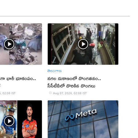
తెలంగాణ
ుండగా భారీ భూకంపం..
నగల దుకాణంలో దొంగతనం..
్
సీసీటీవీలో దొరికిన దొంగలు
, 02:08 IST
Aug 07, 2026, 02:08 IST