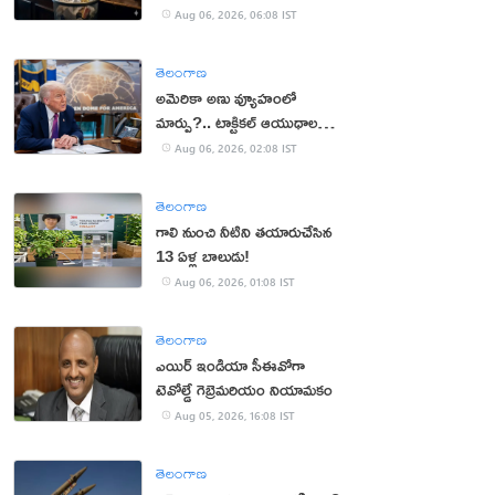
Aug 06, 2026, 06:08 IST
తెలంగాణ
అమెరికా అణు వ్యూహంలో
మార్పు?.. టాక్టికల్ ఆయుధాలకు
ప్రాధాన్యం!
Aug 06, 2026, 02:08 IST
తెలంగాణ
గాలి నుంచి నీటిని తయారుచేసిన
13 ఏళ్ల బాలుడు!
Aug 06, 2026, 01:08 IST
తెలంగాణ
ఎయిర్ ఇండియా సీఈవోగా
టెవోల్డే గెబ్రెమరియం నియామకం
Aug 05, 2026, 16:08 IST
తెలంగాణ