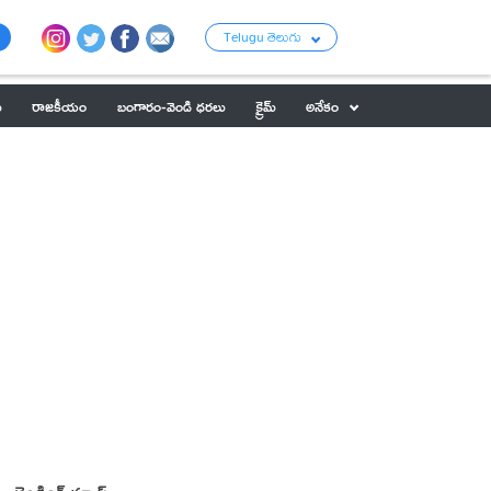
Telugu తెలుగు
ు
రాజకీయం
బంగారం-వెండి ధరలు
క్రైమ్
అనేకం