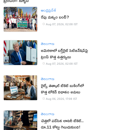
ట్రెండింగ్ న్యూస్
ఆంధ్రప్రదేశ్
రేపు మన్యం బంద్‌?
Aug 07, 2026, 02:08 IST
తెలంగాణ
అమెరికాలో బర్త్‌రైట్ సిటిజన్‌షిప్‌పై
ట్రంప్ కొత్త ఉత్తర్వులు
Aug 07, 2026, 02:08 IST
తెలంగాణ
రైల్వే తత్కాల్ టికెట్ బుకింగ్‌లో
కొత్త టోకెన్ విధానం అమలు
Aug 06, 2026, 17:08 IST
తెలంగాణ
చెత్తలో పడేసిన లాటరీ టికెట్..
రూ.11 కోట్లు గెలుచుకుంది!