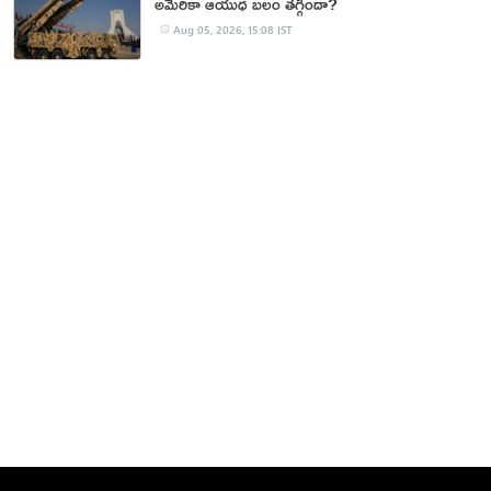
అమెరికా ఆయుధ బలం తగ్గిందా?
Aug 05, 2026, 15:08 IST