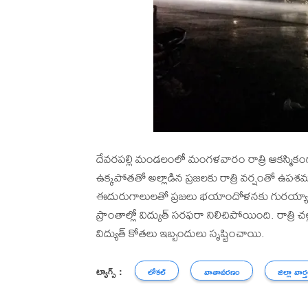
దేవరపల్లి మండలంలో మంగళవారం రాత్రి ఆకస్మికం
ఉక్కపోతతో అల్లాడిన ప్రజలకు రాత్రి వర్షంతో 
ఈదురుగాలులతో ప్రజలు భయాందోళనకు గురయ్యారు. 
ప్రాంతాల్లో విద్యుత్ సరఫరా నిలిచిపోయింది. రాత్ర
విద్యుత్ కోతలు ఇబ్బందులు సృష్టించాయి.
ట్యాగ్స్ :
లోకల్
వాతావరణం
జిల్లా వార్