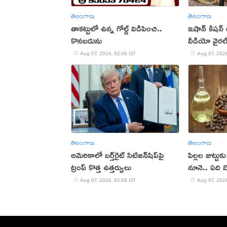
తెలంగాణ
తెలంగాణ
తాకట్టులో ఉన్న గోల్డ్ విడిపించి..
ఇషాన్ కిషన్
కొనబడును
వీడియో వైరల
Aug 07, 2026, 02:08 IST
Aug 07, 2026
తెలంగాణ
తెలంగాణ
అమెరికాలో బర్త్‌రైట్ సిటిజన్‌షిప్‌పై
పిల్లల జుట్టు
ట్రంప్ కొత్త ఉత్తర్వులు
నూనె.. ఏది బ
Aug 07, 2026, 02:08 IST
Aug 07, 2026