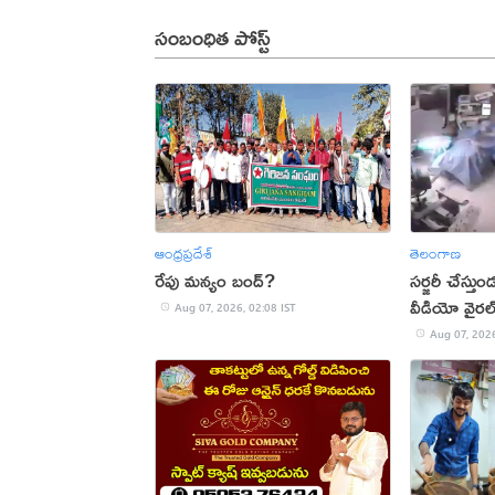
సంబంధిత పోస్ట్
ఆంధ్రప్రదేశ్
తెలంగాణ
రేపు మన్యం బంద్‌?
సర్జరీ చేస్త
వీడియో వైరల
Aug 07, 2026, 02:08 IST
Aug 07, 2026