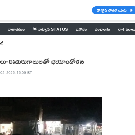
డౌన్లోడ్ లోకల్ యాప్
వాతావరణం
🌟 వాట్సాప్ STATUS
వినోదం
పంచాంగం
రాశి ఫలాల
ిటీ
ఉరుములు-ఈదురుగాలులతో భయాందోళన
 02, 2026, 16:06 IST