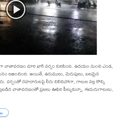
గా వాతావరణం మారి భారీ వర్షం కురిసింది. ఉదయం నుంచి ఎండ,
ఉపశమనం లభించింది. అయితే, ఉరుములు, మెరుపులు, బలమైన
వర్షంతో రహదారులపై నీరు నిలిచిపోగా, గాలుల వల్ల కొన్ని
ి చల్లబడిన వాతావరణంతో ప్రజలు ఊపిరి పీల్చుకున్నా, ఈదురుగాలులు,
తలు