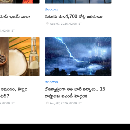
తెలంగాణ
 డూప్ ఛాయ్ వాలా
మెటాకు రూ.4,700 కోట్ల జరిమానా
్
Aug 07, 2026, 02:08 IST
, 02:08 IST
తెలంగాణ
కు ఆముదం, కొబ్బరి
దేశవ్యాప్తంగా అతి భారీ వర్షాలు.. 15
ెటర్?
రాష్ట్రాలకు ఐఎండీ హెచ్చరిక
, 02:08 IST
Aug 07, 2026, 02:08 IST