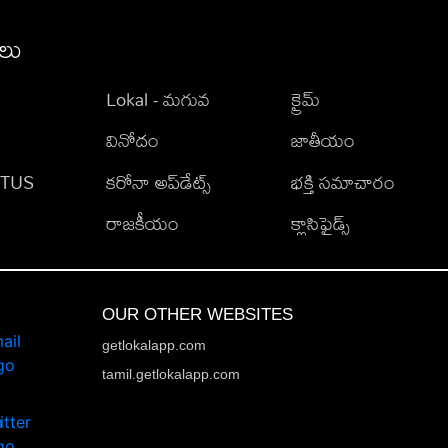
ీలు
Lokal - మగువ
క్రైమ్
వినోదం
జాతీయం
TATUS
కరోనా అప్‌డేట్స్
భక్తి సమాచారం
రాజకీయం
క్లాసిఫైడ్స్
OUR OTHER WEBSITES
getlokalapp.com
tamil.getlokalapp.com