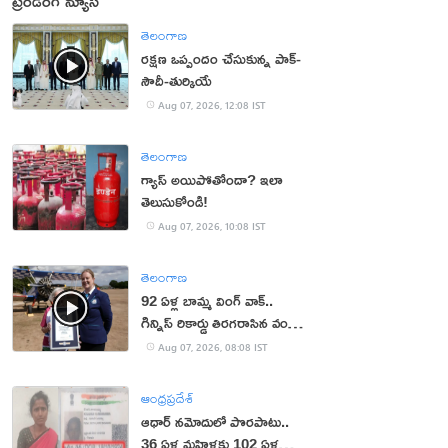
ట్రెండింగ్ న్యూస్
తెలంగాణ
రక్షణ ఒప్పందం చేసుకున్న పాక్‌-
సౌదీ-తుర్కియే
Aug 07, 2026, 12:08 IST
తెలంగాణ
గ్యాస్ అయిపోతోందా? ఇలా
తెలుసుకోండి!
Aug 07, 2026, 10:08 IST
తెలంగాణ
92 ఏళ్ల బామ్మ వింగ్ వాక్..
గిన్నిస్ రికార్డు తిరగరాసిన వండర్
ఉమెన్
Aug 07, 2026, 08:08 IST
ఆంధ్రప్రదేశ్
ఆధార్‌ నమోదులో పొరపాటు..
36 ఏళ్ల మహిళకు 102 ఏళ్ల