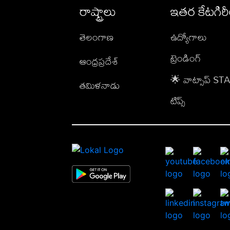
రాష్ట్రాలు
ఇతర కేటగిర
తెలంగాణ
ఉద్యోగాలు
ట్రెండింగ్
ఆంధ్రప్రదేశ్
🌟 వాట్సాప్ S
తమిళనాడు
టిప్స్