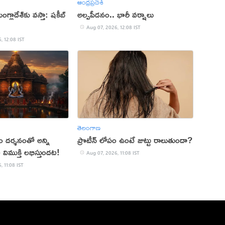
ఆంధ్రప్రదేశ్
బంగ్లాదేశ్‌కు వస్తా: షకీబ్
అల్పపీడనం.. భారీ వర్షాలు
Aug 07, 2026, 12:08 IST
, 12:08 IST
తెలంగాణ
దర్శనంతో అన్ని
ప్రొటీన్ లోపం ఉంటే జుట్టు రాలుతుందా?
 విముక్తి లభిస్తుందట!
Aug 07, 2026, 11:08 IST
, 11:08 IST