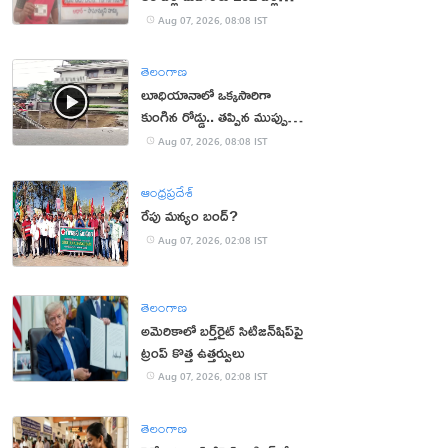
వయసు!
Aug 07, 2026, 08:08 IST
తెలంగాణ
లూధియానాలో ఒక్కసారిగా
కుంగిన రోడ్డు.. తప్పిన ముప్పు
(వీడియో)
Aug 07, 2026, 08:08 IST
ఆంధ్రప్రదేశ్
రేపు మన్యం బంద్‌?
Aug 07, 2026, 02:08 IST
తెలంగాణ
అమెరికాలో బర్త్‌రైట్ సిటిజన్‌షిప్‌పై
ట్రంప్ కొత్త ఉత్తర్వులు
Aug 07, 2026, 02:08 IST
తెలంగాణ