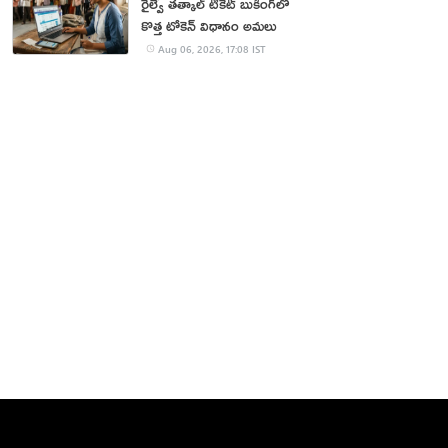
రైల్వే తత్కాల్ టికెట్ బుకింగ్‌లో
కొత్త టోకెన్ విధానం అమలు
Aug 06, 2026, 17:08 IST