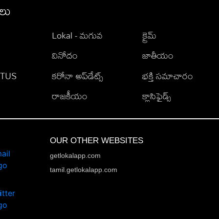
ీలు
Lokal - మగువ
క్రైమ్
వినోదం
జాతీయం
TATUS
కరోనా అప్‌డేట్స్
భక్తి సమాచారం
రాజకీయం
క్లాసిఫైడ్స్
OUR OTHER WEBSITES
getlokalapp.com
tamil.getlokalapp.com