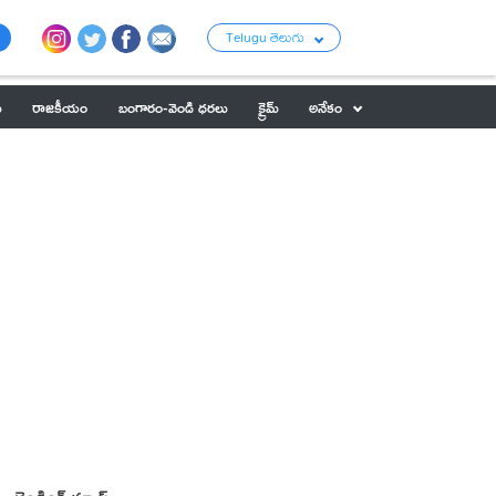
Telugu తెలుగు
ు
రాజకీయం
బంగారం-వెండి ధరలు
క్రైమ్
అనేకం