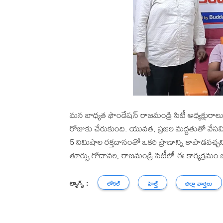
మన బాధ్యత ఫౌండేషన్ రాజమండ్రి సిటీ అధ్యక్షురాలు గా
రోజుకు చేరుకుంది. యువత, ప్రజల మద్దతుతో వేసవిల
5 నిమిషాల రక్తదానంతో ఒకరి ప్రాణాన్ని కాపాడవచ్చ
తూర్పు గోదావరి, రాజమండ్రి సిటీలో ఈ కార్యక్రమం
ట్యాగ్స్ :
లోకల్
హెల్త్
జిల్లా వార్తలు