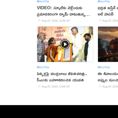
తెలంగాణ
తెలంగాణ
VIDEO: స్కూల్‌కు వెళ్లేందుకు
భద్రత ఇస్తేనే 
ప్రమాదకరంగా డ్యామ్‌ దాటుతున్న
అల్ హసన్
విద్యార్థులు
Aug 07, 2026, 12:08 IST
Aug 07, 2026
తెలంగాణ
తెలంగాణ
పెన్సిళ్లపై చంద్రబాబు జీవితచరిత్ర..
ఈ శివాలయం 
సీఎంకు బహూకరించిన యువతి
అప్పుల నుంచి
Aug 07, 2026, 12:08 IST
Aug 07, 2026