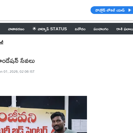
డౌన్లోడ్ లోకల్ యాప్
వాతావరణం
🌟 వాట్సాప్ STATUS
వినోదం
పంచాంగం
రాశి ఫలాల
ిటీ
ౌండేషన్ సేవలు
un 01, 2026, 02:06 IST