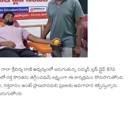
రా శ్రీవిద్య రాణి ఆధ్వర్యంలో జరుగుతున్న సమ్మర్ బ్లడ్ డ్రైవ్ 87వ
ో రక్త కొరతను తగ్గించడమే లక్ష్యంగా ఈ కార్యక్రమం కొనసాగుతోంది.
ని, రక్తదానం అంటే ప్రాణదానమని ప్రజలకు అవగాహన కల్పిస్తున్నారు.
 జరుగుతోంది.