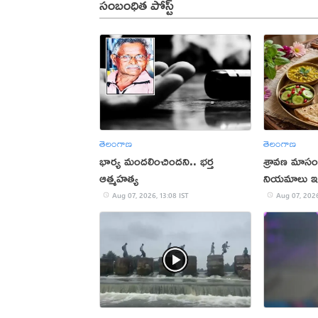
సంబంధిత పోస్ట్
తెలంగాణ
తెలంగాణ
భార్య మందలించిందని.. భర్త
శ్రావణ మాసం
ఆత్మహత్య
నియమాలు ఇ
Aug 07, 2026, 13:08 IST
Aug 07, 2026