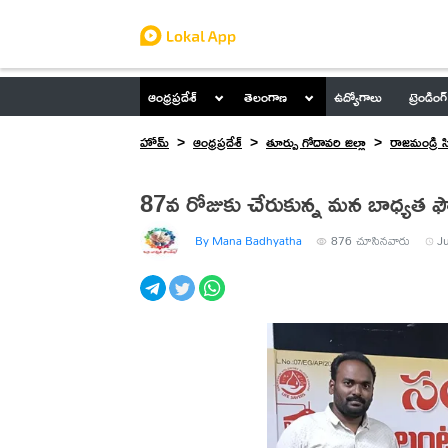
ఆంధ్రప్రదేశ్
తెలంగాణ
ఉద్యోగాలు
ట్రెండింగ్
హోమ్
ఆంధ్రప్రదేశ్
తూర్పు గోదావరి జిల్లా
రాజమండ్రి స
87వ రోజుకు చేరుకున్న మన బాధ్యత ఫ
By Mana Badhyatha
876
చూసినవారు
J