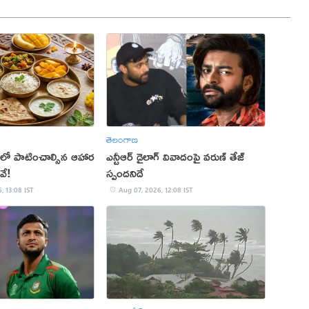
తెలంగాణ
లో పాటించాల్సిన ఆహార
ఎన్టీఆర్ డైలాగ్ వివాదంపై వరుణ్ తేజ్
వే!
స్పందనిదే
, 13:08 IST
Aug 07, 2026, 12:08 IST