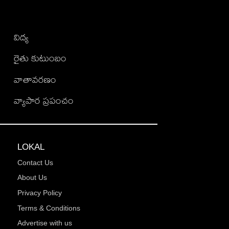
విద్య
రైతు కుటుంబం
వాతావరణం
వ్యాపార ప్రపంచం
LOKAL
Contact Us
About Us
Privacy Policy
Terms & Conditions
Advertise with us