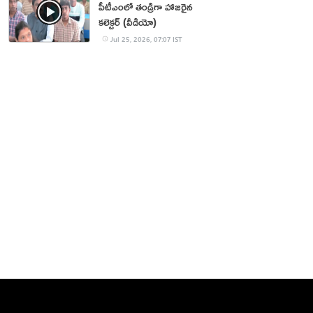
పీటీఎంలో తండ్రిగా హాజరైన
కలెక్టర్ (వీడియో)
Jul 25, 2026, 07:07 IST