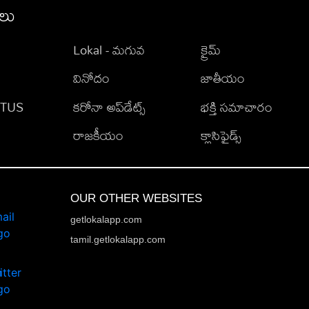
ీలు
Lokal - మగువ
క్రైమ్
వినోదం
జాతీయం
TATUS
కరోనా అప్‌డేట్స్
భక్తి సమాచారం
రాజకీయం
క్లాసిఫైడ్స్
OUR OTHER WEBSITES
getlokalapp.com
tamil.getlokalapp.com