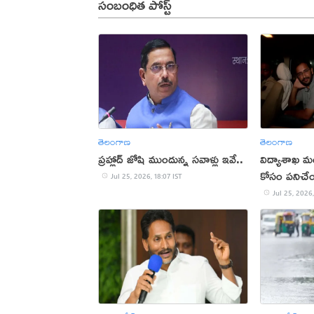
సంబంధిత పోస్ట్
తెలంగాణ
తెలంగాణ
ప్రహ్లాద్ జోషి ముందున్న సవాళ్లు ఇవే..
విద్యాశాఖ మ
కోసం పనిచేయ
Jul 25, 2026, 18:07 IST
Jul 25, 2026,