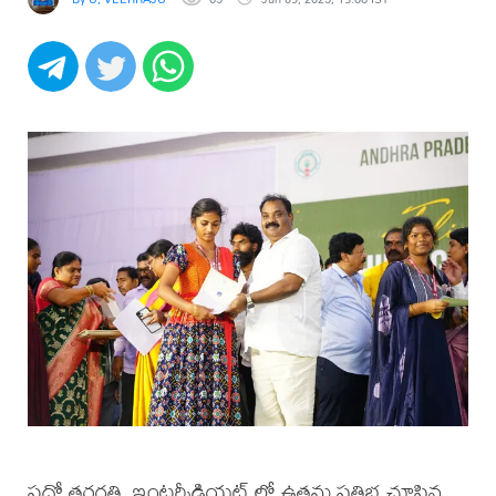
పదో తరగతి, ఇంటర్మీడియట్ లో ఉత్తమ ప్రతిభ చూపిన