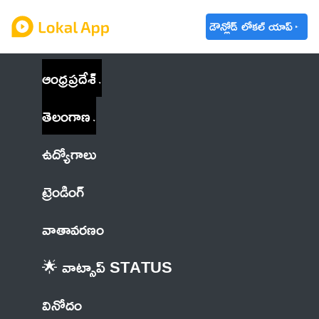
డౌన్లోడ్ లోకల్ యాప్
ఆంధ్రప్రదేశ్
తెలంగాణ
ఉద్యోగాలు
ట్రెండింగ్
వాతావరణం
🌟 వాట్సాప్ STATUS
వినోదం