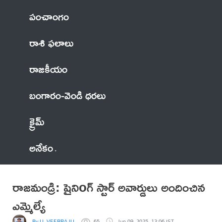
పంచాంగం
రాశి ఫలాలు
రాజకీయం
బంగారం-వెండి ధరలు
క్రైమ్
అనేకం
రాజమండ్రి: షైనిoగ్ స్టార్ అవార్డులు అందించిన
ఎమ్మెల్యే
By U, VEERRAJU
65
Jun 09, 2025, 13:06 IST