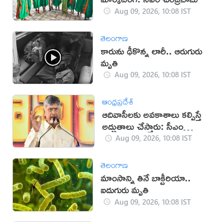
Aug 09, 2026, 10:08 IST
తెలంగాణ
కారును ఢీకొన్న లారీ.. ఆరుగురు
మృతి
Aug 09, 2026, 10:08 IST
ఆంధ్రప్రదేశ్
ఆదివాసీలకు అవకాశాలు కల్పిస్తే
అద్భుతాలు చేస్తారు: సీఎం
చంద్రబాబు
Aug 09, 2026, 10:08 IST
తెలంగాణ
మాంసాన్ని తినే బాక్టీరియా..
ఐదుగురు మృతి
Aug 09, 2026, 10:08 IST