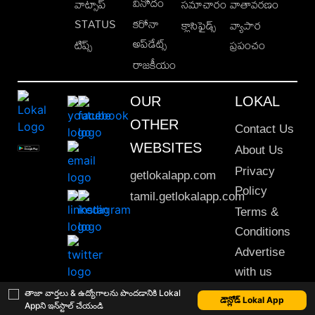
వినోదం
వాట్సాప్
సమాచారం
వాతావరణం
STATUS
కరోనా
క్లాసిఫైడ్స్
వ్యాపార
అప్‌డేట్స్
టిప్స్
ప్రపంచం
రాజకీయం
OUR
LOKAL
OTHER
Contact Us
WEBSITES
About Us
Privacy
getlokalapp.com
Policy
tamil.getlokalapp.com
Terms &
Conditions
Advertise
with us
Sitemap
తాజా వార్తలు & ఉద్యోగాలను పొందడానికి Lokal
డౌన్లోడ్ Lokal App
Appని ఇన్‌స్టాల్ చేయండి
This material may not be published, transmitted, rewritten or redistributed. © 2020 Lokal App. All rights reserved.