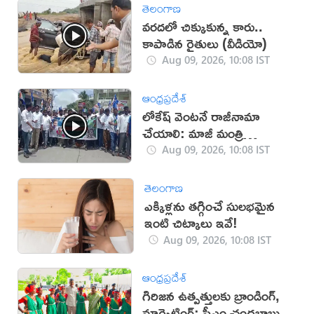
తెలంగాణ
వరదలో చిక్కుకున్న కారు..
కాపాడిన రైతులు (వీడియో)
Aug 09, 2026, 10:08 IST
ఆంధ్రప్రదేశ్
లోకేష్ వెంట‌నే రాజీనామా
చేయాలి: మాజీ మంత్రి
ఉషాశ్రీచరణ్
Aug 09, 2026, 10:08 IST
తెలంగాణ
ఎక్కిళ్లను తగ్గించే సులభమైన
ఇంటి చిట్కాలు ఇవే!
Aug 09, 2026, 10:08 IST
ఆంధ్రప్రదేశ్
గిరిజన ఉత్పత్తులకు బ్రాండింగ్,
మార్కెటింగ్: సీఎం చంద్రబాబు