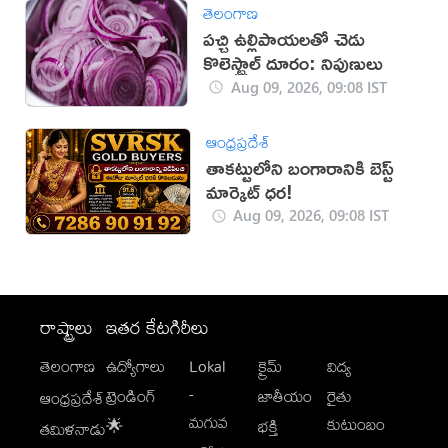
తెలంగాణ
పచ్చి ఉల్లిపాయలతో చెడు
కొలెస్ట్రాల్ దూరం: నిపుణులు
Aug 09, 2026, 09:08 IST
ఆంధ్రప్రదేశ్
తాకట్టులోని బంగారానికి బెస్ట్
మార్కెట్ ధర!
Aug 09, 2026, 09:08 IST
రాష్ట్రాలు
ఇతర కేటగిరీలు
తెలంగాణ
ఉద్యోగాలు
Lokal
క్రైమ్
విద్య
-
ట్రెండింగ్
జాతీయం
రైతు
ఆంధ్రప్రదేశ్
మగువ
కుటుంబం
🌟
భక్తి
తమిళనాడు