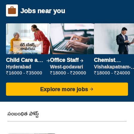
Jobs near you
Child Care and
Office Staff
Chemist
Patient care
Production
Hyderabad
West-godavari
Vishakapatnam-
new
Executive
₹16000 - ₹35000
₹18000 - ₹20000
₹18000 - ₹24000
Explore more jobs
సంబంధిత పోస్ట్