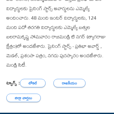
విద్యార్థులకు షైనింగ్ స్టార్స్ అవార్డులను ఎమ్మెల్యే
అందించారు. 48 మంది ఇంటర్ విద్యార్థులకు, 124
మంది పదో తరగతి విద్యార్థులకు ఎమ్మెల్యే బత్తుల
బలరామకృష్ణ సోమవారం రాజమండ్రి టి నగర్ (త్యాగరాజు
క్షేత్రం)లో అందజేశారు. షైనింగ్ స్టార్స్ - ప్రతిభా అవార్డ్ ,
మెడల్, ప్రశంసా పత్రం, నగదు పురస్కారం అందజేశారు.
మండ్రి సిటీ.
ట్యాగ్స్ :
లోకల్
రాజకీయం
జిల్లా వార్తలు