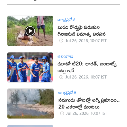
ఆంధ్రప్రదేశ్
బురద రోడ్డుపై పడుకుని
గిరిజనుడి వినూత్న నిరసన
(వీడియో)
Jul 26, 2026, 10:07 IST
తెలంగాణ
మూడో టీ20: భారత్, జింబాబ్వే
జట్లు ఇవే
Jul 26, 2026, 10:07 IST
ఆంధ్రప్రదేశ్
సరుగుడు తోటల్లో అగ్నిప్రమాదం..
20 ఎకరాల్లో మంటలు
Jul 26, 2026, 10:07 IST