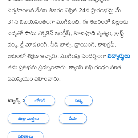
నిర్వహించిన వేసవి శిబిరం ఏప్రిల్ 24న ప్రారంభమై మే
31న విజయవంతంగా ముగిసింది. ఈ శిబిరంలో పిల్లలకు
విద్యతో పాటు స్పోకెన్ ఇంగ్లీష్, కూచిపూడి నృత్యం, క్రాఫ్ట్
వర్క్, క్లే మోడలింగ్, సీడ్ బాల్స్, డ్రాయింగ్, కాలిగ్రఫీ,
ఆటలలో శిక్షణ ఇచ్చారు. ముగింపు సందర్భంగా
విద్యార్థులు
తమ ప్రతిభను ప్రదర్శించారు. క్యాంప్ చీఫ్ గంధం సరిత
సమన్వయం వహించారు.
ట్యాగ్స్ :
లోకల్
విద్య
జిల్లా వార్తలు
వీసా
ఫలితాలు