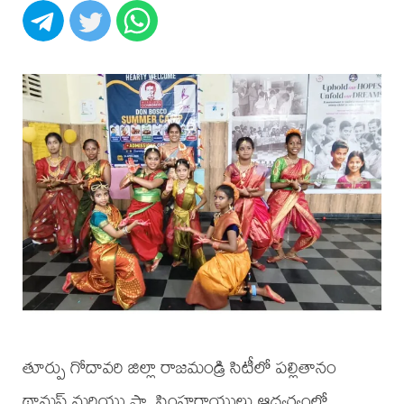
తూర్పు గోదావరి జిల్లా రాజమండ్రి సిటీలో పల్లితానం
థామస్ మరియు ఫా. సింహరాయులు ఆధ్వర్యంలో