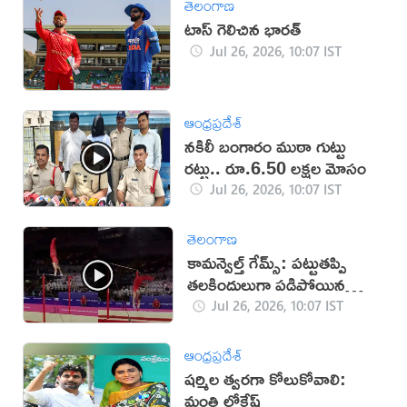
తెలంగాణ
టాస్ గెలిచిన భారత్
Jul 26, 2026, 10:07 IST
ఆంధ్రప్రదేశ్
నకిలీ బంగారం ముఠా గుట్టు
రట్టు.. రూ.6.50 లక్షల మోసం
Jul 26, 2026, 10:07 IST
తెలంగాణ
కామన్వెల్త్ గేమ్స్‌: పట్టుతప్పి
తలకిందులుగా పడిపోయిన
జిమ్నాస్ట్(వీడియో)
Jul 26, 2026, 10:07 IST
ఆంధ్రప్రదేశ్
షర్మిల త్వరగా కోలుకోవాలి:
మంత్రి లోకేష్