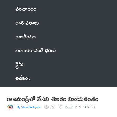
పంచాంగం
రాశి ఫలాలు
రాజకీయం
బంగారం-వెండి ధరలు
క్రైమ్
అనేకం
రాజమండ్రిలో వేసవి శిబిరం విజయవంతం
By Mana Badhyatha
855
May 31, 2026, 14:05 IST