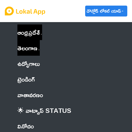
డౌన్లోడ్ లోకల్ యాప్
ఆంధ్రప్రదేశ్
తెలంగాణ
ఉద్యోగాలు
ట్రెండింగ్
వాతావరణం
🌟 వాట్సాప్ STATUS
వినోదం