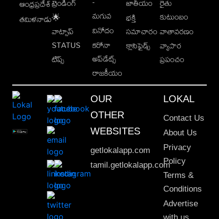
-
ట్రెండింగ్
జాతీయం
రైతు
ఆంధ్రప్రదేశ్
మగువ
కుటుంబం
🌟
భక్తి
తమిళనాడు
వినోదం
వాట్సాప్
సమాచారం
వాతావరణం
STATUS
కరోనా
క్లాసిఫైడ్స్
వ్యాపార
అప్‌డేట్స్
టిప్స్
ప్రపంచం
రాజకీయం
OUR
LOKAL
OTHER
Contact Us
WEBSITES
About Us
Privacy
getlokalapp.com
Policy
tamil.getlokalapp.com
Terms &
Conditions
Advertise
with us