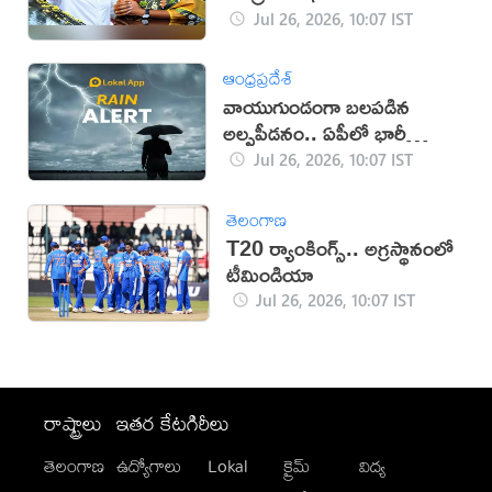
Jul 26, 2026, 10:07 IST
ఆంధ్రప్రదేశ్
వాయుగుండంగా బలపడిన
అల్పపీడనం.. ఏపీలో భారీ
వర్షాలు
Jul 26, 2026, 10:07 IST
తెలంగాణ
T20 ర్యాంకింగ్స్.. అగ్రస్థానంలో
టీమిండియా
Jul 26, 2026, 10:07 IST
రాష్ట్రాలు
ఇతర కేటగిరీలు
తెలంగాణ
ఉద్యోగాలు
Lokal
క్రైమ్
విద్య