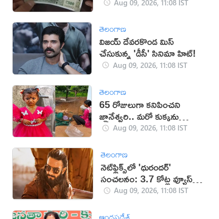
Aug 09, 2026, 11:08 IST
తెలంగాణ
విజయ్ దేవరకొండ మిస్
చేసుకున్న 'డీసీ' సినిమా హిట్!
Aug 09, 2026, 11:08 IST
తెలంగాణ
65 రోజులుగా కనిపించని
జ్ఞానేశ్వరి.. మరో కుక్కను
తెచ్చుకున్న పేరెంట్స్
Aug 09, 2026, 11:08 IST
తెలంగాణ
నెట్‌ఫ్లిక్స్‌లో 'ధురందర్'
సంచలనం: 3.7 కోట్ల వ్యూస్‌తో
అగ్రస్థానం
Aug 09, 2026, 11:08 IST
ఆంధ్రప్రదేశ్