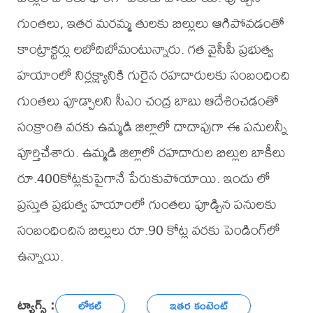
గుంతలు, ఇతర మరమ్మ తులకు బిల్లులు ఆగిపోవడంతో
కాంట్రాక్టర్లు లబోదిబోమంటున్నారు. గత వైసీపీ ప్రభుత్వ
హయాంలో నిర్లక్ష్యానికి గురైన రహదారులకు సంబంధించి
గుంతలు పూడ్చాలని సీఎం చంద్ర బాబు ఆదేశించడంతో
సంక్రాంతి వరకు ఉమ్మడి జిల్లాలో దాదాపుగా ఈ పనులన్నీ
పూర్తిచేశారు. ఉమ్మడి జిల్లాలో రహదారుల బిల్లుల బాకీలు
రూ.400కోట్లకుపైగానే పేరుకుపోయాయి. ఇందు లో
ప్రస్తుత ప్రభుత్వ హయాంలో గుంతలు పూడ్చిన పనులకు
సంబంధించిన బిల్లులు రూ.90 కోట్ల వరకు పెండింగ్‌లో
ఉన్నాయి.
ట్యాగ్స్ :
లోకల్
ఇతర కంటెంట్