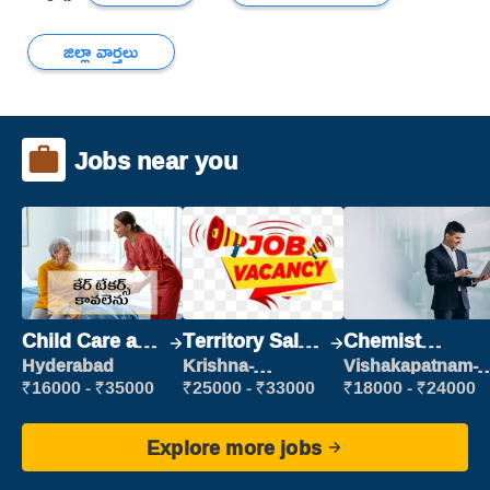
జిల్లా వార్తలు
Jobs near you
Child Care and
Territory Sales
Chemist
Patient care
Manager
Production
Hyderabad
Krishna-
Vishakapatnam-
vijayawada
new
Executive
₹16000 - ₹35000
₹25000 - ₹33000
₹18000 - ₹24000
Explore more jobs