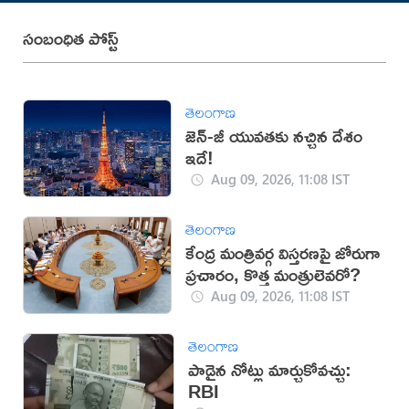
సంబంధిత పోస్ట్
తెలంగాణ
జెన్-జీ యువతకు నచ్చిన దేశం
ఇదే!
Aug 09, 2026, 11:08 IST
తెలంగాణ
కేంద్ర మంత్రివర్గ విస్తరణపై జోరుగా
ప్రచారం, కొత్త మంత్రులెవరో?
Aug 09, 2026, 11:08 IST
తెలంగాణ
పాడైన నోట్లు మార్చుకోవచ్చు:
RBI