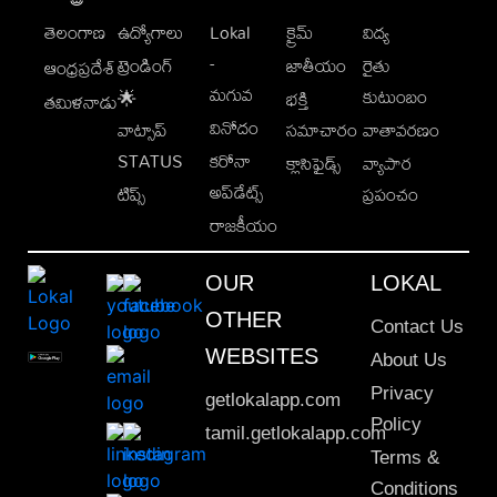
తెలంగాణ
ఉద్యోగాలు
Lokal
క్రైమ్
విద్య
-
ట్రెండింగ్
జాతీయం
రైతు
ఆంధ్రప్రదేశ్
మగువ
కుటుంబం
🌟
భక్తి
తమిళనాడు
వినోదం
వాట్సాప్
సమాచారం
వాతావరణం
STATUS
కరోనా
క్లాసిఫైడ్స్
వ్యాపార
అప్‌డేట్స్
టిప్స్
ప్రపంచం
రాజకీయం
OUR
LOKAL
OTHER
Contact Us
WEBSITES
About Us
Privacy
getlokalapp.com
Policy
tamil.getlokalapp.com
Terms &
Conditions