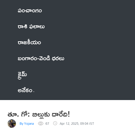
పంచాంగం
రాశి ఫలాలు
రాజకీయం
బంగారం-వెండి ధరలు
క్రైమ్
అనేకం
తూ. గో: బిల్లుకు దారేది!
By Yojana
67
Apr 12, 2025, 09:04 IST