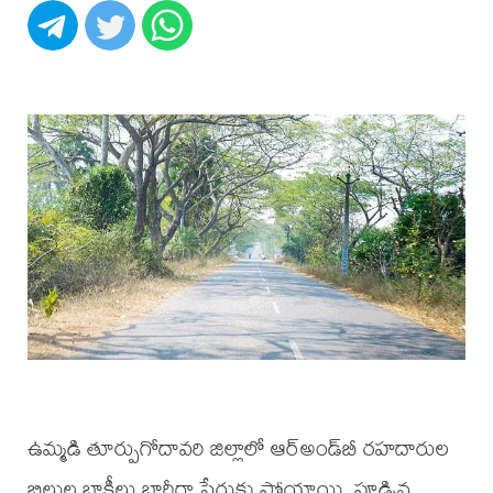
ఉమ్మడి తూర్పుగోదావరి జిల్లాలో ఆర్‌అండ్‌బీ రహదారుల
బిల్లుల బాకీలు భారీగా పేరుకు పోయాయి. పూడ్చిన