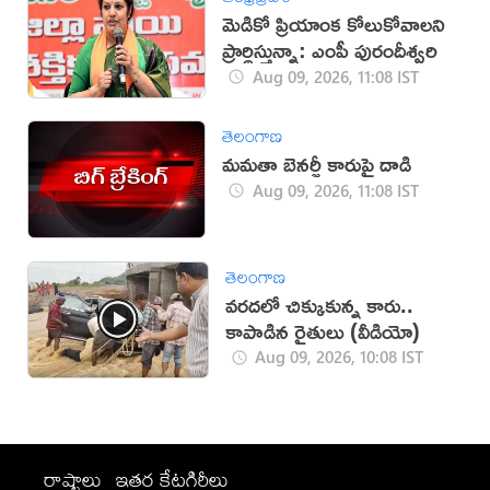
మెడికో ప్రియాంక కోలుకోవాలని
ప్రార్థిస్తున్నా: ఎంపీ పురందీశ్వరి
Aug 09, 2026, 11:08 IST
తెలంగాణ
మమతా బెనర్జీ కారుపై దాడి
Aug 09, 2026, 11:08 IST
తెలంగాణ
వరదలో చిక్కుకున్న కారు..
కాపాడిన రైతులు (వీడియో)
Aug 09, 2026, 10:08 IST
రాష్ట్రాలు
ఇతర కేటగిరీలు