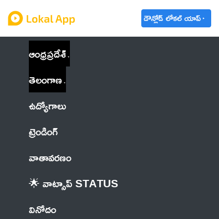
డౌన్లోడ్ లోకల్ యాప్
ఆంధ్రప్రదేశ్
తెలంగాణ
ఉద్యోగాలు
ట్రెండింగ్
వాతావరణం
🌟 వాట్సాప్ STATUS
వినోదం