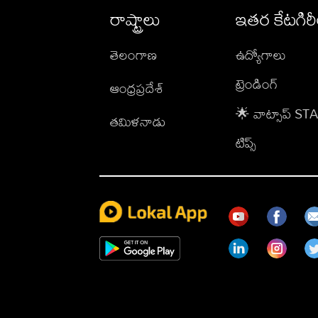
రాష్ట్రాలు
ఇతర కేటగిర
తెలంగాణ
ఉద్యోగాలు
ట్రెండింగ్
ఆంధ్రప్రదేశ్
🌟 వాట్సాప్ S
తమిళనాడు
టిప్స్