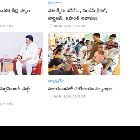
తెలంగాణ
రాహార దీక్ష భగ్నం
సోబర్స్‌కు బీసీసీఐ, విండీస్ క్రికెట్,
హర్భజన్, ఇషాంత్ నివాళులు
 02:07 IST
Jul 18, 2026, 02:07 IST
ఆంధ్రప్రదేశ్
ార్లమెంటరీ పార్టీ
విజయవాడలో డయేరియా విజృంభణ
Jul 18, 2026, 02:07 IST
 02:07 IST