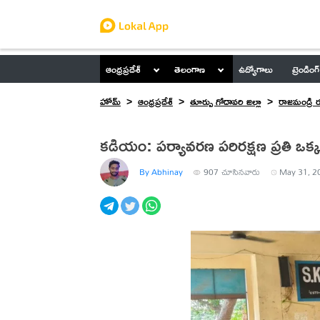
ఆంధ్రప్రదేశ్
తెలంగాణ
ఉద్యోగాలు
ట్రెండింగ్
హోమ్
ఆంధ్రప్రదేశ్
తూర్పు గోదావరి జిల్లా
రాజమండ్రి 
కడియం: పర్యావరణ పరిరక్షణ ప్రతి ఒక్క
By Abhinay
907
చూసినవారు
May 31, 2