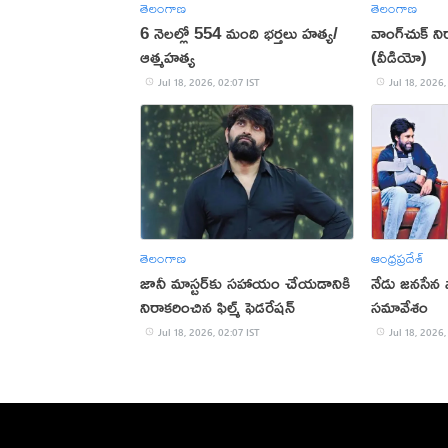
తెలంగాణ
తెలంగాణ
6 నెలల్లో 554 మంది భర్తలు హత్య/
వాంగ్‌చుక్ ని
ఆత్మహత్య
(వీడియో)
Jul 18, 2026, 02:07 IST
Jul 18, 2026,
తెలంగాణ
ఆంధ్రప్రదేశ్
జానీ మాస్టర్‌కు సహాయం చేయడానికి
నేడు జనసేన ప
నిరాకరించిన ఫిల్మ్‌ ఫెడరేషన్‌
సమావేశం
Jul 18, 2026, 02:07 IST
Jul 18, 2026,