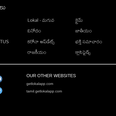
ీలు
Lokal - మగువ
క్రైమ్
వినోదం
జాతీయం
TATUS
కరోనా అప్‌డేట్స్
భక్తి సమాచారం
రాజకీయం
క్లాసిఫైడ్స్
OUR OTHER WEBSITES
getlokalapp.com
tamil.getlokalapp.com