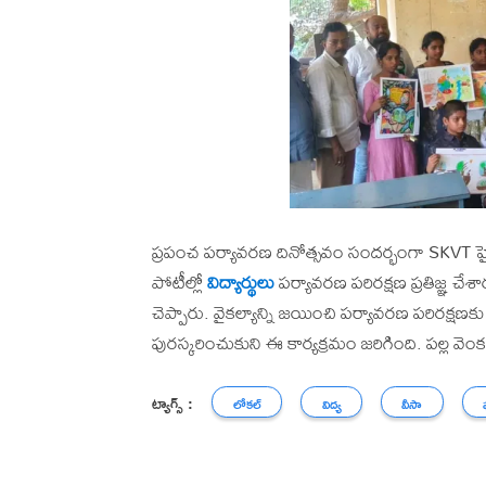
ప్రపంచ పర్యావరణ దినోత్సవం సందర్భంగా SKVT హైస్
పోటీల్లో
విద్యార్థులు
పర్యావరణ పరిరక్షణ ప్రతిజ్ఞ చేశా
చెప్పారు. వైకల్యాన్ని జయించి పర్యావరణ పరిరక్షణ
పురస్కరించుకుని ఈ కార్యక్రమం జరిగింది. పల్ల వెం
ట్యాగ్స్ :
లోకల్
విద్య
వీసా