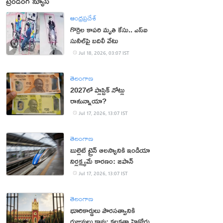
ట్రెండింగ్ న్యూస్
ఆంధ్రప్రదేశ్
గొర్రెల కాపరి మృతి కేసు.. ఎస్ఐ
సునీల్‌పై బదిలీ వేటు
Jul 18, 2026, 03:07 IST
తెలంగాణ
2027లో ప్లాస్టిక్ నోట్లు
రానున్నాయా?
Jul 17, 2026, 13:07 IST
తెలంగాణ
బుల్లెట్ ట్రైన్ ఆలస్యానికి ఇండియా
నిర్లక్ష్యమే కారణం: జపాన్
Jul 17, 2026, 13:07 IST
తెలంగాణ
భూరికార్డులు పౌరసత్వానికి
రుజువులు కావు: కలకత్తా హైకోర్టు