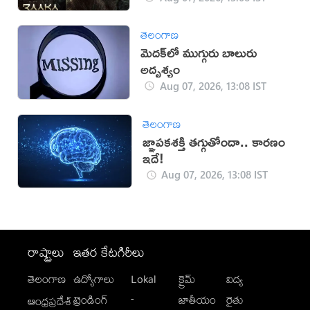
తెలంగాణ
మెదక్‌లో ముగ్గురు బాలురు
అదృశ్యం
Aug 07, 2026, 13:08 IST
తెలంగాణ
జ్ఞాపకశక్తి తగ్గుతోందా.. కారణం
ఇదే!
Aug 07, 2026, 13:08 IST
రాష్ట్రాలు
ఇతర కేటగిరీలు
తెలంగాణ
ఉద్యోగాలు
Lokal
క్రైమ్
విద్య
-
ట్రెండింగ్
జాతీయం
రైతు
ఆంధ్రప్రదేశ్