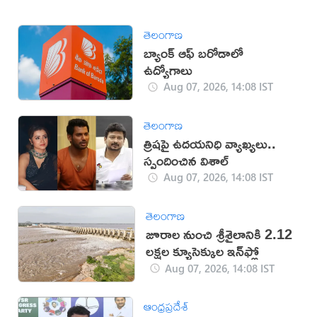
తెలంగాణ
బ్యాంక్ ఆఫ్ బరోడాలో
ఉద్యోగాలు
Aug 07, 2026, 14:08 IST
తెలంగాణ
త్రిషపై ఉదయనిధి వ్యాఖ్యలు..
స్పందించిన విశాల్
Aug 07, 2026, 14:08 IST
తెలంగాణ
జూరాల నుంచి శ్రీశైలానికి 2.12
లక్షల క్యూసెక్కుల ఇన్‌ఫ్లో
Aug 07, 2026, 14:08 IST
ఆంధ్రప్రదేశ్