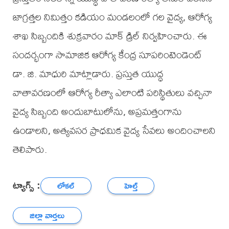
జాగ్రత్తల నిమిత్తం కడియం మండలంలో గల వైద్య, ఆరోగ్య
శాఖ సిబ్బందికి శుక్రవారం మాక్ డ్రిల్ నిర్వహించారు. ఈ
సందర్భంగా సామాజిక ఆరోగ్య కేంద్ర సూపరింటెండెంట్
డా. జి. మాధురి మాట్లాడారు. ప్రస్తుత యుద్ధ
వాతావరణంలో ఆరోగ్య రీత్యా ఎలాంటి పరిస్థితులు వచ్చినా
వైద్య సిబ్బంది అందుబాటులోను, అప్రమత్తంగాను
ఉండాలని, అత్యవసర ప్రాధమిక వైద్య సేవలు అందించాలని
తెలిపారు.
ట్యాగ్స్ :
లోకల్
హెల్త్
జిల్లా వార్తలు