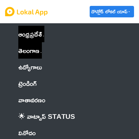
డౌన్లోడ్ లోకల్ యాప్
ఆంధ్రప్రదేశ్
తెలంగాణ
ఉద్యోగాలు
ట్రెండింగ్
వాతావరణం
🌟 వాట్సాప్ STATUS
వినోదం