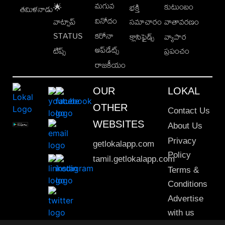
మగువ
కుటుంబం
🌟
భక్తి
తమిళనాడు
వినోదం
వాట్సాప్
సమాచారం
వాతావరణం
STATUS
కరోనా
క్లాసిఫైడ్స్
వ్యాపార
అప్‌డేట్స్
టిప్స్
ప్రపంచం
రాజకీయం
OUR
LOKAL
OTHER
Contact Us
WEBSITES
About Us
Privacy
getlokalapp.com
Policy
tamil.getlokalapp.com
Terms &
Conditions
Advertise
with us