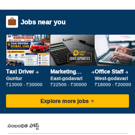
Jobs near you
Taxi Driver
Marketing
Office Staff
Executive
Guntur
East-godavari
West-godavari
₹13000 - ₹30000
₹22500 - ₹30000
₹18000 - ₹20000
Explore more jobs
సంబంధిత పోస్ట్