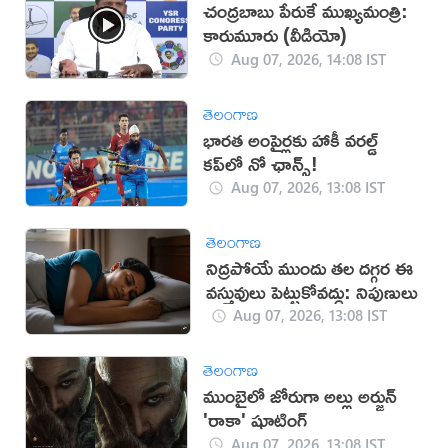
చంద్రబాబు పేరుకే ముఖ్యమంత్రి:
కారుమూరు (వీడియో)
Aug 07, 2026, 14:08 IST
తెలంగాణ
భారత అంపైర్లకు హాకీ వరల్డ్
కప్‌లో నో ఛాన్స్!
Aug 07, 2026, 13:08 IST
తెలంగాణ
నిద్రపోయే ముందు తల దగ్గర ఈ
వస్తువులు పెట్టుకోవద్దు: నిపుణులు
Aug 07, 2026, 13:08 IST
తెలంగాణ
ముంబైలో జోరుగా అల్లు అర్జున్
'రాకా' షూటింగ్
Aug 07, 2026, 13:08 IST