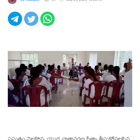
ప్రస్తుతం నెలకొన్న యుద్ధ వాతావరణ రీత్యా తీసుకోవలసిన