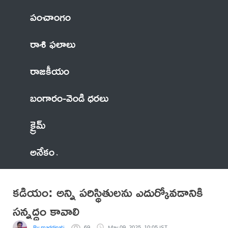
పంచాంగం
రాశి ఫలాలు
రాజకీయం
బంగారం-వెండి ధరలు
క్రైమ్
అనేకం
కడియం: అన్ని పరిస్థితులను ఎదుర్కోవడానికి
సన్నద్ధం కావాలి
By maddipati
69
May 09, 2025, 10:05 IST