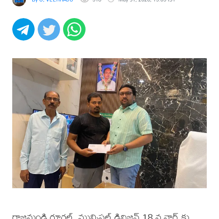
రాజమండ్రి రూరల్, మున్సిపల్ డివిజన్ 18 వ వార్డ్ కు