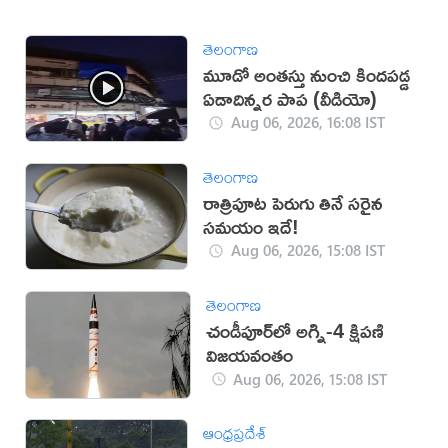
తెలంగాణ
మూడో అంతస్తు నుంచి కిందపడ్డ
ఏడాదిన్నర పాప (వీడియో)
Aug 06, 2026, 16:08 IST
తెలంగాణ
రాత్రిపూట పెరుగు తినే సరైన
సమయం ఇదే!
Aug 06, 2026, 15:08 IST
తెలంగాణ
చండీపూర్‌లో అగ్ని-4 క్షిపణి
విజయవంతం
Aug 06, 2026, 15:08 IST
ఆంధ్రప్రదేశ్