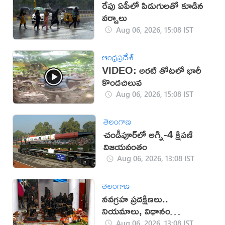
రేపు ఏపీలో పిడుగులతో కూడిన
వర్షాలు
Aug 06, 2026, 15:08 IST
ఆంధ్రప్రదేశ్
VIDEO: అరటి తోటలో భారీ
కొండచిలువ
Aug 06, 2026, 15:08 IST
తెలంగాణ
చండీపూర్‌లో అగ్ని-4 క్షిపణి
విజయవంతం
Aug 06, 2026, 13:08 IST
తెలంగాణ
నవగ్రహ ప్రదక్షిణలు..
నియమాలు, విధానం
తెలుసుకోండి
Aug 06, 2026, 13:08 IST