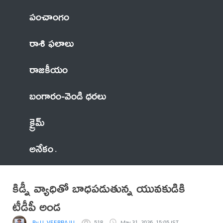
పంచాంగం
రాశి ఫలాలు
రాజకీయం
బంగారం-వెండి ధరలు
క్రైమ్
అనేకం
కిడ్నీ వ్యాధితో బాధపడుతున్న యువకుడికి
టీడీపీ అండ
By U, VEERRAJU
518
May 31, 2026, 15:05 IST