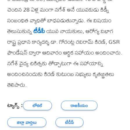
చెందిన 28 ఏళ్ల మంగా నగేశ్ అనే యువకుడు కిడ్నీ
సంబంధిత వ్యాధితో బాధపడుతున్నాడు. ఈ విషయం
తెలుసుకున్న
టీడీపీ
యువ నాయకులు, ఆరోగ్య విభాగ
రాష్ట్ర ప్రధాన కార్యదర్శి డా. గోరంట్ల రవిరామ్ కిరణ్, GSR
ఫౌండేషన్ ద్వారా ఆదివారం ఆర్థిక సహాయం అందించారు.
నగేశ్ వైద్య చికిత్సకు తోడ్పాటుగా ఈ సహాయాన్ని
అందించినందుకు కిరణ్ కుటుంబ సభ్యులు కృతజ్ఞతలు
తెలిపారు.
ట్యాగ్స్ :
లోకల్
రాజకీయం
జిల్లా వార్తలు
టీడీపీ