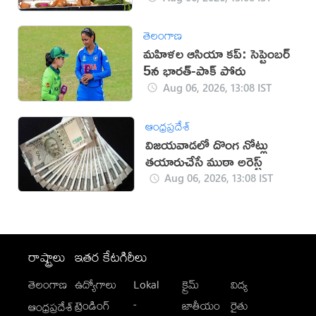
తెలంగాణ
మహిళల ఆసియా కప్‌: సెప్టెంబర్
5న భారత్-పాక్ పోరు
Aug 06, 2026, 13:08 IST
ఆంధ్రప్రదేశ్
విజయవాడలో దొంగ నోట్లు
తయారుచేసే ముఠా అరెస్ట్
Aug 06, 2026, 13:08 IST
రాష్ట్రాలు
ఇతర కేటగిరీలు
తెలంగాణ
ఉద్యోగాలు
Lokal
క్రైమ్
విద్య
-
ట్రెండింగ్
జాతీయం
రైతు
ఆంధ్రప్రదేశ్