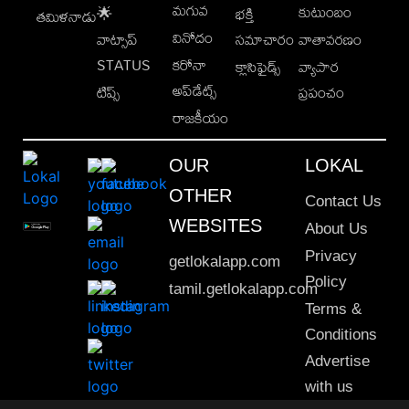
మగువ
కుటుంబం
🌟
భక్తి
తమిళనాడు
వినోదం
వాట్సాప్
సమాచారం
వాతావరణం
STATUS
కరోనా
క్లాసిఫైడ్స్
వ్యాపార
అప్‌డేట్స్
టిప్స్
ప్రపంచం
రాజకీయం
OUR
LOKAL
OTHER
Contact Us
WEBSITES
About Us
Privacy
getlokalapp.com
Policy
tamil.getlokalapp.com
Terms &
Conditions
Advertise
with us