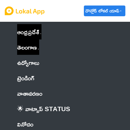
డౌన్లోడ్ లోకల్ యాప్
ఆంధ్రప్రదేశ్
తెలంగాణ
ఉద్యోగాలు
ట్రెండింగ్
వాతావరణం
🌟 వాట్సాప్ STATUS
వినోదం