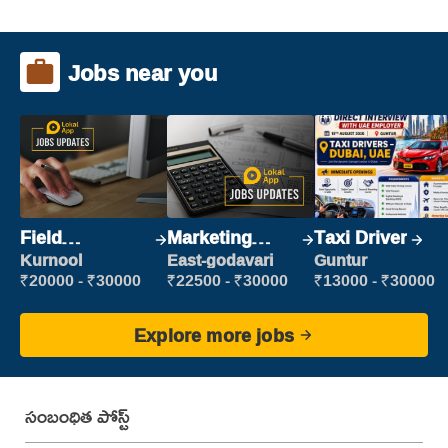
Jobs near you
Field
Marketing
Taxi Driver
Marketing
Executive
Kurnool
East-godavari
Guntur
Executive
₹20000 - ₹30000
₹22500 - ₹30000
₹13000 - ₹30000
Explore more jobs
సంబంధిత పోస్ట్