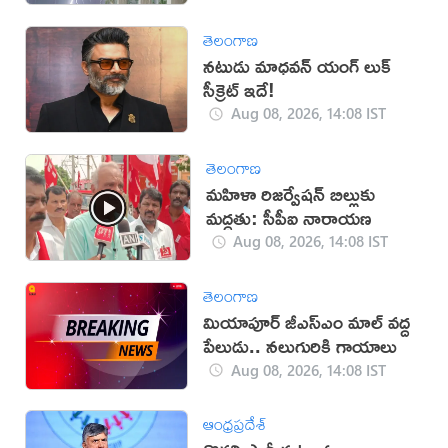
తెలంగాణ
నటుడు మాధవన్ యంగ్ లుక్
సీక్రెట్ ఇదే!
Aug 08, 2026, 14:08 IST
తెలంగాణ
మహిళా రిజర్వేషన్ బిల్లుకు
మద్దతు: సీపీఐ నారాయణ
Aug 08, 2026, 14:08 IST
తెలంగాణ
మియాపూర్‌ జీఎస్‌ఎం మాల్‌ వద్ద
పేలుడు.. నలుగురికి గాయాలు
Aug 08, 2026, 14:08 IST
ఆంధ్రప్రదేశ్