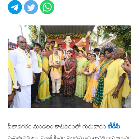
సీతానగరం మండలం కాటవరంలో గురువారం
టీడీపీ
వ్యవస్థాపకులు, మాజీ సీఎం నందమూరి తారక రామారావు