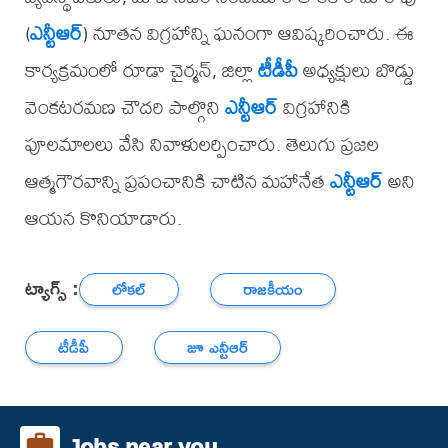
(
ఎన్టీఆర్
) నూతన విగ్రహాన్ని ఘనంగా ఆవిష్కరించారు. ఈ
కార్యక్రమంలో రూడా చైర్మన్, జిల్లా
టీడీపీ
అధ్యక్షులు బొడ్డు
వెంకటరమణ చౌదరి పాల్గొని
ఎన్టీఆర్
విగ్రహానికి
పూలమాలలు వేసి నివాళులర్పించారు. తెలుగు ప్రజల
ఆత్మగౌరవాన్ని ప్రపంచానికి చాటిన మహానేత
ఎన్టీఆర్
అని
ఆయన కొనియాడారు.
ట్యాగ్స్ :
లోకల్
రాజకీయం
టీడీపీ
జూ ఎన్టీఆర్
Jobs near you