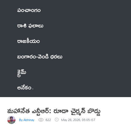
పంచాంగం
రాశి ఫలాలు
రాజకీయం
బంగారం-వెండి ధరలు
క్రైమ్
అనేకం
మహానేత ఎన్టీఆర్: రూడా చైర్మన్ బొడ్డు
By Abhinay
622
May 28, 2026, 05:05 IST