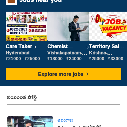
Care Taker
Chemist
Territory Sales
Production
Manager
Hyderabad
Vishakapatnam-
Krishna-
new
vijayawada
Executive
₹21000 - ₹25000
₹18000 - ₹24000
₹25000 - ₹33000
Explore more jobs
సంబంధిత పోస్ట్
తెలంగాణ