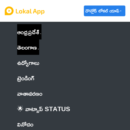
డౌన్లోడ్ లోకల్ యాప్
ఆంధ్రప్రదేశ్
తెలంగాణ
ఉద్యోగాలు
ట్రెండింగ్
వాతావరణం
🌟 వాట్సాప్ STATUS
వినోదం