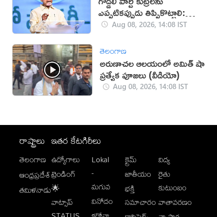
గొడ్డలి పార్టీ కుట్రలను
ఎప్పటికప్పుడు తిప్పికొట్టాలి:
చంద్రబాబు
Aug 08, 2026, 14:08 IST
తెలంగాణ
అరుణాచల ఆలయంలో అమిత్ షా
ప్రత్యేక పూజలు (వీడియో)
Aug 08, 2026, 14:08 IST
రాష్ట్రాలు
ఇతర కేటగిరీలు
తెలంగాణ
ఉద్యోగాలు
Lokal
క్రైమ్
విద్య
-
ట్రెండింగ్
జాతీయం
రైతు
ఆంధ్రప్రదేశ్
మగువ
కుటుంబం
🌟
భక్తి
తమిళనాడు
వినోదం
వాట్సాప్
సమాచారం
వాతావరణం
STATUS
కరోనా
క్లాసిఫైడ్స్
వ్యాపార