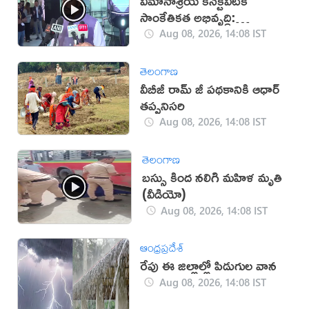
విమానాశ్రయ కనెక్టివిటీకి
సాంకేతికత అభివృద్ధి:
రామ్మోహన్ నాయుడు
Aug 08, 2026, 14:08 IST
తెలంగాణ
వీబీజీ రామ్ జీ పథకానికి ఆధార్
తప్పనిసరి
Aug 08, 2026, 14:08 IST
తెలంగాణ
బస్సు కింద నలిగి మహిళ మృతి
(వీడియో)
Aug 08, 2026, 14:08 IST
ఆంధ్రప్రదేశ్
రేపు ఈ జిల్లాల్లో పిడుగుల వాన
Aug 08, 2026, 14:08 IST