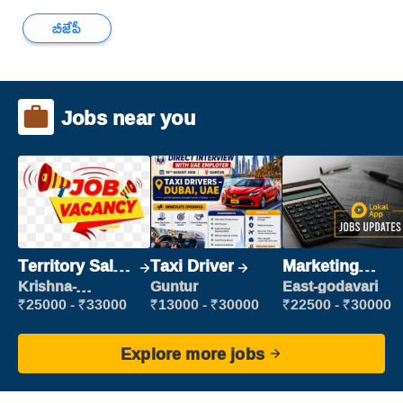
బీజేపీ
Jobs near you
Territory Sales
Taxi Driver
Marketing
Manager
Executive
Krishna-
Guntur
East-godavari
vijayawada
₹25000 - ₹33000
₹13000 - ₹30000
₹22500 - ₹30000
Explore more jobs