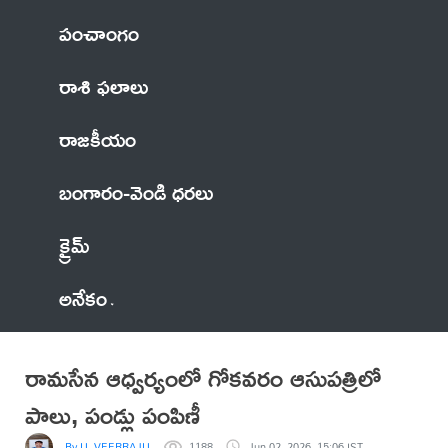
పంచాంగం
రాశి ఫలాలు
రాజకీయం
బంగారం-వెండి ధరలు
క్రైమ్
అనేకం
రామసేన ఆధ్వర్యంలో గోకవరం ఆసుపత్రిలో
పాలు, పండ్లు పంపిణీ
By U, VEERRAJU
1188
Jun 02, 2026, 15:06 IST