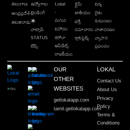
తెలంగాణ
ఉద్యోగాలు
Lokal
క్రైమ్
విద్య
-
ట్రెండింగ్
జాతీయం
రైతు
ఆంధ్రప్రదేశ్
మగువ
కుటుంబం
🌟
భక్తి
తమిళనాడు
వినోదం
వాట్సాప్
సమాచారం
వాతావరణం
STATUS
కరోనా
క్లాసిఫైడ్స్
వ్యాపార
అప్‌డేట్స్
టిప్స్
ప్రపంచం
రాజకీయం
OUR
LOKAL
OTHER
Contact Us
WEBSITES
About Us
Privacy
getlokalapp.com
Policy
tamil.getlokalapp.com
Terms &
Conditions