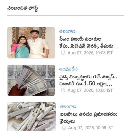
సంబంధిత పోస్ట్
తెలంగాణ
సీఎం విజయ్ విడాకుల
కేసు..పిటిషన్ వెనక్కి తీసుకున్న
భార్య సంగీత
Aug 07, 2026, 10:08 IST
ఆంధ్రప్రదేశ్
వైద్య విద్యార్థులకు గుడ్ న్యూస్..
ఏడాదికి రూ.1.50 లక్షల
స్కాలర్‌షిప్
Aug 07, 2026, 10:08 IST
తెలంగాణ
బలపాలు తినడం ప్రమాదకరం:
వైద్యులు
Aug 07, 2026, 10:08 IST