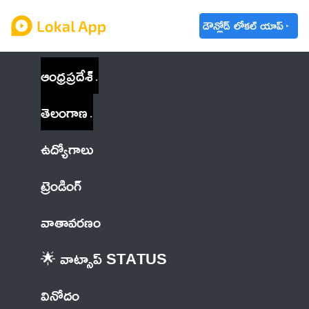
డౌన్లోడ్ లోకల్ యాప్
ఆంధ్రప్రదేశ్
తెలంగాణ
ఉద్యోగాలు
ట్రెండింగ్
వాతావరణం
🌟 వాట్సాప్ STATUS
వినోదం