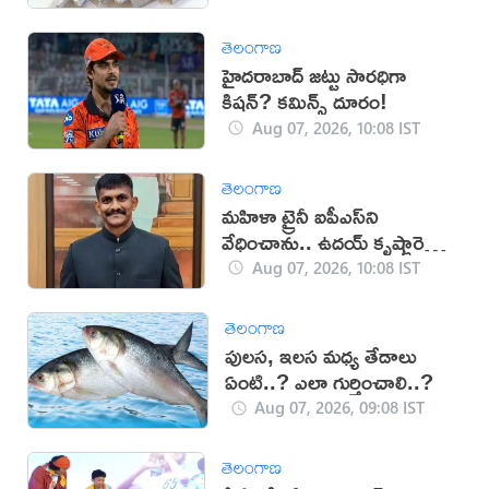
తెలంగాణ
హైదరాబాద్ జట్టు సారధిగా
కిషన్? కమిన్స్ దూరం!
Aug 07, 2026, 10:08 IST
తెలంగాణ
మహిళా ట్రైనీ ఐపీఎస్‌ని
వేధించాను.. ఉదయ్ కృష్ణారెడ్డి
నేరం అంగీకారం!
Aug 07, 2026, 10:08 IST
తెలంగాణ
పులస, ఇలస మధ్య తేడాలు
ఏంటి..? ఎలా గుర్తించాలి..?
Aug 07, 2026, 09:08 IST
తెలంగాణ