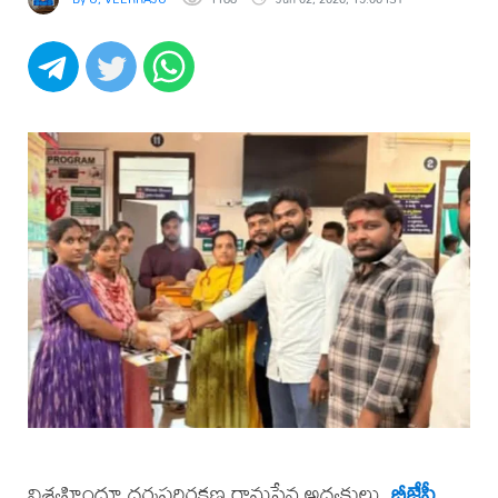
విశ్వహిందూ ధర్మపరిరక్షణ రామసేన అధ్యక్షులు,
బీజేపీ