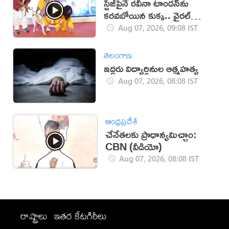
స్టేజీపైనే రవీనా టాండన్‌ను
కరవబోయిన కుక్క.. వైరల్
వీడియో
Aug 07, 2026, 09:08 IST
తెలంగాణ
ఇద్దరు విద్యార్థినుల ఆత్మహత్య
Aug 07, 2026, 08:08 IST
ఆంధ్రప్రదేశ్
చేనేతలకు ప్రాధాన్యమిచ్చాం:
CBN (వీడియో)
Aug 07, 2026, 08:08 IST
రాష్ట్రాలు
ఇతర కేటగిరీలు