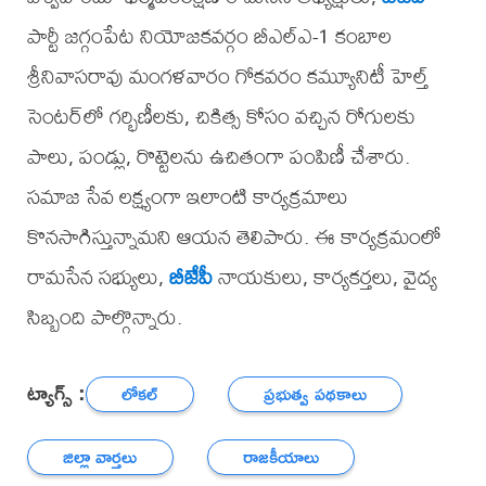
పార్టీ జగ్గంపేట నియోజకవర్గం బీఎల్ఎ-1 కంబాల
శ్రీనివాసరావు మంగళవారం గోకవరం కమ్యూనిటీ హెల్త్
సెంటర్‌లో గర్భిణీలకు, చికిత్స కోసం వచ్చిన రోగులకు
పాలు, పండ్లు, రొట్టెలను ఉచితంగా పంపిణీ చేశారు.
సమాజ సేవ లక్ష్యంగా ఇలాంటి కార్యక్రమాలు
కొనసాగిస్తున్నామని ఆయన తెలిపారు. ఈ కార్యక్రమంలో
రామసేన సభ్యులు,
బీజేపీ
నాయకులు, కార్యకర్తలు, వైద్య
సిబ్బంది పాల్గొన్నారు.
ట్యాగ్స్ :
లోకల్
ప్రభుత్వ పథకాలు
జిల్లా వార్తలు
రాజకీయాలు