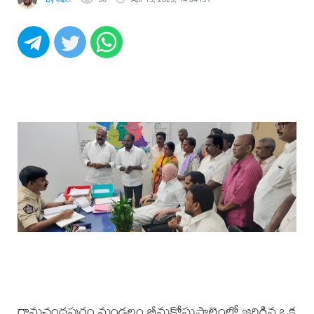
రామచంద్రపురం మండలం భీమక్రోసుపాలెంలో జరిగిన ఒక