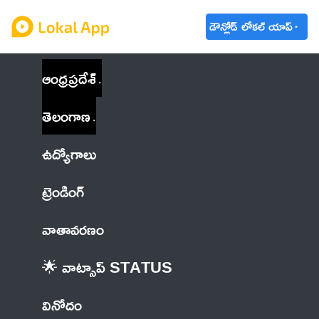
డౌన్లోడ్ లోకల్ యాప్
ఆంధ్రప్రదేశ్
తెలంగాణ
ఉద్యోగాలు
ట్రెండింగ్
వాతావరణం
🌟 వాట్సాప్ STATUS
వినోదం