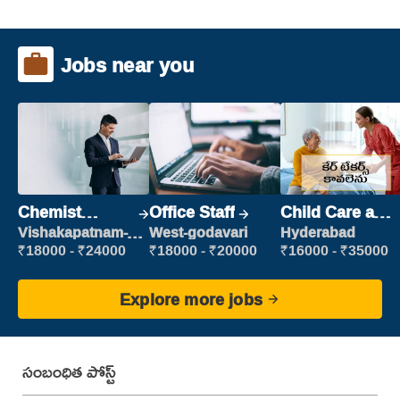
Jobs near you
Chemist
Office Staff
Child Care and
Production
Patient care
Vishakapatnam-
West-godavari
Hyderabad
new
Executive
₹18000 - ₹24000
₹18000 - ₹20000
₹16000 - ₹35000
Explore more jobs
సంబంధిత పోస్ట్