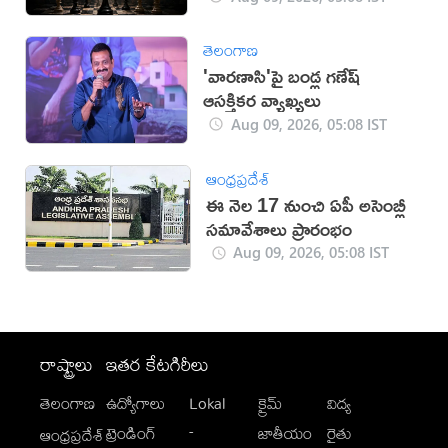
తెలంగాణ
'వారణాసి'పై బండ్ల గణేష్
ఆసక్తికర వ్యాఖ్యలు
Aug 09, 2026, 05:08 IST
ఆంధ్రప్రదేశ్
ఈ నెల 17 నుంచి ఏపీ అసెంబ్లీ
సమావేశాలు ప్రారంభం
Aug 09, 2026, 05:08 IST
రాష్ట్రాలు
ఇతర కేటగిరీలు
తెలంగాణ
ఉద్యోగాలు
Lokal
క్రైమ్
విద్య
-
ట్రెండింగ్
జాతీయం
రైతు
ఆంధ్రప్రదేశ్