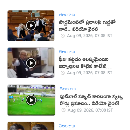
తెలంగాణ
పార్లమెంట్‌లో ప్రధానిపై గుడ్లతో
దాడి.. వీడియో వైరల్
Aug 09, 2026, 07:08 IST
తెలంగాణ
ఫీజు కట్టడం ఆలస్యమైందని
విద్యార్థినిని కొట్టిన కాలేజీ
యాజమాన్యం!(వీడియో)
Aug 09, 2026, 07:08 IST
తెలంగాణ
ఫుట్‌బాల్ మ్యాచ్‌ కారణంగా స్వల్ప
రోడ్డు ప్రమాదం.. వీడియో వైరల్!
Aug 09, 2026, 07:08 IST
తెలంగాణ