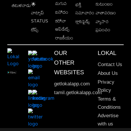
మగువ
కుటుంబం
🌟
భక్తి
తమిళనాడు
వినోదం
వాట్సాప్
సమాచారం
వాతావరణం
STATUS
కరోనా
క్లాసిఫైడ్స్
వ్యాపార
అప్‌డేట్స్
టిప్స్
ప్రపంచం
రాజకీయం
OUR
LOKAL
OTHER
Contact Us
WEBSITES
About Us
Privacy
getlokalapp.com
Policy
tamil.getlokalapp.com
Terms &
Conditions
Advertise
with us