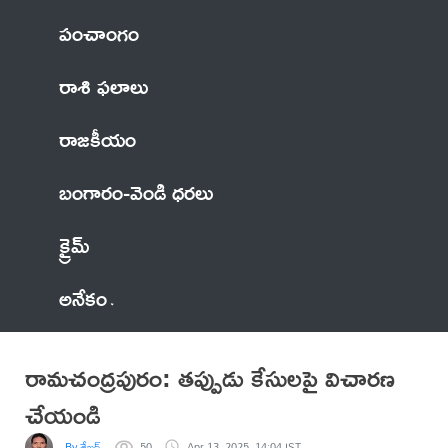
పంచాంగం
రాశి ఫలాలు
రాజకీయం
బంగారం-వెండి ధరలు
క్రైమ్
అనేకం
రామచంద్రపురం: తప్పుడు కేసులపై విచారణ
చేయండి
By శేఖర్
50
Apr 13, 2025, 14:04 IST