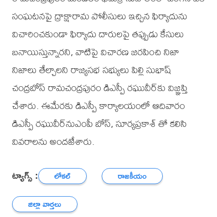
సంఘటనపై ద్రాక్షారామ పోలీసులు ఇచ్చిన ఫిర్యాదును
విచారించకుండా ఫిర్యాదు దారులపై తప్పుడు కేసులు
బనాయిస్తున్నారని, వాటిపై విచారణ జరపించి నిజా
నిజాలు తేల్చాలని రాజ్యసభ సభ్యులు పిల్లి సుభాష్‌
చంద్రబోస్‌ రామచంద్రపురం డిఎస్పీ రఘువీర్‌కు విజ్ఞప్తి
చేశారు. ఈమేరకు డిఎస్పీ కార్యాలయంలో ఆదివారం
డిఎస్పీ రఘువీర్‌నుఎంపీ బోస్, సూర్యప్రకాశ్ తో కలిసి
వివరాలను అందజేశారు.
ట్యాగ్స్ :
లోకల్
రాజకీయం
జిల్లా వార్తలు