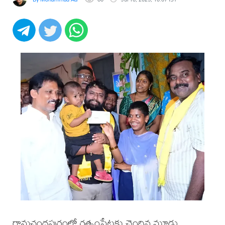
రామచంద్రపురంలో రత్నంపేటకు చెందిన మూడు