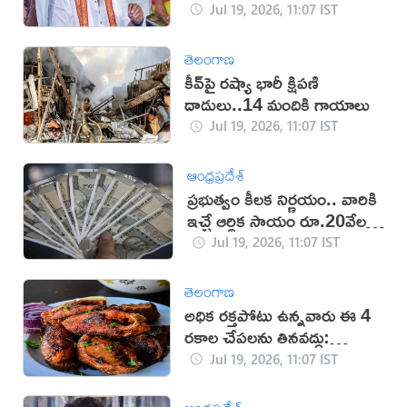
Jul 19, 2026, 11:07 IST
తెలంగాణ
కీవ్‌పై రష్యా భారీ క్షిపణి
దాడులు..14 మందికి గాయాలు
Jul 19, 2026, 11:07 IST
ఆంధ్రప్రదేశ్
ప్రభుత్వం కీలక నిర్ణయం.. వారికి
ఇచ్చే ఆర్థిక సాయం రూ.20వేలకు
పెంపు!
Jul 19, 2026, 11:07 IST
తెలంగాణ
అధిక రక్తపోటు ఉన్నవారు ఈ 4
రకాల చేపలను తినవద్దు:
నిపుణులు
Jul 19, 2026, 11:07 IST