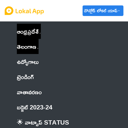
డౌన్లోడ్ లోకల్ యాప్
ఆంధ్రప్రదేశ్
తెలంగాణ
ఉద్యోగాలు
ట్రెండింగ్
వాతావరణం
బడ్జెట్ 2023-24
🌟 వాట్సాప్ STATUS