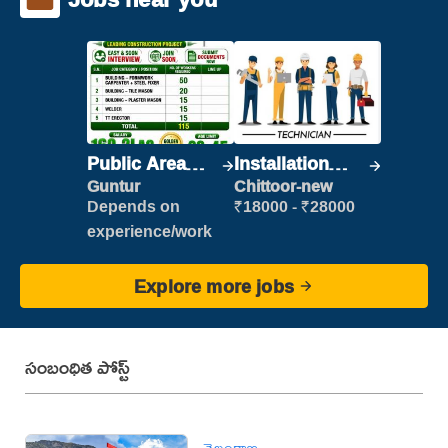
Public Area
Installation
Cleaner
Engineer/
Guntur
Chittoor-new
Helper
Depends on
₹18000 - ₹28000
experience/work
Explore more jobs
సంబంధిత పోస్ట్
తెలంగాణ