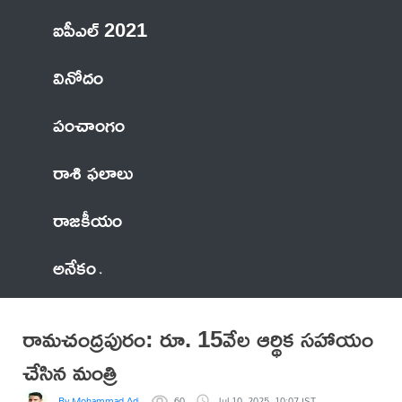
ఐపీఎల్ 2021
వినోదం
పంచాంగం
రాశి ఫలాలు
రాజకీయం
అనేకం
రామచంద్రపురం: రూ. 15వేల ఆర్థిక సహాయం
చేసిన మంత్రి
By Mohammad Adil Anwar
60
Jul 10, 2025, 10:07 IST