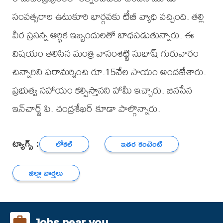
సంవత్సరాల ఉటుకూరి భార్గవకు టీబీ వ్యాధి వచ్చింది. తల్లి
వీర ప్రసన్న ఆర్థిక ఇబ్బందులతో బాధపడుతున్నారు. ఈ
విషయం తెలిసిన మంత్రి వాసంశెట్టి సుభాష్ గురువారం
చిన్నారిని పరామర్శించి రూ.15వేల సాయం అందజేశారు.
ప్రభుత్వ సహాయం కల్పిస్తానని హామీ ఇచ్చారు. జనసేన
ఇన్‌చార్జ్ పి. చంద్రశేఖర్ కూడా పాల్గొన్నారు.
ట్యాగ్స్ :
లోకల్
ఇతర కంటెంట్
జిల్లా వార్తలు
Jobs near you