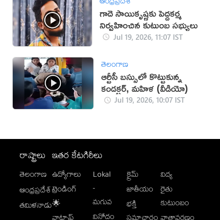
ఆంధ్రప్రదేశ్
గాదె సాయికృష్ణకు పెద్దకర్మ
నిర్వహించిన కుటుంబ సభ్యులు
Jul 19, 2026, 11:07 IST
తెలంగాణ
ఆర్టీసీ బస్సులో కొట్టుకున్న
కండక్టర్, మహిళ (వీడియో)
Jul 19, 2026, 10:07 IST
రాష్ట్రాలు
ఇతర కేటగిరీలు
తెలంగాణ
ఉద్యోగాలు
Lokal
క్రైమ్
విద్య
-
ట్రెండింగ్
జాతీయం
రైతు
ఆంధ్రప్రదేశ్
మగువ
కుటుంబం
🌟
భక్తి
తమిళనాడు
వినోదం
వాట్సాప్
సమాచారం
వాతావరణం