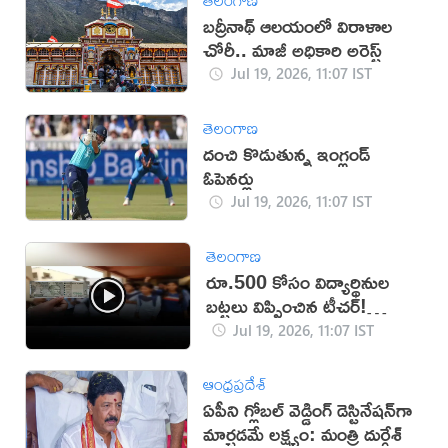
బద్రీనాథ్ ఆలయంలో విరాళాల
చోరీ.. మాజీ అధికారి అరెస్ట్
Jul 19, 2026, 11:07 IST
తెలంగాణ
దంచి కొడుతున్న ఇంగ్లండ్
ఓపెనర్లు
Jul 19, 2026, 11:07 IST
తెలంగాణ
రూ.500 కోసం విద్యార్థినుల
బట్టలు విప్పించిన టీచర్!
(వీడియో)
Jul 19, 2026, 11:07 IST
ఆంధ్రప్రదేశ్
ఏపీని గ్లోబల్ వెడ్డింగ్ డెస్టినేషన్‌గా
మార్చడమే లక్ష్యం: మంత్రి దుర్గేశ్‌