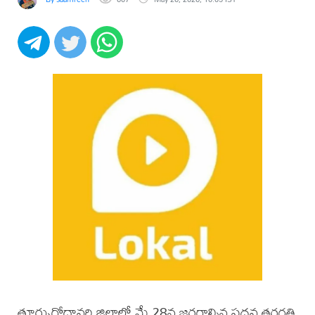
తూర్పుగోదావరి జిల్లాలో మే 28న జరగాల్సిన పదవ తరగతి