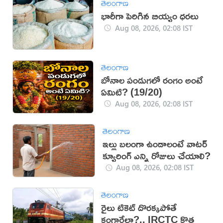
తెలంగాణ
భారీగా పెరిగిన బియ్యం ధరలు
Aug 08, 2026, 02:08 IST
తెలంగాణ
బోనాల పండుగలో రంగం అంటే
ఏమిటి? (19/20)
Aug 08, 2026, 02:08 IST
తెలంగాణ
ఇల్లు బలంగా ఉండాలంటే వాటర్
క్యూరింగ్ ఎన్ని రోజులు చేయాలి?
Aug 08, 2026, 02:08 IST
తెలంగాణ
రైలు టికెట్ దొరక్కపోతే
కంగారేలా?.. IRCTC కొత్త