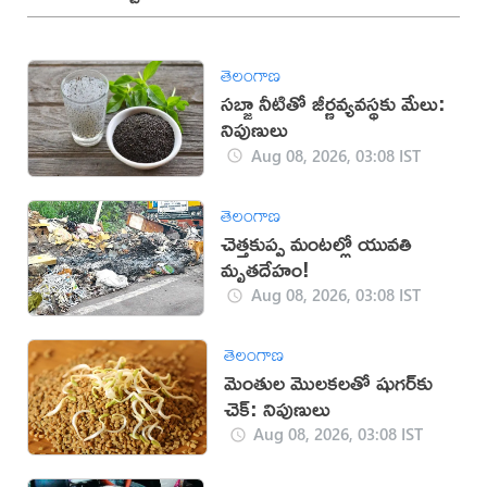
తెలంగాణ
సబ్జా నీటితో జీర్ణవ్యవస్థకు మేలు:
నిపుణులు
Aug 08, 2026, 03:08 IST
తెలంగాణ
చెత్తకుప్ప మంటల్లో యువతి
మృతదేహం!
Aug 08, 2026, 03:08 IST
తెలంగాణ
మెంతుల మొలకలతో షుగర్‌కు
చెక్: నిపుణులు
Aug 08, 2026, 03:08 IST