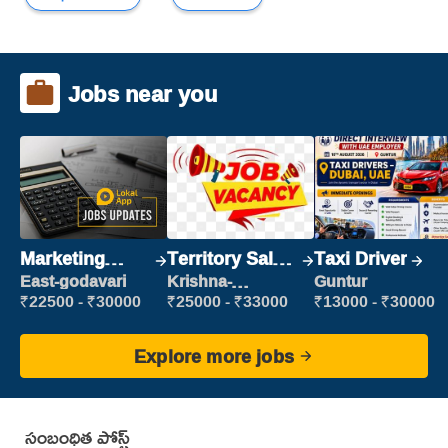
Jobs near you
Marketing
Territory Sales
Taxi Driver
Executive
Manager
East-godavari
Krishna-
Guntur
vijayawada
₹22500 - ₹30000
₹25000 - ₹33000
₹13000 - ₹30000
Explore more jobs
సంబంధిత పోస్ట్