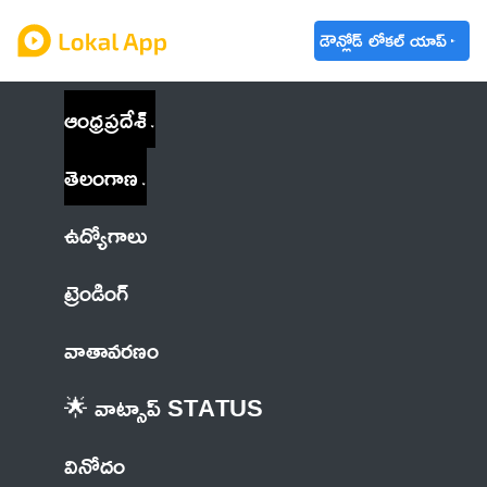
డౌన్లోడ్ లోకల్ యాప్
ఆంధ్రప్రదేశ్
తెలంగాణ
ఉద్యోగాలు
ట్రెండింగ్
వాతావరణం
🌟 వాట్సాప్ STATUS
వినోదం