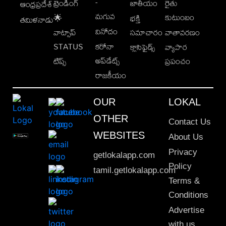
-
ట్రెండింగ్
జాతీయం
రైతు
ఆంధ్రప్రదేశ్
మగువ
కుటుంబం
🌟
భక్తి
తమిళనాడు
వినోదం
వాట్సాప్
సమాచారం
వాతావరణం
STATUS
కరోనా
క్లాసిఫైడ్స్
వ్యాపార
అప్‌డేట్స్
టిప్స్
ప్రపంచం
రాజకీయం
OUR
LOKAL
OTHER
Contact Us
WEBSITES
About Us
Privacy
getlokalapp.com
Policy
tamil.getlokalapp.com
Terms &
Conditions
Advertise
with us