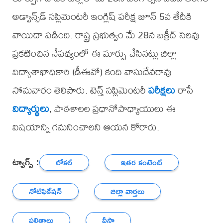
అడ్వాన్స్‌డ్ సప్లిమెంటరీ ఇంగ్లిష్ పరీక్ష జూన్ 5వ తేదీకి
వాయిదా పడింది. రాష్ట్ర ప్రభుత్వం మే 28న బక్రీద్ సెలవు
ప్రకటించిన నేపథ్యంలో ఈ మార్పు చేసినట్లు జిల్లా
విద్యాశాఖాధికారి (డీఈవో) కంది వాసుదేవరావు
సోమవారం తెలిపారు. టెన్త్ సప్లిమెంటరీ
పరీక్షలు
రాసే
విద్యార్థులు
, పాఠశాలల ప్రధానోపాధ్యాయులు ఈ
విషయాన్ని గమనించాలని ఆయన కోరారు.
ట్యాగ్స్ :
లోకల్
ఇతర కంటెంట్
నోటిఫికేషన్
జిల్లా వార్తలు
ఫలితాలు
వీసా