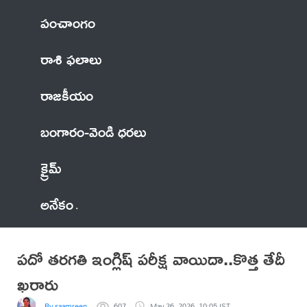
పంచాంగం
రాశి ఫలాలు
రాజకీయం
బంగారం-వెండి ధరలు
క్రైమ్
అనేకం
పదో తరగతి ఇంగ్లిష్ పరీక్ష వాయిదా..కొత్త తేదీ
ఖరారు
By saamreen
607
May 26, 2026, 10:05 IST