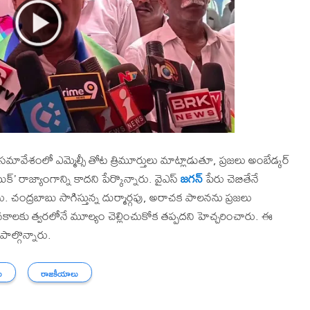
ావేశంలో ఎమ్మెల్సీ తోట త్రిమూర్తులు మాట్లాడుతూ, ప్రజలు అంబేడ్కర్
ుక్’ రాజ్యాంగాన్ని కాదని పేర్కొన్నారు. వైఎస్
జగన్
పేరు చెబితేనే
 చంద్రబాబు సాగిస్తున్న దుర్మార్గపు, అరాచక పాలనను ప్రజలు
కాలకు త్వరలోనే మూల్యం చెల్లించుకోక తప్పదని హెచ్చరించారు. ఈ
ాల్గొన్నారు.
ు
రాజకీయాలు