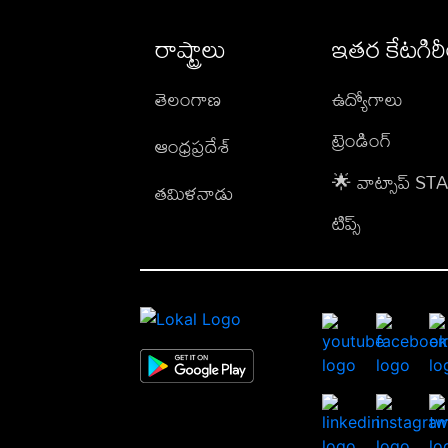
రాష్ట్రాలు
ఇతర కేటగిర
తెలంగాణ
ఉద్యోగాలు
ట్రెండింగ్
ఆంధ్రప్రదేశ్
🌟 వాట్సాప్ S
తమిళనాడు
టిప్స్