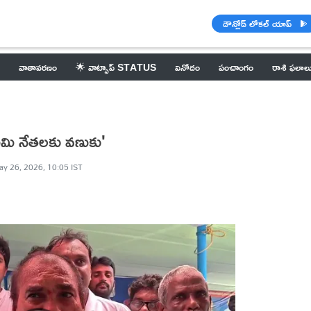
డౌన్లోడ్ లోకల్ యాప్
వాతావరణం
🌟 వాట్సాప్ STATUS
వినోదం
పంచాంగం
రాశి ఫలాల
టమి నేతలకు వణుకు'
y 26, 2026, 10:05 IST