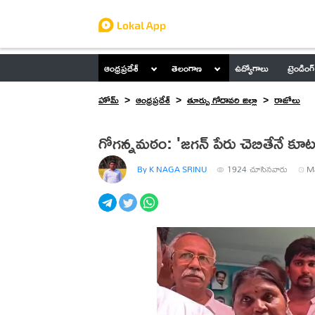
ఆంధ్రప్రదేశ్
తెలంగాణ
ఉద్యోగాలు
ట్రెండింగ్
హోమ్
ఆంధ్రప్రదేశ్
తూర్పు గోదావరి జిల్లా
రాజోలు
గోగన్నమఠం: 'జగన్ పేరు చెబితేనే కూ
By K NAGA SRINU
1924
చూసినవారు
Ma