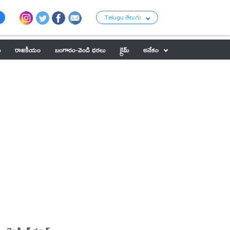
Telugu తెలుగు
ు
రాజకీయం
బంగారం-వెండి ధరలు
క్రైమ్
అనేకం