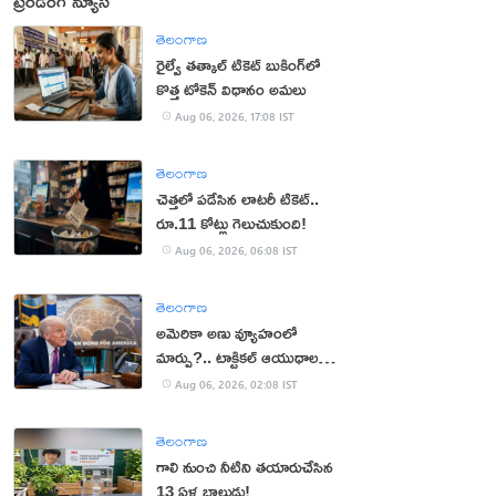
ట్రెండింగ్ న్యూస్
తెలంగాణ
రైల్వే తత్కాల్ టికెట్ బుకింగ్‌లో
కొత్త టోకెన్ విధానం అమలు
Aug 06, 2026, 17:08 IST
తెలంగాణ
చెత్తలో పడేసిన లాటరీ టికెట్..
రూ.11 కోట్లు గెలుచుకుంది!
Aug 06, 2026, 06:08 IST
తెలంగాణ
అమెరికా అణు వ్యూహంలో
మార్పు?.. టాక్టికల్ ఆయుధాలకు
ప్రాధాన్యం!
Aug 06, 2026, 02:08 IST
తెలంగాణ
గాలి నుంచి నీటిని తయారుచేసిన
13 ఏళ్ల బాలుడు!