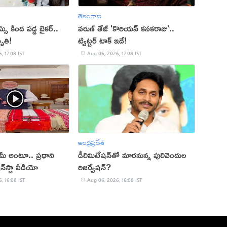
తెలంగాణ
 కింద పడ్డ బైకర్..
వరుణ్ తేజ్ 'కొరియన్ కనకరాజు'..
ృతి!
ట్విట్టర్ టాక్ ఇదే!
, 17:08 IST
Aug 06, 2026, 17:08 IST
ఆంధ్రప్రదేశ్
్ మీ అంటూ.. ప్రధాని
డీలిమిటేషన్‌తో మారనున్న పులివెందుల
‌స్టా వీడియో
రిజర్వేషన్?
, 16:08 IST
Aug 06, 2026, 16:08 IST