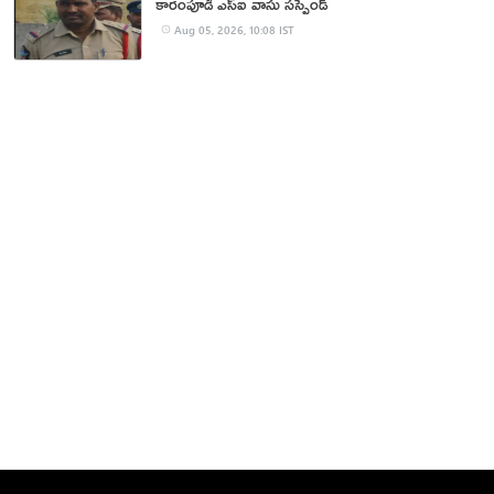
కారంపూడి ఎస్ఐ వాసు స‌స్పెండ్‌
Aug 05, 2026, 10:08 IST