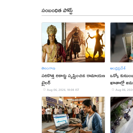
సంబంధిత పోస్ట్
తెలంగాణ
ఆంధ్రప్రదేశ్
సరికొత్త రికార్డు సృష్టించిన రామాయణ
ఒక్కో కుటుంబ
ట్రైలర్‌
ఖాతాల్లో జ‌
ప్ర‌భుత్వం..!
Aug 06, 2026, 18:08 IST
Aug 06, 2026