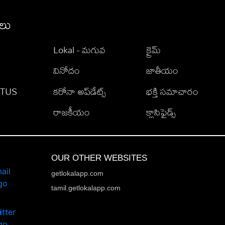
ీలు
Lokal - మగువ
క్రైమ్
వినోదం
జాతీయం
TATUS
కరోనా అప్‌డేట్స్
భక్తి సమాచారం
రాజకీయం
క్లాసిఫైడ్స్
OUR OTHER WEBSITES
getlokalapp.com
tamil.getlokalapp.com