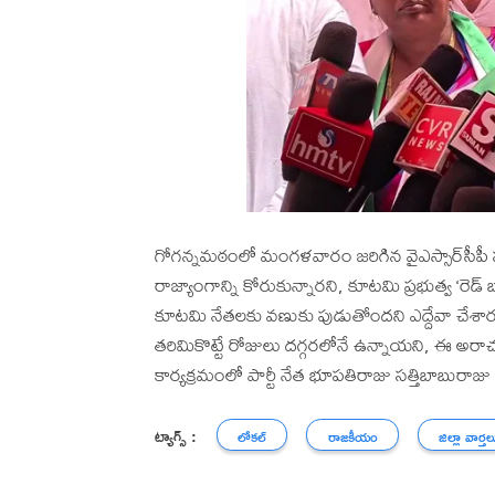
గోగన్నమఠంలో మంగళవారం జరిగిన వైఎస్సార్‌సీపీ సమ
రాజ్యాంగాన్ని కోరుకున్నారని, కూటమి ప్రభుత్వ ‘రెడ్ బ
కూటమి నేతలకు వణుకు పుడుతోందని ఎద్దేవా చేశారు.
తరిమికొట్టే రోజులు దగ్గరలోనే ఉన్నాయని, ఈ అరాచ
కార్యక్రమంలో పార్టీ నేత భూపతిరాజు సత్తిబాబురాజు ప
ట్యాగ్స్ :
లోకల్
రాజకీయం
జిల్లా వార్తల