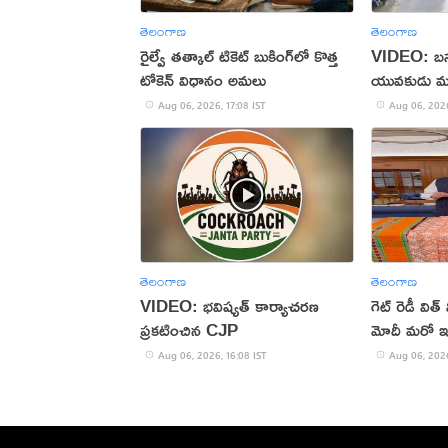
తెలంగాణ
తెలంగాణ
రైల్వే తత్కాల్ టికెట్ బుకింగ్‌లో కొత్త
VIDEO: బస్సు
టోకెన్ విధానం అమలు
యువకుడు మ
Aug 06, 2026, 17:08 IST
Aug 06, 2026
తెలంగాణ
తెలంగాణ
VIDEO: భవిష్యత్ కార్యాచరణ
గెట్ రెడీ విత
ప్రకటించిన CJP
మోదీ మరో ఇన్
Aug 06, 2026, 16:08 IST
Aug 06, 2026