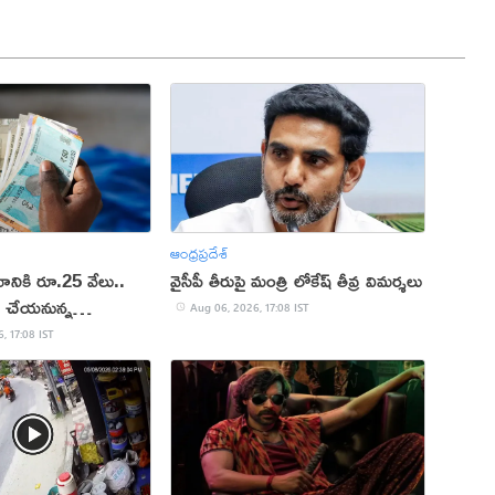
ఆంధ్రప్రదేశ్
ానికి రూ.25 వేలు..
వైసీపీ తీరుపై మంత్రి లోకేష్ తీవ్ర విమర్శలు
మ చేయ‌నున్న
Aug 06, 2026, 17:08 IST
, 17:08 IST