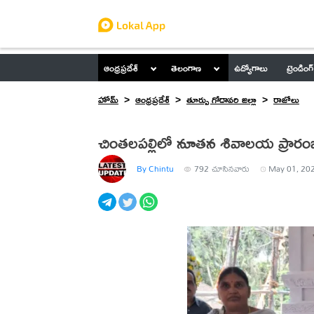
ఆంధ్రప్రదేశ్
తెలంగాణ
ఉద్యోగాలు
ట్రెండింగ్
హోమ్
ఆంధ్రప్రదేశ్
తూర్పు గోదావరి జిల్లా
రాజోలు
చింతలపల్లిలో నూతన శివాలయ ప్రారంభం:
By Chintu
792
చూసినవారు
May 01, 202