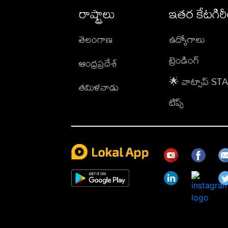
రాష్ట్రాలు
ఇతర కేటగిర
తెలంగాణ
ఉద్యోగాలు
ట్రెండింగ్
ఆంధ్రప్రదేశ్
🌟 వాట్సాప్ S
తమిళనాడు
టిప్స్