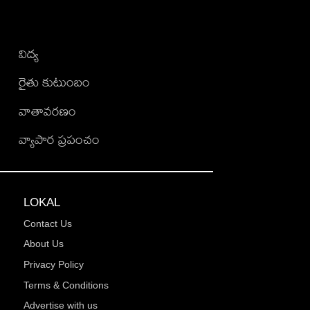
విద్య
రైతు కుటుంబం
వాతావరణం
వ్యాపార ప్రపంచం
LOKAL
Contact Us
About Us
Privacy Policy
Terms & Conditions
Advertise with us