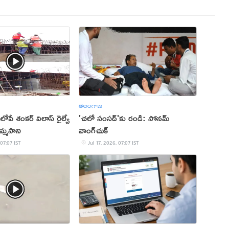
తెలంగాణ
లోపే శంకర్ విలాస్ రైల్వే
'చలో సంసద్'కు రండి: సోనమ్
పెమ్మసాని
వాంగ్‌చుక్
 07:07 IST
Jul 17, 2026, 07:07 IST