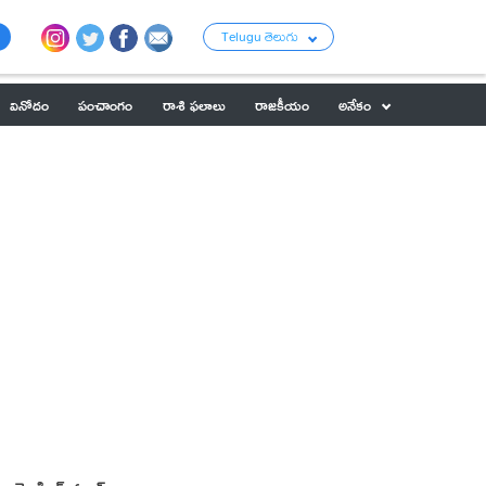
Telugu తెలుగు
వినోదం
పంచాంగం
రాశి ఫలాలు
రాజకీయం
అనేకం