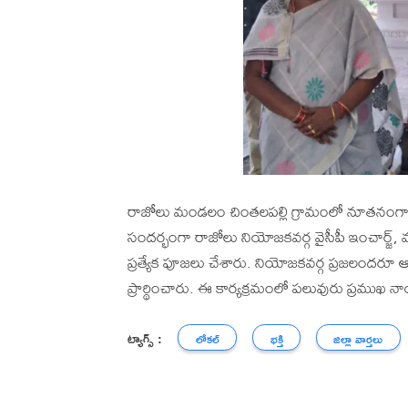
రాజోలు మండలం చింతలపల్లి గ్రామంలో నూతనంగా నిర్
సందర్భంగా రాజోలు నియోజకవర్గ వైసీపీ ఇంచార్జ్, మాజీ
ప్రత్యేక పూజలు చేశారు. నియోజకవర్గ ప్రజలంద
ప్రార్థించారు. ఈ కార్యక్రమంలో పలువురు ప్రముఖ నాయ
ట్యాగ్స్ :
లోకల్
భక్తి
జిల్లా వార్తలు