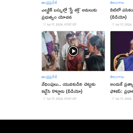
ఆంధ్రప్రదేశ్
తెలంగాణ
ఎలక్ట్రిక్ బస్సుల్లో 'స్త్రీ శక్తి' అమలుకు
నీటిలో పసి
ప్రభుత్వం యోచన
(వీడియో)
Jul 17, 2026, 07:07 IST
Jul 17, 2026,
ఆంధ్రప్రదేశ్
తెలంగాణ
వేధింపులు.. యువకుడిని చెట్టుకు
అందుకే ప్రత
కట్టేసి కొట్టారు (వీడియో)
ఫోకస్‌: ప్రధా
Jul 17, 2026, 07:07 IST
Jul 17, 2026,