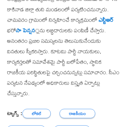
కాకినాడ జిల్లా తుని మండలంలో పర్యటించనున్నారు.
చామవరం గ్రామంలో నిర్వహించే కార్యక్రమంలో
ఎన్టీఆర్
భరో
సా పెన్షన
్లను లబ్ధిదారులకు పంపిణీ చేస్తారు.
అనంతరం ప్రజల సమస్యలను తెలుసుకునేందుకు
వినతులు స్వీకరిస్తారు. కూటమి పార్టీ నాయకులు,
కార్యకర్తలతో సమావేశమై పార్టీ బలోపేతం, స్థానిక
రాజకీయ పరిస్థితులపై చర్చించనున్నట్లు సమాచారం. సీఎం
పర్యటన నేపథ్యంలో అధికారులు విస్తృత ఏర్పాట్లు
చేస్తున్నారు.
ట్యాగ్స్ :
లోకల్
రాజకీయం