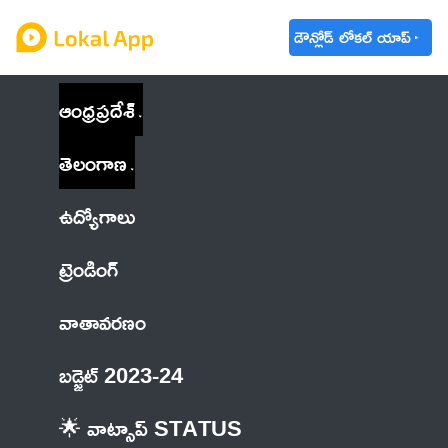
డౌన్లోడ్ లోకల్ యాప్
ఆంధ్రప్రదేశ్
తెలంగాణ
ఉద్యోగాలు
ట్రెండింగ్
వాతావరణం
బడ్జెట్ 2023-24
🌟 వాట్సాప్ STATUS