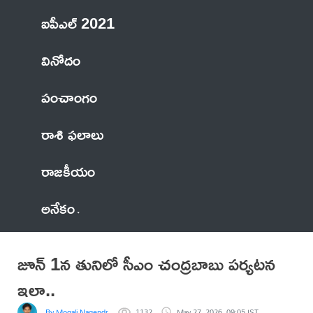
ఐపీఎల్ 2021
వినోదం
పంచాంగం
రాశి ఫలాలు
రాజకీయం
అనేకం
జూన్ 1న తునిలో సీఎం చంద్రబాబు పర్యటన
ఇలా..
By Mogali Nagendra
1132
May 27, 2026, 09:05 IST