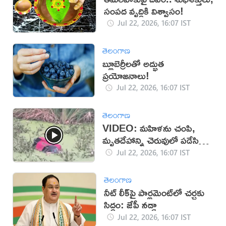
సంపద వృద్ధికి విశ్వాసం!
Jul 22, 2026, 16:07 IST
తెలంగాణ
బ్లూబెర్రీలతో అద్భుత
ప్రయోజనాలు!
Jul 22, 2026, 16:07 IST
తెలంగాణ
VIDEO: మహిళను చంపి,
మృతదేహాన్ని చెరువులో పడేసిన
దుండగులు!
Jul 22, 2026, 16:07 IST
తెలంగాణ
నీట్ లీక్‌పై పార్లమెంట్‌లో చర్చకు
సిద్ధం: జేపీ నడ్డా
Jul 22, 2026, 16:07 IST