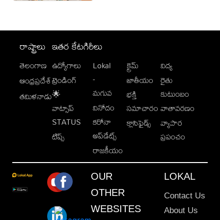
రాష్ట్రాలు
ఇతర కేటగిరీలు
తెలంగాణ
ఉద్యోగాలు
Lokal
క్రైమ్
విద్య
-
ట్రెండింగ్
జాతీయం
రైతు
ఆంధ్రప్రదేశ్
మగువ
కుటుంబం
🌟
భక్తి
తమిళనాడు
వినోదం
వాట్సాప్
సమాచారం
వాతావరణం
STATUS
కరోనా
క్లాసిఫైడ్స్
వ్యాపార
అప్‌డేట్స్
టిప్స్
ప్రపంచం
రాజకీయం
OUR
LOKAL
OTHER
Contact Us
WEBSITES
About Us