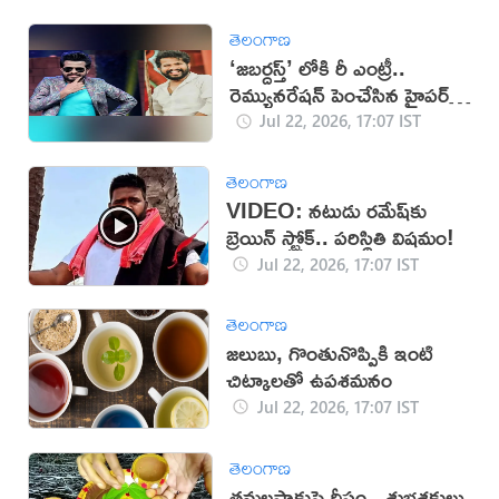
తెలంగాణ
‘జబర్దస్త్’ లోకి రీ ఎంట్రీ..
రెమ్యునరేషన్ పెంచేసిన హైపర్
ఆది!
Jul 22, 2026, 17:07 IST
తెలంగాణ
VIDEO: నటుడు రమేష్‌‌కు
బ్రెయిన్ స్ట్రోక్.. పరిస్థితి విషమం!
Jul 22, 2026, 17:07 IST
తెలంగాణ
జలుబు, గొంతునొప్పికి ఇంటి
చిట్కాలతో ఉపశమనం
Jul 22, 2026, 17:07 IST
తెలంగాణ
తమలపాకుపై దీపం.. శుభశక్తులు,