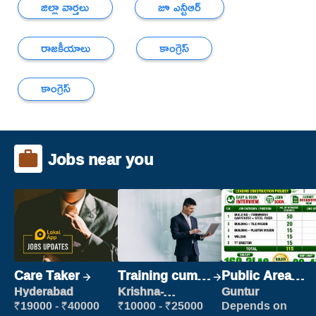
జిల్లా వార్తలు
జూ ఎన్టీఆర్
రాజకీయాలు
కాంగ్రెస్
కాంగ్రెస్
Jobs near you
Care Taker
Training cum
Public Area
Placement
Cleaner
Hyderabad
Krishna-
Guntur
vijayawada
₹19000 - ₹40000
₹10000 - ₹25000
Depends on