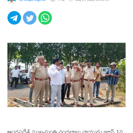
ఆంధ్రప్రదేశ్ ముఖ్యమంత్రి చంద్రబాబు నాయుడు జూన్ 1న