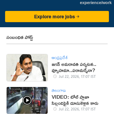
experience/work
Explore more jobs
సంబంధిత పోస్ట్
ఆంధ్రప్రదేశ్
జగన్ అమరావతి పర్యటన..
వ్యూహమా..పరామర్శేనా?
Jul 22, 2026, 17:07 IST
తెలంగాణ
VIDEO: టోల్ ప్లాజా
సిబ్బందిపైకి దూసుకెళ్లిన కారు
Jul 22, 2026, 17:07 IST