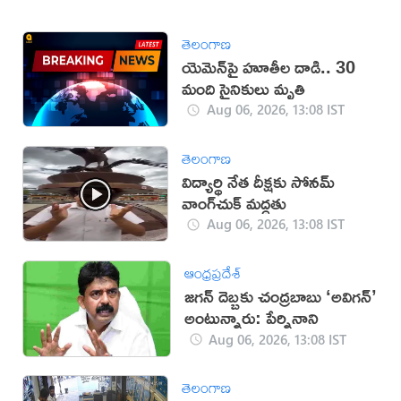
తెలంగాణ
యెమెన్‌పై హూతీల దాడి.. 30
మంది సైనికులు మృతి
Aug 06, 2026, 13:08 IST
తెలంగాణ
విద్యార్థి నేత దీక్షకు సోనమ్
వాంగ్‌చుక్ మద్దతు
Aug 06, 2026, 13:08 IST
ఆంధ్రప్రదేశ్
జగన్ దెబ్బకు చంద్రబాబు ‘అవిగన్’
అంటున్నారు: పేర్నినాని
Aug 06, 2026, 13:08 IST
తెలంగాణ