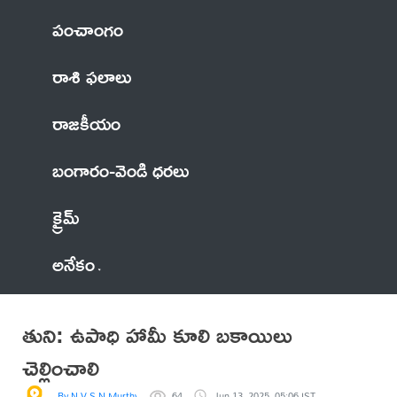
పంచాంగం
రాశి ఫలాలు
రాజకీయం
బంగారం-వెండి ధరలు
క్రైమ్
అనేకం
తుని: ఉపాధి హామీ కూలి బకాయిలు
చెల్లించాలి
By N V S N Murthy
64
Jun 13, 2025, 05:06 IST