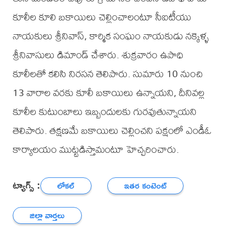
కూలీల కూలి బకాయిలు చెల్లించాలంటూ సీఐటీయు
నాయకులు శ్రీనివాస్, కార్మిక సంఘం నాయకుడు నక్కెళ్ళ
శ్రీనివాసులు డిమాండ్ చేశారు. శుక్రవారం ఉపాధి
కూలీలతో కలిసి నిరసన తెలిపారు. సుమారు 10 నుంచి
13 వారాల వరకు కూలీ బకాయిలు ఉన్నాయని, దీనివల్ల
కూలీల కుటుంబాలు ఇబ్బందులకు గురవుతున్నాయని
తెలిపారు. తక్షణమే బకాయిలు చెల్లించని పక్షంలో ఎండీఓ
కార్యాలయం ముట్టడిస్తామంటూ హెచ్చరించారు.
ట్యాగ్స్ :
లోకల్
ఇతర కంటెంట్
జిల్లా వార్తలు