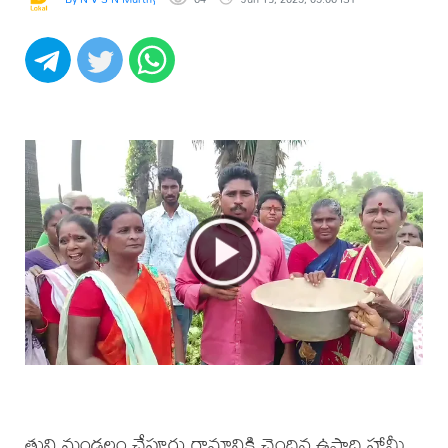
తుని మండలం చేపూరు గ్రామానికి చెందిన ఉపాధి హామీ