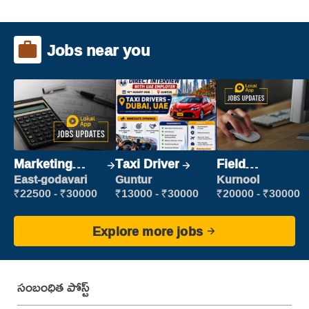
Jobs near you
Marketing
Taxi Driver
Field
Executive
Marketing
East-godavari
Guntur
Kurnool
Executive
₹22500 - ₹30000
₹13000 - ₹30000
₹20000 - ₹30000
Explore more jobs
సంబంధిత పోస్ట్