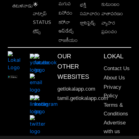
మగువ
కుటుంబం
🌟
భక్తి
తమిళనాడు
వినోదం
వాట్సాప్
సమాచారం
వాతావరణం
STATUS
కరోనా
క్లాసిఫైడ్స్
వ్యాపార
అప్‌డేట్స్
టిప్స్
ప్రపంచం
రాజకీయం
OUR
LOKAL
OTHER
Contact Us
WEBSITES
About Us
Privacy
getlokalapp.com
Policy
tamil.getlokalapp.com
Terms &
Conditions
Advertise
with us