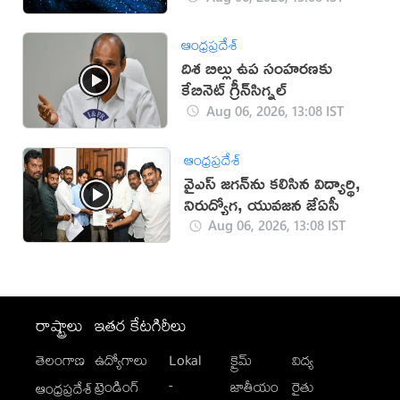
ఆంధ్రప్రదేశ్
దిశ బిల్లు ఉప సంహ‌ర‌ణ‌కు
కేబినెట్ గ్రీన్‌సిగ్న‌ల్‌
Aug 06, 2026, 13:08 IST
ఆంధ్రప్రదేశ్
వైఎస్‌ జగన్‌ను కలిసిన విద్యార్థి,
నిరుద్యోగ, యువజన జేఏసీ
Aug 06, 2026, 13:08 IST
రాష్ట్రాలు
ఇతర కేటగిరీలు
తెలంగాణ
ఉద్యోగాలు
Lokal
క్రైమ్
విద్య
-
ట్రెండింగ్
జాతీయం
రైతు
ఆంధ్రప్రదేశ్