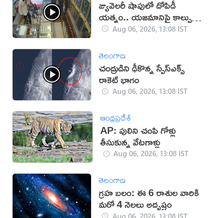
జ్యువెలరీ షాపులో దోపిడీ
యత్నం.. యజమానిపై కాల్పులు
(వీడియో)
Aug 06, 2026, 13:08 IST
తెలంగాణ
చంద్రుడిని ఢీకొన్న స్పేస్‌ఎక్స్
రాకెట్ భాగం
Aug 06, 2026, 13:08 IST
ఆంధ్రప్రదేశ్
AP: పులిని చంపి గోళ్లు
తీసుకున్న వేటగాళ్లు
Aug 06, 2026, 13:08 IST
తెలంగాణ
గ్రహ బలం: ఈ 6 రాశుల వారికి
మరో 4 నెలలు అదృష్టం
Aug 06, 2026, 13:08 IST