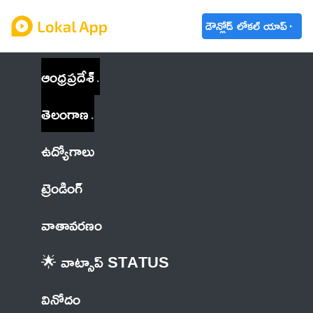
డౌన్లోడ్ లోకల్ యాప్
ఆంధ్రప్రదేశ్
తెలంగాణ
ఉద్యోగాలు
ట్రెండింగ్
వాతావరణం
🌟 వాట్సాప్ STATUS
వినోదం