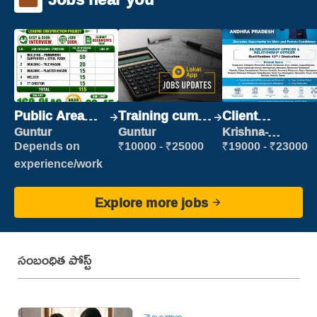
Public Area
Training cum
Client
Cleaner
Placement
Relationship
Guntur
Guntur
Krishna-
vijayawada
Executive
Depends on
₹10000 - ₹25000
₹19000 - ₹23000
experience/work
Explore more jobs
సంబంధిత పోస్ట్
తెలంగాణ