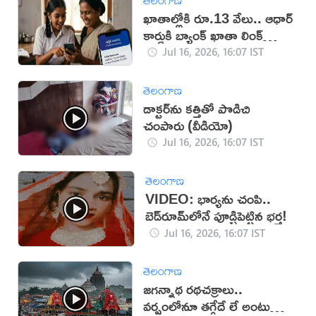
ఖాతాల్లోకి రూ.13 వేలు.. ఆధార్
కార్డుకి బ్యాంక్ ఖాతా లింక్
తప్పనిసరి!
Jul 16, 2026, 16:07 IST
తెలంగాణ
డాక్టర్‌ను కత్తితో పొడిచి
చంపారు (వీడియో)
Jul 16, 2026, 16:07 IST
తెలంగాణ
VIDEO: భార్యను చంపి..
బెడ్‌రూమ్‌లోనే పూడ్చిపెట్టిన భర్త!
Jul 16, 2026, 16:07 IST
తెలంగాణ
జగన్నాథ రథచక్రాలు..
వర్షంలోనూ తగ్గేదే లే అంటున్న