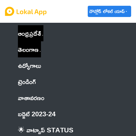
డౌన్లోడ్ లోకల్ యాప్
ఆంధ్రప్రదేశ్
తెలంగాణ
ఉద్యోగాలు
ట్రెండింగ్
వాతావరణం
బడ్జెట్ 2023-24
🌟 వాట్సాప్ STATUS