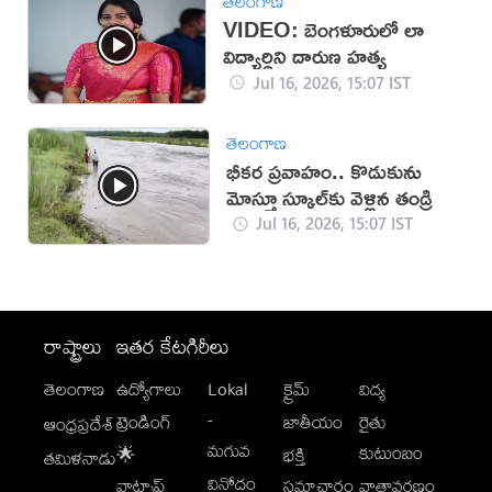
తెలంగాణ
VIDEO: బెంగళూరులో లా
విద్యార్థిని దారుణ హత్య
Jul 16, 2026, 15:07 IST
తెలంగాణ
భీకర ప్రవాహం.. కొడుకును
మోస్తూ స్కూల్‌కు వెళ్లిన తండ్రి
Jul 16, 2026, 15:07 IST
రాష్ట్రాలు
ఇతర కేటగిరీలు
తెలంగాణ
ఉద్యోగాలు
Lokal
క్రైమ్
విద్య
-
ట్రెండింగ్
జాతీయం
రైతు
ఆంధ్రప్రదేశ్
మగువ
కుటుంబం
🌟
భక్తి
తమిళనాడు
వినోదం
వాట్సాప్
సమాచారం
వాతావరణం