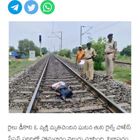
రైలు ఢీకొని ఓ వ్యక్తి మృతిచెందిన ఘటన తుని రైల్వే పోలీస్
స్టేషన్ పరిధిలో సోమవారం వెలుగు చూసింది. పిఠాపురం