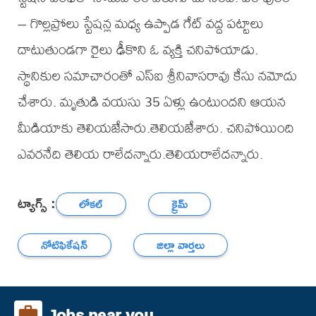
– గొల్లప్రోలు స్టేషన్ల మధ్య ఉప్పాడ గేట్ వద్ద పట్టాలు
దాటుతుండగా రైలు ఢీకొని ఓ వ్యక్తి చనిపోయాడు.
స్థానికుల సమాచారంతో ఎస్ఐ శ్రీనివాసరావు కేసు నమోదు
చేశారు. మృతుడి వయసు 35 ఏళ్లు ఉంటుందని ఆయన
మీడియాకు తెలియజేసారు.తెలియజేశారు. చనిపోయింది
ఎవరనేది తెలియ రాలేదన్నారు.తెలియరాలేదన్నారు.
ట్యాగ్స్ :
లోకల్
క్రైమ్
నోటిఫికేషన్
జిల్లా వార్తలు
Jobs near you