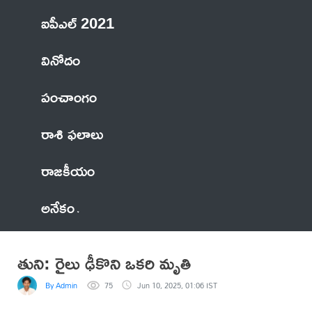
ఐపీఎల్ 2021
వినోదం
పంచాంగం
రాశి ఫలాలు
రాజకీయం
అనేకం
తుని: రైలు ఢీకొని ఒకరి మృతి
By Admin
75
Jun 10, 2025, 01:06 IST