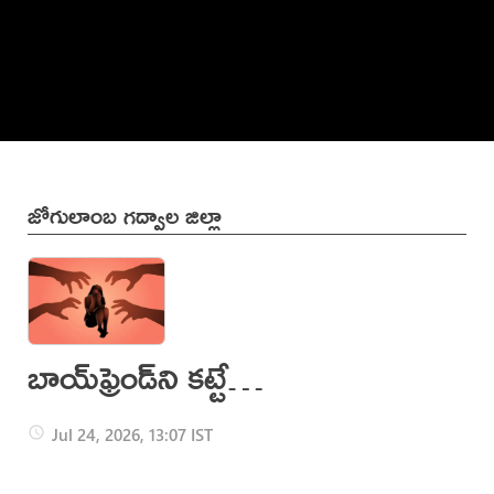
జోగులాంబ గద్వాల జిల్లా
బాయ్‌ఫ్రెండ్‌ని కట్టేసి..
నీట్‌ విద్యార్థినిపై
Jul 24, 2026, 13:07 IST
సామూహిక