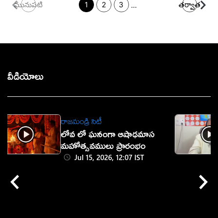
...
మునుపటి
1
2
3
తర్వాత
వీడియోలు
రాజమండ్రి సిటీ
లోవ లో ఘనంగా ఆషాఢమాస
మహోత్సవములు ప్రారంభం
Jul 15, 2026, 12:07 IST