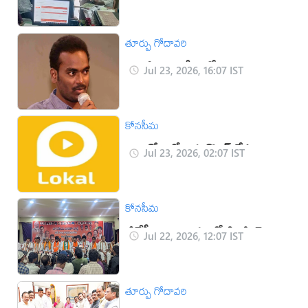
పరిశీలన: 384 మంది తొలగింపుకు
సూచన
తూర్పు గోదావరి
ప్రజాస్వామ్య దేశంలో నిరంకుశత్వం
Jul 23, 2026, 16:07 IST
చెల్లదు -గారా అజయ్ కుమార్
కోనసీమ
ఐదు రోజుల్లో ఆరు కొవిడ్ కేసులు
Jul 23, 2026, 02:07 IST
నమోదు
కోనసీమ
బీజేపీ కార్యాలయంలో ఓబిసి మోర్చా
Jul 22, 2026, 12:07 IST
కార్యవర్గ సమావేశం
తూర్పు గోదావరి