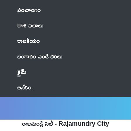
పంచాంగం
రాశి ఫలాలు
రాజకీయం
బంగారం-వెండి ధరలు
క్రైమ్
అనేకం
రాజమండ్రి సిటీ - Rajamundry City