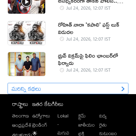
అసభ్యకరంగా తాకిన పోలీస్‌..
వీడియో వైరల్‌
Jul 24, 2026, 12:07 IST
రోహిత్ నారా 'కపాలి' ఫస్ట్ లుక్
విడుదల
Jul 24, 2026, 12:07 IST
ధ్రువ్ విక్రమ్‌పై ఫిలిం ఛాంబర్‌లో
ఫిర్యాదు
Jul 24, 2026, 12:07 IST
మరిన్ని కథలు
రాష్ట్రాలు
ఇతర కేటగిరీలు
తెలంగాణ
ఉద్యోగాలు
Lokal
క్రైమ్
విద్య
-
ట్రెండింగ్
జాతీయం
రైతు
ఆంధ్రప్రదేశ్
మగువ
కుటుంబం
🌟
భక్తి
తమిళనాడు