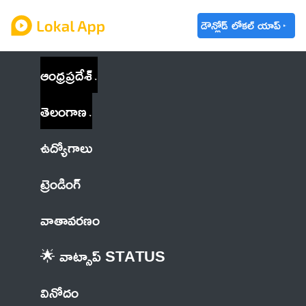
డౌన్లోడ్ లోకల్ యాప్
ఆంధ్రప్రదేశ్
తెలంగాణ
ఉద్యోగాలు
ట్రెండింగ్
వాతావరణం
🌟 వాట్సాప్ STATUS
వినోదం