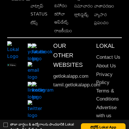
వినోదం
వాట్సాప్
సమాచారం
వాతావరణం
STATUS
కరోనా
క్లాసిఫైడ్స్
వ్యాపార
అప్‌డేట్స్
టిప్స్
ప్రపంచం
రాజకీయం
OUR
LOKAL
OTHER
Contact Us
WEBSITES
About Us
Privacy
getlokalapp.com
Policy
tamil.getlokalapp.com
Terms &
Conditions
Advertise
with us
Sitemap
తాజా వార్తలు & ఉద్యోగాలను పొందడానికి Lokal
డౌన్లోడ్ Lokal App