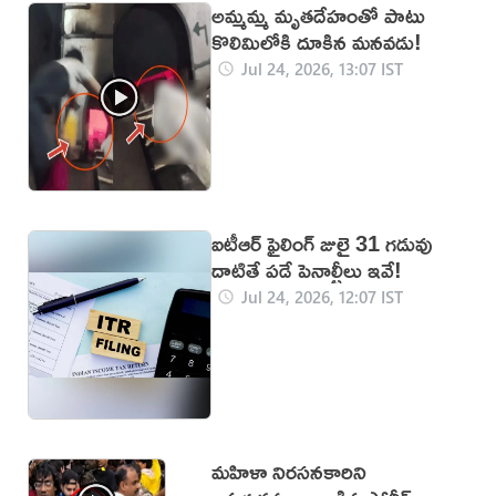
అమ్మమ్మ మృతదేహంతో పాటు
కొలిమిలోకి దూకిన మనవడు!
అత్యాచారం
Jul 24, 2026, 13:07 IST
ఐటీఆర్ ఫైలింగ్ జులై 31 గడువు
దాటితే పడే పెనాల్టీలు ఇవే!
Jul 24, 2026, 12:07 IST
మహిళా నిరసనకారిని