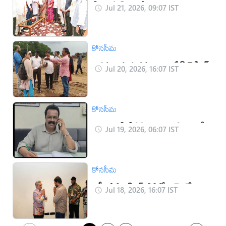
పొగాకు పై జిఎస్టి శాతాన్ని
Jul 21, 2026, 09:07 IST
తగ్గించాలని కేంద్రమంత్రికి వినతి
కోనసీమ
అక్రమ ఇసుక తవ్వకాలు: 13 డ్రెడ్జింగ్
Jul 20, 2026, 16:07 IST
బోట్లు సీజ్
కోనసీమ
రాజమండ్రి డిపో నుంచి ఆషాడం దేవి
Jul 19, 2026, 06:07 IST
దర్శనం యాత్ర
కోనసీమ
ఎస్పీబీ సింగింగ్ షోలో ఎమ్మెల్యే
Jul 18, 2026, 16:07 IST
ఆదిరెడ్డి శ్రీనివాస్