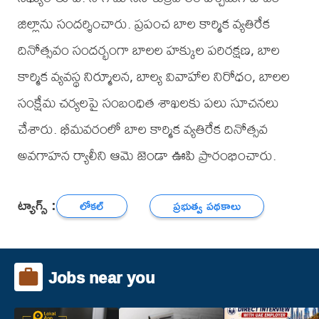
జిల్లాను సందర్శించారు. ప్రపంచ బాల కార్మిక వ్యతిరేక
దినోత్సవం సందర్భంగా బాలల హక్కుల పరిరక్షణ, బాల
కార్మిక వ్యవస్థ నిర్మూలన, బాల్య వివాహాల నిరోధం, బాలల
సంక్షేమ చర్యలపై సంబంధిత శాఖలకు పలు సూచనలు
చేశారు. భీమవరంలో బాల కార్మిక వ్యతిరేక దినోత్సవ
అవగాహన ర్యాలీని ఆమె జెండా ఊపి ప్రారంభించారు.
ట్యాగ్స్ :
లోకల్
ప్రభుత్వ పథకాలు
Jobs near you