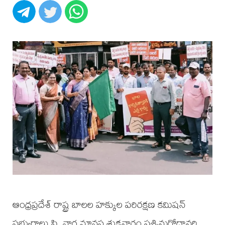
ఆంధ్రప్రదేశ్ రాష్ట్ర బాలల హక్కుల పరిరక్షణ కమిషన్
సభ్యురాలు పి. నాగ మానస శుక్రవారం పశ్చిమగోదావరి