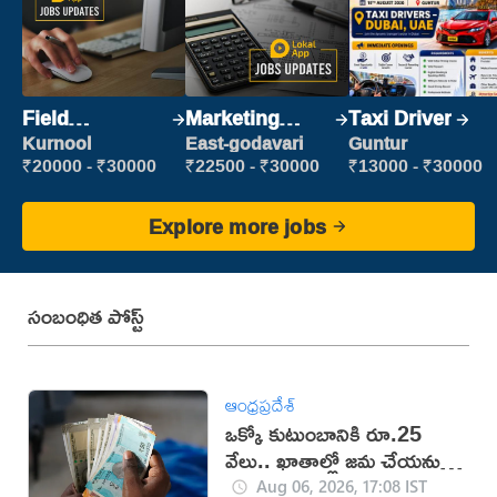
Field
Marketing
Taxi Driver
Marketing
Executive
Kurnool
East-godavari
Guntur
Executive
₹20000 - ₹30000
₹22500 - ₹30000
₹13000 - ₹30000
Explore more jobs
సంబంధిత పోస్ట్
ఆంధ్రప్రదేశ్
ఒక్కో కుటుంబానికి రూ.25
వేలు.. ఖాతాల్లో జ‌మ చేయ‌నున్న
ప్ర‌భుత్వం..!
Aug 06, 2026, 17:08 IST