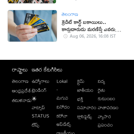
తెలంగాణ
క్రెడిట్ కార్డ్ బకాయిలు..
కార్డుదారుడు మరణిస్తే ఎవరు
చెల్లిస్తారు?
Aug 06, 2026, 16:08 IST
రాష్ట్రాలు
ఇతర కేటగిరీలు
తెలంగాణ
ఉద్యోగాలు
Lokal
క్రైమ్
విద్య
-
ట్రెండింగ్
జాతీయం
రైతు
ఆంధ్రప్రదేశ్
మగువ
కుటుంబం
🌟
భక్తి
తమిళనాడు
వినోదం
వాట్సాప్
సమాచారం
వాతావరణం
STATUS
కరోనా
క్లాసిఫైడ్స్
వ్యాపార
అప్‌డేట్స్
టిప్స్
ప్రపంచం
రాజకీయం