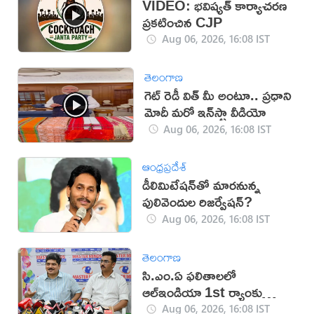
VIDEO: భవిష్యత్ కార్యాచరణ
ప్రకటించిన CJP
Aug 06, 2026, 16:08 IST
తెలంగాణ
గెట్ రెడీ విత్ మీ అంటూ.. ప్రధాని
మోదీ మరో ఇన్‌స్టా వీడియో
Aug 06, 2026, 16:08 IST
ఆంధ్రప్రదేశ్
డీలిమిటేషన్‌తో మారనున్న
పులివెందుల రిజర్వేషన్?
Aug 06, 2026, 16:08 IST
తెలంగాణ
సి.ఎం.ఏ ఫలితాలలో
ఆల్ఇండియా 1st ర్యాంకు
సాధించిన మాస్టర్‌మైండ్స్
Aug 06, 2026, 16:08 IST