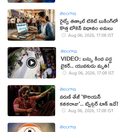
తెలంగాణ
రైల్వే తత్కాల్ టికెట్ బుకింగ్‌లో
కొత్త టోకెన్ విధానం అమలు
Aug 06, 2026, 17:08 IST
తెలంగాణ
VIDEO: బస్సు కింద పడ్డ
బైకర్.. యువకుడు మృతి!
Aug 06, 2026, 17:08 IST
తెలంగాణ
వరుణ్ తేజ్ 'కొరియన్
కనకరాజు'.. ట్విట్టర్ టాక్ ఇదే!
Aug 06, 2026, 17:08 IST
తెలంగాణ