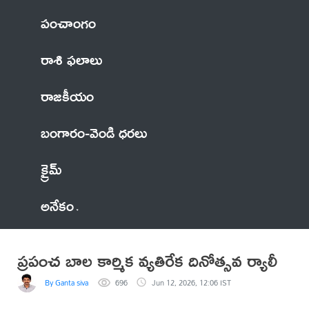
పంచాంగం
రాశి ఫలాలు
రాజకీయం
బంగారం-వెండి ధరలు
క్రైమ్
అనేకం
ప్రపంచ బాల కార్మిక వ్యతిరేక దినోత్సవ ర్యాలీ
By Ganta siva
696
Jun 12, 2026, 12:06 IST