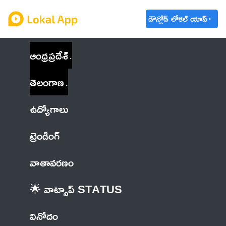
డౌన్లోడ్ లోకల్ యాప్
ఆంధ్రప్రదేశ్
తెలంగాణ
ఉద్యోగాలు
ట్రెండింగ్
వాతావరణం
🌟 వాట్సాప్ STATUS
వినోదం