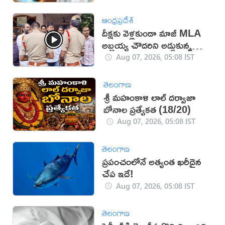
ఆంధ్రప్రదేశ్
దీక్షకు వెళ్లకుండా మాజీ MLA
అబ్బ‌య్య చౌద‌రిని అడ్డుకున్న
పోలీసులు (వీడియో)
Aug 07, 2026, 05:08 IST
తెలంగాణ
శ్రీ మహంకాళి లాల్ దర్వాజా
బోనాల ప్రత్యేకత (18/20)
Aug 07, 2026, 05:08 IST
తెలంగాణ
ప్రపంచంలోనే అత్యంత ఖరీదైన
చేప ఇదే!
Aug 07, 2026, 05:08 IST
తెలంగాణ