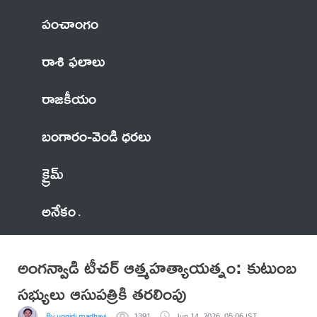
పంచాంగం
రాశి ఫలాలు
రాజకీయం
బంగారం-వెండి ధరలు
క్రైమ్
అనేకం
అంగన్వాడి టీచర్ ఆత్మహత్యాయత్నం: కుటుంబ
సభ్యులు ఆసుపత్రికి తరలింపు
By uggidi madhavi
1391
Jun 14, 2026, 05:06 IST