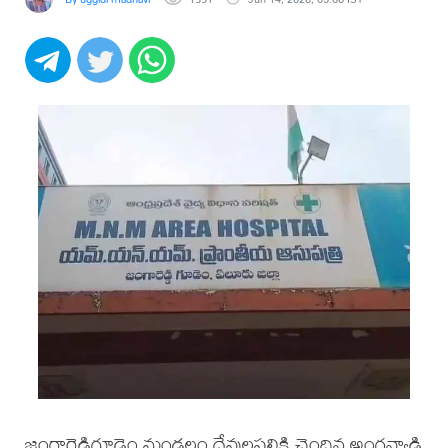
జంగారెడ్డిగూడెం మండలం దేవులపల్లికి చెందిన అంగన్వాడి