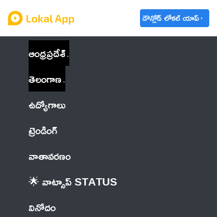
డౌన్లోడ్ లోకల్ యాప్
ఆంధ్రప్రదేశ్
తెలంగాణ
ఉద్యోగాలు
ట్రెండింగ్
వాతావరణం
🌟 వాట్సాప్ STATUS
వినోదం