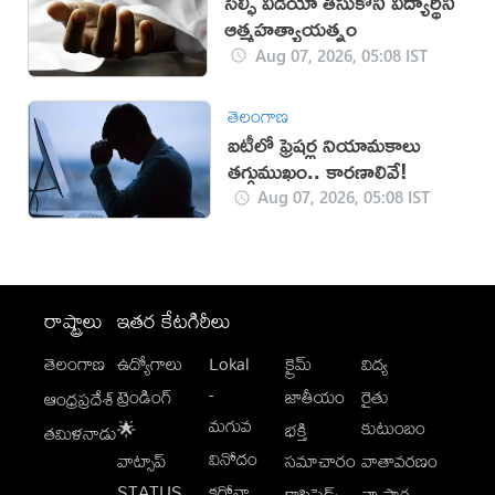
సెల్ఫీ వీడియో తీసుకొని విద్యార్థిని
ఆత్మహత్యాయత్నం
Aug 07, 2026, 05:08 IST
తెలంగాణ
ఐటీలో ఫ్రెషర్ల నియామకాలు
తగ్గుముఖం.. కారణాలివే!
Aug 07, 2026, 05:08 IST
రాష్ట్రాలు
ఇతర కేటగిరీలు
తెలంగాణ
ఉద్యోగాలు
Lokal
క్రైమ్
విద్య
-
ట్రెండింగ్
జాతీయం
రైతు
ఆంధ్రప్రదేశ్
మగువ
కుటుంబం
🌟
భక్తి
తమిళనాడు
వినోదం
వాట్సాప్
సమాచారం
వాతావరణం
STATUS
కరోనా
క్లాసిఫైడ్స్
వ్యాపార