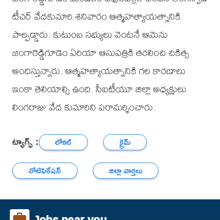
టీచర్ వేదకుమారి శనివారం ఆత్మహత్యాయత్నానికి
పాల్పడ్డారు. కుటుంబ సభ్యులు వెంటనే ఆమెను
జంగారెడ్డిగూడెం ఏరియా ఆసుపత్రికి తరలించి చికిత్స
అందిస్తున్నారు. ఆత్మహత్యాయత్నానికి గల కారణాలు
ఇంకా తెలియాల్సి ఉంది. సీఐటీయూ జిల్లా అధ్యక్షులు
లింగరాజు వేద కుమారిని పరామర్శించారు.
ట్యాగ్స్ :
లోకల్
క్రైమ్
నోటిఫికేషన్
జిల్లా వార్తలు
Jobs near you