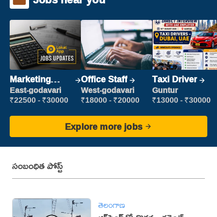
Marketing
Office Staff
Taxi Driver
Executive
East-godavari
West-godavari
Guntur
₹22500 - ₹30000
₹18000 - ₹20000
₹13000 - ₹30000
Explore more jobs
సంబంధిత పోస్ట్
తెలంగాణ