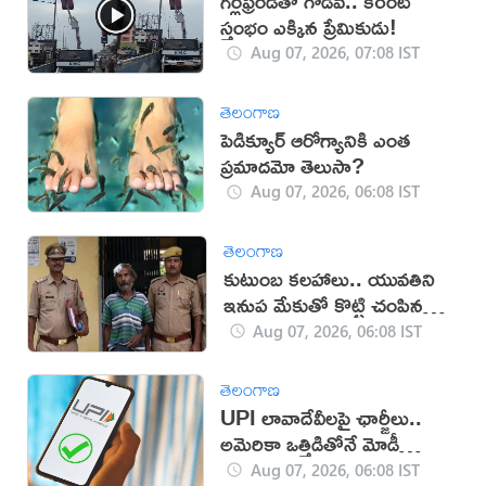
గర్ల్‌ఫ్రెండ్‌తో గొడవ.. కరెంట్
స్తంభం ఎక్కిన ప్రేమికుడు!
Aug 07, 2026, 07:08 IST
తెలంగాణ
పెడిక్యూర్ ఆరోగ్యానికి ఎంత
ప్రమాదమో తెలుసా?
Aug 07, 2026, 06:08 IST
తెలంగాణ
కుటుంబ కలహాలు.. యువతిని
ఇనుప మేకుతో కొట్టి చంపిన
తండ్రి
Aug 07, 2026, 06:08 IST
తెలంగాణ
UPI లావాదేవీలపై ఛార్జీలు..
అమెరికా ఒత్తిడితోనే మోడీ
సర్కార్‌ నిర్ణయం?
Aug 07, 2026, 06:08 IST