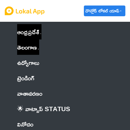
డౌన్లోడ్ లోకల్ యాప్
ఆంధ్రప్రదేశ్
తెలంగాణ
ఉద్యోగాలు
ట్రెండింగ్
వాతావరణం
🌟 వాట్సాప్ STATUS
వినోదం