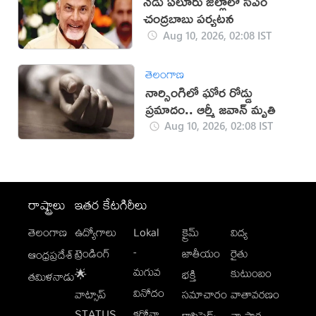
నేడు ఏలూరు జిల్లాలో సీఎం
చంద్రబాబు పర్యటన
Aug 10, 2026, 02:08 IST
తెలంగాణ
నార్సింగిలో ఘోర రోడ్డు
ప్రమాదం.. ఆర్మీ జవాన్ మృతి
Aug 10, 2026, 02:08 IST
రాష్ట్రాలు
ఇతర కేటగిరీలు
తెలంగాణ
ఉద్యోగాలు
Lokal
క్రైమ్
విద్య
-
ట్రెండింగ్
జాతీయం
రైతు
ఆంధ్రప్రదేశ్
మగువ
కుటుంబం
🌟
భక్తి
తమిళనాడు
వినోదం
వాట్సాప్
సమాచారం
వాతావరణం
STATUS
కరోనా
క్లాసిఫైడ్స్
వ్యాపార