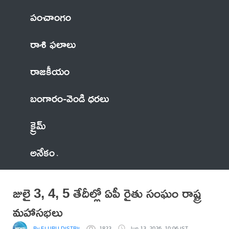
పంచాంగం
రాశి ఫలాలు
రాజకీయం
బంగారం-వెండి ధరలు
క్రైమ్
అనేకం
జులై 3, 4, 5 తేదీల్లో ఏపీ రైతు సంఘం రాష్ట్ర
మహాసభలు
By ELURU DISTRICT NEWS
1823
Jun 13, 2026, 10:06 IST