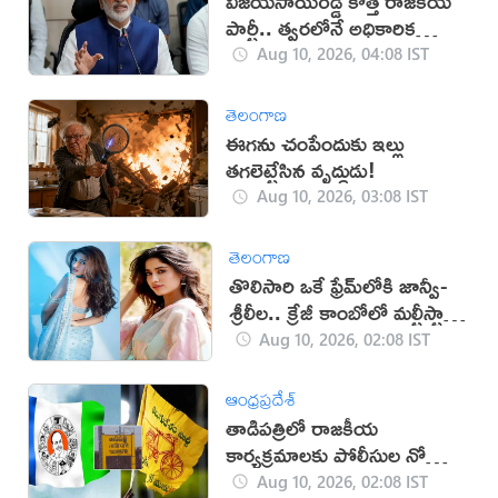
విజయసాయిరెడ్డి కొత్త రాజకీయ
పార్టీ.. త్వరలోనే అధికారిక
ప్రకటన!
Aug 10, 2026, 04:08 IST
తెలంగాణ
ఈగను చంపేందుకు ఇల్లు
తగలెట్టేసిన వృద్ధుడు!
Aug 10, 2026, 03:08 IST
తెలంగాణ
తొలిసారి ఒకే ఫ్రేమ్‌లోకి జాన్వీ-
శ్రీలీల.. క్రేజీ కాంబోలో మల్టీస్టారర్
సినిమా?
Aug 10, 2026, 02:08 IST
ఆంధ్రప్రదేశ్
తాడిపత్రిలో రాజకీయ
కార్యక్రమాలకు పోలీసుల నో
ఎంట్రీ
Aug 10, 2026, 02:08 IST