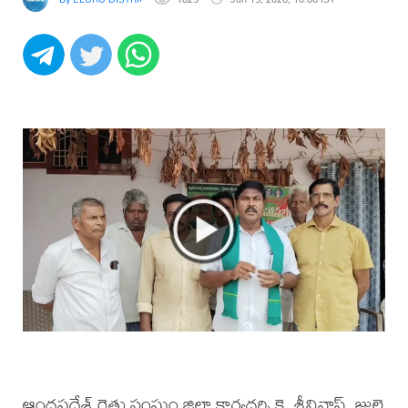
ఆంధ్రప్రదేశ్ రైతు సంఘం జిల్లా కార్యదర్శి కె. శ్రీనివాస్, జులై