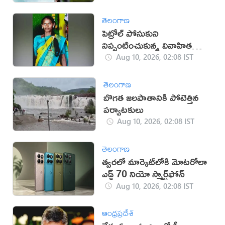
తెలంగాణ
పెట్రోల్ పోసుకుని
నిప్పంటించుకున్న వివాహిత
మృతి
Aug 10, 2026, 02:08 IST
తెలంగాణ
బొగత జలపాతానికి పోటెత్తిన
పర్యాటకులు
Aug 10, 2026, 02:08 IST
తెలంగాణ
త్వరలో మార్కెట్‌లోకి మోటరోలా
ఎడ్జ్ 70 నియో స్మార్ట్‌ఫోన్
Aug 10, 2026, 02:08 IST
ఆంధ్రప్రదేశ్