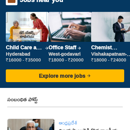
Child Care and
Office Staff
Chemist
Patient care
Production
Hyderabad
West-godavari
Vishakapatnam-
new
Executive
₹16000 - ₹35000
₹18000 - ₹20000
₹18000 - ₹24000
Explore more jobs
సంబంధిత పోస్ట్
ఆంధ్రప్రదేశ్