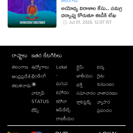
తెలంగాణ
అయోధ్య విరాళాల కేసు.. సమగ్ర
దర్యాప్తు కోరుతూ ఈడీకి లేఖ
Jul 01, 2026, 12:07 IST
రాష్ట్రాలు
ఇతర కేటగిరీలు
తెలంగాణ
ఉద్యోగాలు
Lokal
క్రైమ్
విద్య
-
ట్రెండింగ్
జాతీయం
రైతు
ఆంధ్రప్రదేశ్
మగువ
కుటుంబం
🌟
భక్తి
తమిళనాడు
వినోదం
వాట్సాప్
సమాచారం
వాతావరణం
STATUS
కరోనా
క్లాసిఫైడ్స్
వ్యాపార
అప్‌డేట్స్
టిప్స్
ప్రపంచం
రాజకీయం