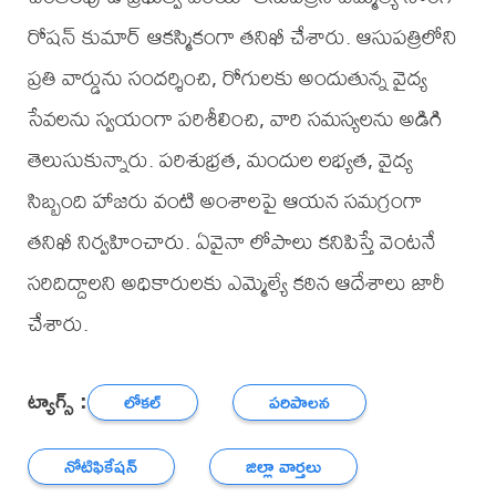
రోషన్ కుమార్ ఆకస్మికంగా తనిఖీ చేశారు. ఆసుపత్రిలోని
ప్రతి వార్డును సందర్శించి, రోగులకు అందుతున్న వైద్య
సేవలను స్వయంగా పరిశీలించి, వారి సమస్యలను అడిగి
తెలుసుకున్నారు. పరిశుభ్రత, మందుల లభ్యత, వైద్య
సిబ్బంది హాజరు వంటి అంశాలపై ఆయన సమగ్రంగా
తనిఖీ నిర్వహించారు. ఏవైనా లోపాలు కనిపిస్తే వెంటనే
సరిదిద్దాలని అధికారులకు ఎమ్మెల్యే కఠిన ఆదేశాలు జారీ
చేశారు.
ట్యాగ్స్ :
లోకల్
పరిపాలన
నోటిఫికేషన్
జిల్లా వార్తలు