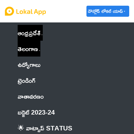
డౌన్లోడ్ లోకల్ యాప్
ఆంధ్రప్రదేశ్
తెలంగాణ
ఉద్యోగాలు
ట్రెండింగ్
వాతావరణం
బడ్జెట్ 2023-24
🌟 వాట్సాప్ STATUS