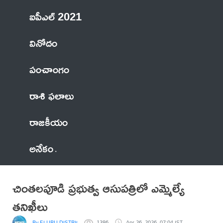
ఐపీఎల్ 2021
వినోదం
పంచాంగం
రాశి ఫలాలు
రాజకీయం
అనేకం
చింతలపూడి ప్రభుత్వ ఆసుపత్రిలో ఎమ్మెల్యే
తనిఖీలు
By ELURU DISTRICT NEWS
1386
Apr 26, 2026, 07:04 IST