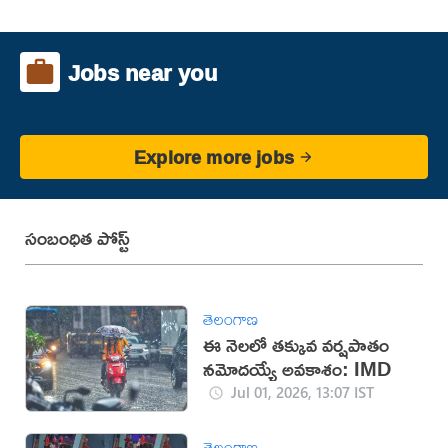
Jobs near you
Explore more jobs
సంబంధిత పోస్ట్
తెలంగాణ
ఈ నెలలో తక్కువ వర్షపాతం
నమోదయ్యే అవకాశం: IMD
Jul 01, 2026, 13:07 IST
తెలంగాణ