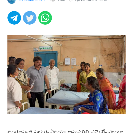
చింతలపూడి ప్రభుత్వ ఏరియా ఆసుపత్రిని ఎమ్మెల్యే సొంగా