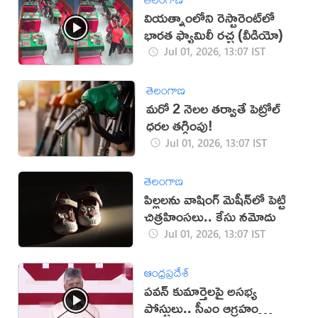
వియ‌త్నాంలోని రెస్టారెంట్‌లో
భార‌త ఫ్యామిలీ ర‌చ్చ‌ (వీడియో)
Jul 01, 2026, 13:07 IST
తెలంగాణ
మరో 2 నెలల తర్వాతే పెట్రోల్
ధరల తగ్గింపు!
Jul 01, 2026, 13:07 IST
తెలంగాణ
పిల్లలను వాషింగ్‌ మెషీన్‌లో పెట్టి
చిత్రహింసలు.. కేసు నమోదు
Jul 01, 2026, 13:07 IST
ఆంధ్రప్రదేశ్
పవన్ కుమార్తెలపై అసభ్య
పోస్టులు.. సీఎం ఆగ్రహం