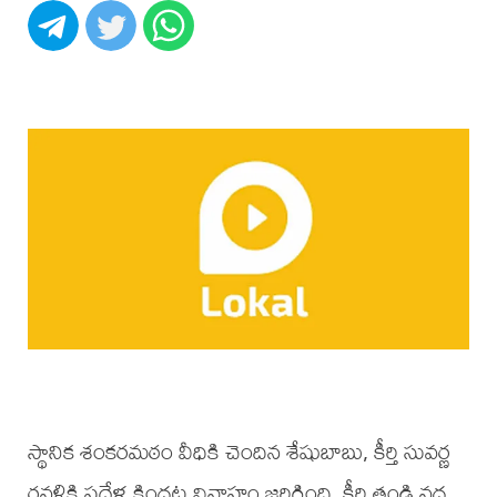
స్థానిక శంకరమఠం వీధికి చెందిన శేషుబాబు, కీర్తి సువర్ణ
రవళికి పదేళ్ల కిందట వివాహం జరిగింది. కీర్తి తండ్రి వద్ద