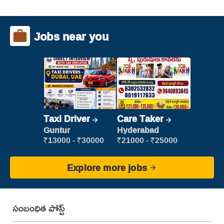
Jobs near you
Taxi Driver
Care Taker
Guntur
Hyderabad
₹13000 - ₹30000
₹21000 - ₹25000
Explore more jobs
సంబంధిత పోస్ట్