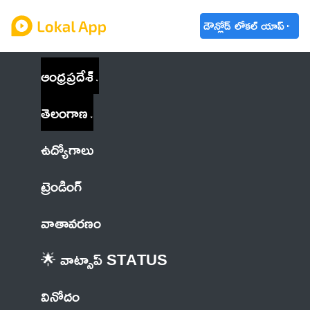
డౌన్లోడ్ లోకల్ యాప్
ఆంధ్రప్రదేశ్
తెలంగాణ
ఉద్యోగాలు
ట్రెండింగ్
వాతావరణం
🌟 వాట్సాప్ STATUS
వినోదం