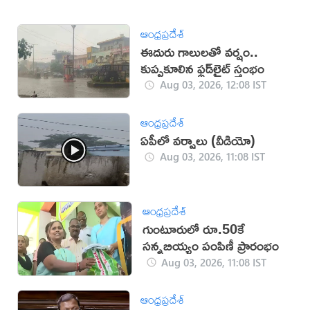
ఆంధ్రప్రదేశ్
ఈదురు గాలులతో వర్షం..
కుప్పకూలిన ఫ్లడ్‌లైట్‌ స్తంభం
Aug 03, 2026, 12:08 IST
ఆంధ్రప్రదేశ్
ఏపీలో వర్షాలు (వీడియో)
Aug 03, 2026, 11:08 IST
ఆంధ్రప్రదేశ్
గుంటూరులో రూ.50కే
సన్నబియ్యం పంపిణీ ప్రారంభం
Aug 03, 2026, 11:08 IST
ఆంధ్రప్రదేశ్