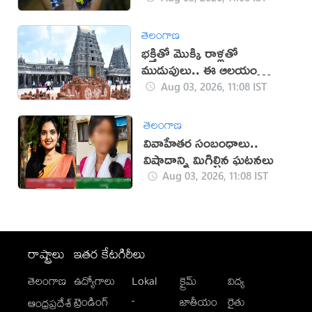
తెలంగాణ
భక్తితో మొక్కి రాళ్లతో
ముడుపులు.. ఈ ఆలయం
గురించి తెలుసా?
Aug 03, 2026, 11:08 IST
తెలంగాణ
వివాహేతర సంబంధాలు..
విషాదాన్ని మిగిల్చిన ఘటనలు
Aug 03, 2026, 11:08 IST
రాష్ట్రాలు
ఇతర కేటగిరీలు
తెలంగాణ
ఉద్యోగాలు
Lokal
క్రైమ్
విద్య
-
ట్రెండింగ్
జాతీయం
రైతు
ఆంధ్రప్రదేశ్