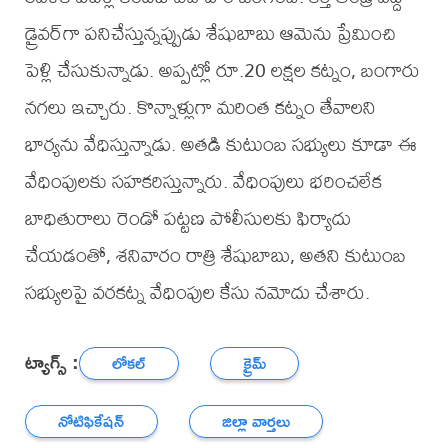
డ్రైవర్‌గా పనిచేస్తున్నప్పుడు శేషుబాబు ఆమెను ప్రేమించి
పెళ్లి చేసుకున్నాడు. అప్పట్లో రూ.20 లక్షల కట్నం, బంగారు
నగలు ఇచ్చారు. కొన్నాళ్లుగా మరింత కట్నం తేవాలని
భార్యను వేధిస్తున్నాడు. అతడి కుటుంబ సభ్యులు కూడా ఈ
వేధింపులకు సహకరిస్తున్నారు. వేధింపులు భరించలేక
బాధితురాలు రెండో పట్టణ పోలీసులకు ఫిర్యాదు
చేయడంతో, శనివారం రాత్రి శేషుబాబు, అతని కుటుంబ
సభ్యులపై వరకట్న వేధింపుల కేసు నమోదు చేశారు.
ట్యాగ్స్ :
లోకల్
క్రైమ్
నోటిఫికేషన్
జిల్లా వార్తలు