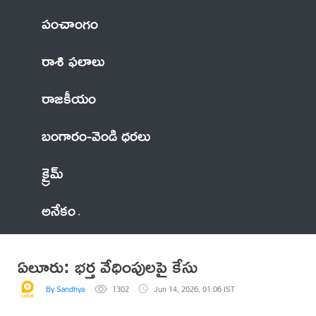
పంచాంగం
రాశి ఫలాలు
రాజకీయం
బంగారం-వెండి ధరలు
క్రైమ్
అనేకం
ఏలూరు: భర్త వేధింపులపై కేసు
By Sandhya
1302
Jun 14, 2026, 01:06 IST