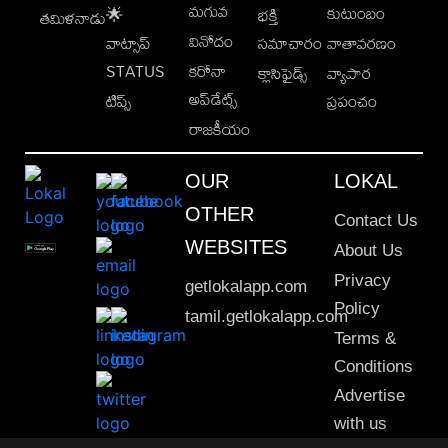
మగువ
కుటుంబం
🌟
భక్తి
తమిళనాడు
వినోదం
వాట్సాప్
సమాచారం
వాతావరణం
STATUS
కరోనా
క్లాసిఫైడ్స్
వ్యాపార
అప్‌డేట్స్
టిప్స్
ప్రపంచం
రాజకీయం
OUR
LOKAL
OTHER
Contact Us
WEBSITES
About Us
Privacy
getlokalapp.com
Policy
tamil.getlokalapp.com
Terms &
Conditions
Advertise
with us