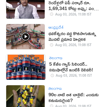
రెండేళ్లలో ఏపీ సర్కార్ రూ.
1,69,341 కోట్లు అప్పు: పంకజ్
చౌదరి
Aug 03, 2026, 11:08 IST
ఆంధ్రప్రదేశ్
ధవళేశ్వరం వద్ద కొనసాగుతున్న
మొదటి ప్రమాద హెచ్చరిక
Aug 03, 2026, 11:08 IST
తెలంగాణ
5 కేజీల గ్యాస్ సిలిండర్..
నిమిషాల్లోనే ఇంటికి డెలివరీ!
Aug 03, 2026, 11:08 IST
తెలంగాణ
90ల నాటి ఆశ చాక్లెట్: ఎందుకు
కనుమరుగైంది?
Aug 03, 2026, 11:08 IST