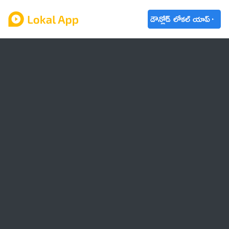
డౌన్లోడ్ లోకల్ యాప్
ఆంధ్రప్రదేశ్
తెలంగాణ
ఉద్యోగాలు
ట్రెండింగ్
వాతావరణం
🌟 వాట్సాప్ STATUS
వినోదం