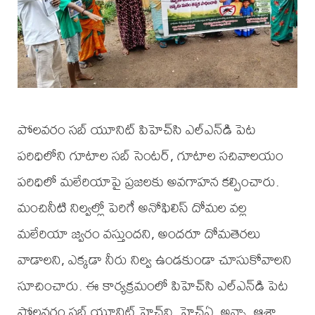
పోలవరం సబ్ యూనిట్ పిహెచ్‌సి ఎల్ఎన్‌డి పెట
పరిధిలోని గూటాల సబ్ సెంటర్, గూటాల సచివాలయం
పరిధిలో మలేరియాపై ప్రజలకు అవగాహన కల్పించారు.
మంచినీటి నిల్వల్లో పెరిగే అనోఫిలిస్ దోమల వల్ల
మలేరియా జ్వరం వస్తుందని, అందరూ దోమతెరలు
వాడాలని, ఎక్కడా నీరు నిల్వ ఉండకుండా చూసుకోవాలని
సూచించారు. ఈ కార్యక్రమంలో పిహెచ్‌సి ఎల్ఎన్‌డి పెట
పోలవరం సబ్ యూనిట్ హెచ్‌వి, హెచ్‌ఏ, అన్నా, ఆశా