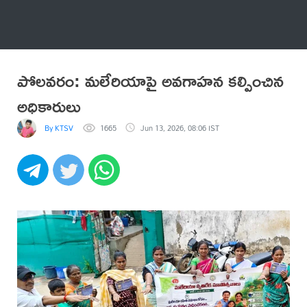
అనేకం
పోలవరం: మలేరియాపై అవగాహన కల్పించిన
అధికారులు
By KTSV
1665
Jun 13, 2026, 08:06 IST