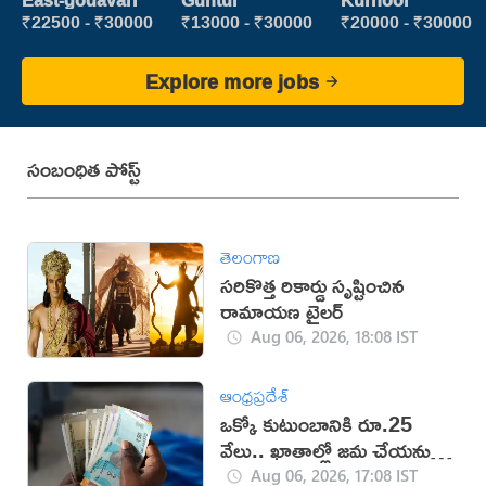
East-godavari
Guntur
Kurnool
Executive
₹22500 - ₹30000
₹13000 - ₹30000
₹20000 - ₹30000
Explore more jobs
సంబంధిత పోస్ట్
తెలంగాణ
సరికొత్త రికార్డు సృష్టించిన
రామాయణ ట్రైలర్‌
Aug 06, 2026, 18:08 IST
ఆంధ్రప్రదేశ్
ఒక్కో కుటుంబానికి రూ.25
వేలు.. ఖాతాల్లో జ‌మ చేయ‌నున్న
ప్ర‌భుత్వం..!
Aug 06, 2026, 17:08 IST