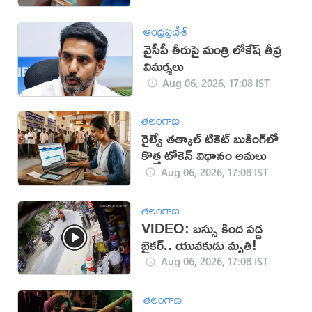
ఆంధ్రప్రదేశ్
వైసీపీ తీరుపై మంత్రి లోకేష్ తీవ్ర
విమర్శలు
Aug 06, 2026, 17:08 IST
తెలంగాణ
రైల్వే తత్కాల్ టికెట్ బుకింగ్‌లో
కొత్త టోకెన్ విధానం అమలు
Aug 06, 2026, 17:08 IST
తెలంగాణ
VIDEO: బస్సు కింద పడ్డ
బైకర్.. యువకుడు మృతి!
Aug 06, 2026, 17:08 IST
తెలంగాణ