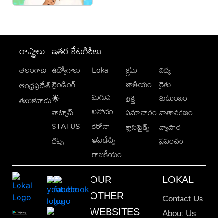
రాష్ట్రాలు
ఇతర కేటగిరీలు
తెలంగాణ
ఉద్యోగాలు
Lokal
క్రైమ్
విద్య
-
ట్రెండింగ్
జాతీయం
రైతు
ఆంధ్రప్రదేశ్
మగువ
కుటుంబం
🌟
భక్తి
తమిళనాడు
వినోదం
వాట్సాప్
సమాచారం
వాతావరణం
STATUS
కరోనా
క్లాసిఫైడ్స్
వ్యాపార
అప్‌డేట్స్
టిప్స్
ప్రపంచం
రాజకీయం
OUR
LOKAL
OTHER
Contact Us
WEBSITES
About Us