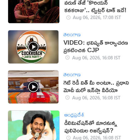
వరుణ్ తేజ్ 'కొరియన్
కనకరాజు'.. ట్విట్టర్ టాక్ ఇదే!
Aug 06, 2026, 17:08 IST
తెలంగాణ
VIDEO: భవిష్యత్ కార్యాచరణ
ప్రకటించిన CJP
Aug 06, 2026, 16:08 IST
తెలంగాణ
గెట్ రెడీ విత్ మీ అంటూ.. ప్రధాని
మోదీ మరో ఇన్‌స్టా వీడియో
Aug 06, 2026, 16:08 IST
ఆంధ్రప్రదేశ్
డీలిమిటేషన్‌తో మారనున్న
పులివెందుల రిజర్వేషన్?
Aug 06, 2026, 16:08 IST