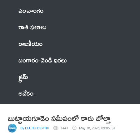
పంచాంగం
రాశి ఫలాలు
రాజకీయం
బంగారం-వెండి ధరలు
క్రైమ్
అనేకం
బుట్టాయగూడెం సమీపంలో కారు బోల్తా
By ELURU DISTRICT NEWS
1441
May 30, 2026, 09:05 IST