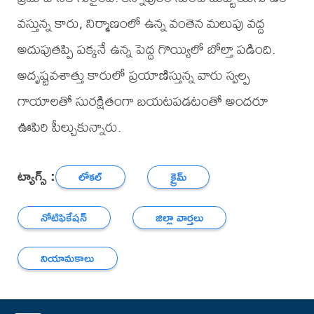
వస్తున్న కారు, నిర్మాణంలో ఉన్న వంతెన మలుపు వద్ద
అదుపుతప్పి పక్కనే ఉన్న పెద్ద గొయ్యిలో బోల్తా పడింది.
అదృష్టవశాత్తు కారులో ప్రయాణిస్తున్న వారు స్వల్ప
గాయాలతో సురక్షితంగా బయటపడటంతో అందరూ
ఊపిరి పీల్చుకున్నారు.
ట్యాగ్స్ :
లోకల్
క్రైమ్
నోటిఫికేషన్
జిల్లా వార్తలు
నియామకాలు