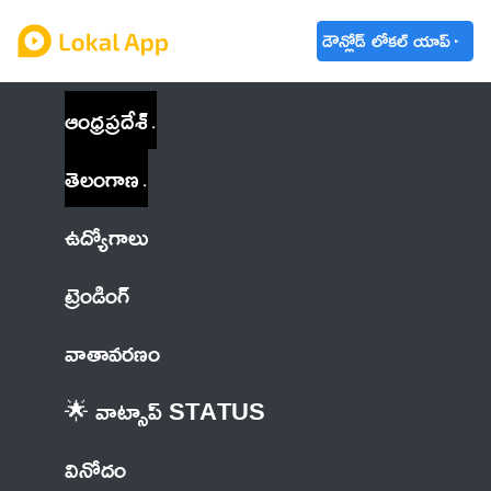
డౌన్లోడ్ లోకల్ యాప్
ఆంధ్రప్రదేశ్
తెలంగాణ
ఉద్యోగాలు
ట్రెండింగ్
వాతావరణం
🌟 వాట్సాప్ STATUS
వినోదం