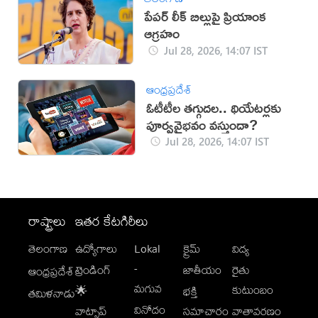
పేపర్ లీక్ బిల్లుపై ప్రియాంక
ఆగ్రహం
Jul 28, 2026, 14:07 IST
ఆంధ్రప్రదేశ్
ఓటీటీల తగ్గుదల.. థియేటర్లకు
పూర్వవైభవం వస్తుందా?
Jul 28, 2026, 14:07 IST
రాష్ట్రాలు
ఇతర కేటగిరీలు
తెలంగాణ
ఉద్యోగాలు
Lokal
క్రైమ్
విద్య
-
ట్రెండింగ్
జాతీయం
రైతు
ఆంధ్రప్రదేశ్
మగువ
కుటుంబం
🌟
భక్తి
తమిళనాడు
వినోదం
వాట్సాప్
సమాచారం
వాతావరణం