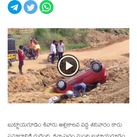
బుట్టాయగూడెం శివారు అల్లికాలవ వద్ద శనివారం కారు
ప్రమాదానికి గురైంది. కన్నాపురం నుంచి బుట్టాయగూడెం