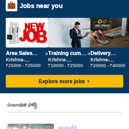
Jobs near you
Area Sales
Training cum
Delivery
Manager (Field
Placement
Executive
Krishna-
Krishna-
Krishna-
vijayawada
vijayawada
vijayawada
Sales)
₹25000 - ₹25000
₹10000 - ₹25000
₹20000 - ₹40000
Explore more jobs
సంబంధిత పోస్ట్
ఆంధ్రప్రదేశ్