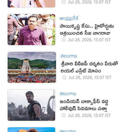
Jul 28, 2026, 15:07 IST
ఆంధ్రప్రదేశ్
సాయికృష్ణ కేసు.. హైకోర్టును
ఆశ్రయించిన సీఐ నాగరాజు
Jul 28, 2026, 15:07 IST
తెలంగాణ
శ్రీవారి వీవీఐపీ దర్శనం పేరుతో
రియల్ ఎస్టేట్ మోసం
Jul 28, 2026, 15:07 IST
తెలంగాణ
ఇండియన్ బాక్సాఫీస్ వద్ద
హాలీవుడ్ సినిమాలు సత్తా
Jul 28, 2026, 15:07 IST
తెలంగాణ