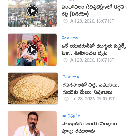
సింహాచలం గిరిప్రదక్షిణలో తగ్గని
రద్దీ (వీడియో)
Jul 28, 2026, 16:07 IST
తెలంగాణ
ఒకే యువకుడితో ముగ్గురు సిస్టర్స్
పెళ్లి.. ఊహించని ట్విస్ట్
Jul 28, 2026, 15:07 IST
తెలంగాణ
గసగసాలతో నిద్ర, ఎముకలు,
గుండెకు మేలు: నిపుణులు
Jul 28, 2026, 15:07 IST
ఆంధ్రప్రదేశ్
నెలాఖరుకు ఆలయ నిర్మాణం
పూర్తి: రఘురామ